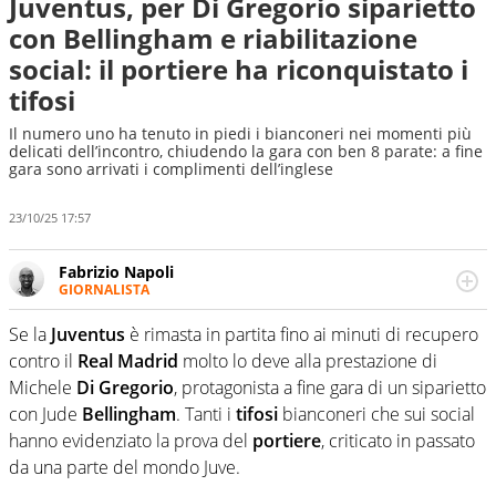
Juventus, per Di Gregorio siparietto
con Bellingham e riabilitazione
social: il portiere ha riconquistato i
tifosi
Il numero uno ha tenuto in piedi i bianconeri nei momenti più
delicati dell’incontro, chiudendo la gara con ben 8 parate: a fine
gara sono arrivati i complimenti dell’inglese
23/10/25 17:57
Fabrizio Napoli
GIORNALISTA
Giornalista professionista, per Virgilio Sport segue anche
il calcio ma è con la pallanuoto che esalta competenze e
Se la
Juventus
è rimasta in partita fino ai minuti di recupero
passioni. Cura la comunicazione di HaBaWaBa, il più
contro il
Real Madrid
molto lo deve alla prestazione di
grande festival di waterpolo per bambini al mondo
Michele
Di Gregorio
, protagonista a fine gara di un siparietto
con Jude
Bellingham
. Tanti i
tifosi
bianconeri che sui social
hanno evidenziato la prova del
portiere
, criticato in passato
da una parte del mondo Juve.