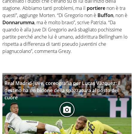
cancellato i dubbi che c’erano su di lui dall’inizio della
stagione. Abbiamo tanti problemi, ma il
portiere
non è tra
questi”, aggiunge Morten. “Di Gregorio non è
Buffon
, non è
Donnarumma
, ma è molto bravo”, scrive Patrizia. “Da
quando è alla Juve Di Gregorio avrà sbagliato pochissime
partite perché anche lui è umano, addirittura Bellingham lo
rispetta a differenza di tanti pseudo juventini che
piagnucolano”, commenta Grezy.
Real Madrid-Juve, coreografia per Lucas Vázquez: il
destino ha un bidone della spazzatura al posto del
cuore