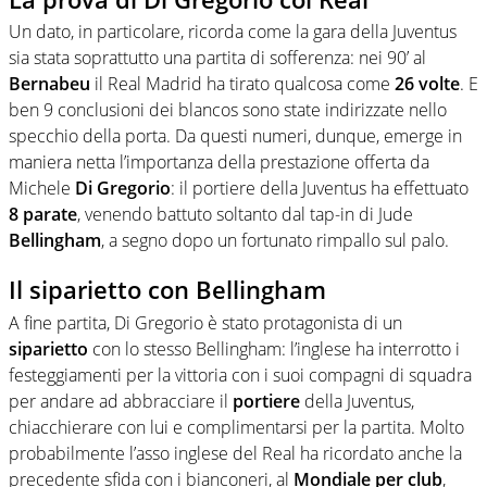
Un dato, in particolare, ricorda come la gara della Juventus
sia stata soprattutto una partita di sofferenza: nei 90’ al
Bernabeu
il Real Madrid ha tirato qualcosa come
26 volte
. E
ben 9 conclusioni dei blancos sono state indirizzate nello
specchio della porta. Da questi numeri, dunque, emerge in
maniera netta l’importanza della prestazione offerta da
Michele
Di
Gregorio
: il portiere della Juventus ha effettuato
8 parate
, venendo battuto soltanto dal tap-in di Jude
Bellingham
, a segno dopo un fortunato rimpallo sul palo.
Il siparietto con Bellingham
A fine partita, Di Gregorio è stato protagonista di un
siparietto
con lo stesso Bellingham: l’inglese ha interrotto i
festeggiamenti per la vittoria con i suoi compagni di squadra
per andare ad abbracciare il
portiere
della Juventus,
chiacchierare con lui e complimentarsi per la partita. Molto
probabilmente l’asso inglese del Real ha ricordato anche la
precedente sfida con i bianconeri, al
Mondiale per club
,