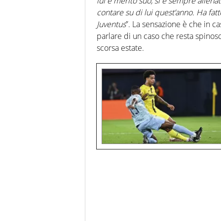
lui è merito suo, si è sempre allena
contare su di lui quest’anno. Ha fat
Juventus
”. La sensazione è che in ca
parlare di un caso che resta spinoso
scorsa estate.