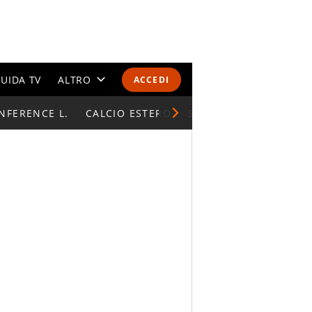
UIDA TV
ALTRO
ACCEDI
NFERENCE L.
CALENDARI E CLASSIFICHE
CALCIO ESTERO
SUPERCOPPA ITALIAN
ALTRI SPORT
MONDIALI 2026
OLIMPIADI
GOSSIP
LIFESTYLE