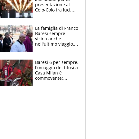
presentazione al
Colo-Colo tra luci,
spettacolo, elicotteri
e paracadutisti
La famiglia di Franco
Baresi sempre
vicina anche
nell'ultimo viaggio,
la moglie Maura, i
figli e i suoi cari
circondati
Baresi 6 per sempre,
dall'affetto dei tifosi
l'omaggio dei tifosi a
Casa Milan è
commovente:
maglie, bandiere,
sciarpe, lacrime e
bigliettini