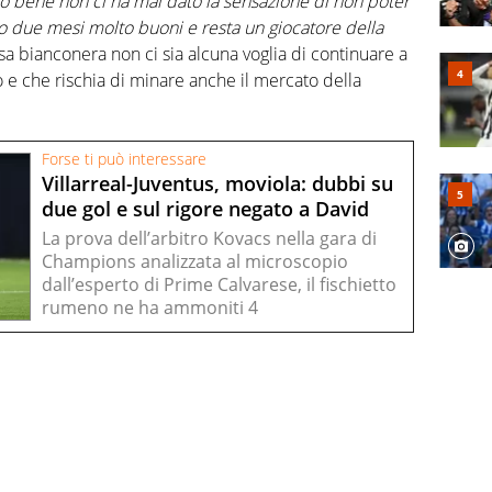
to bene
non ci ha mai dato la sensazione di non poter
to due mesi molto buoni e resta un giocatore della
sa bianconera non ci sia alcuna voglia di continuare a
 e che rischia di minare anche il mercato della
Forse ti può interessare
Villarreal-Juventus, moviola: dubbi su
due gol e sul rigore negato a David
La prova dell’arbitro Kovacs nella gara di
Champions analizzata al microscopio
dall’esperto di Prime Calvarese, il fischietto
rumeno ne ha ammoniti 4