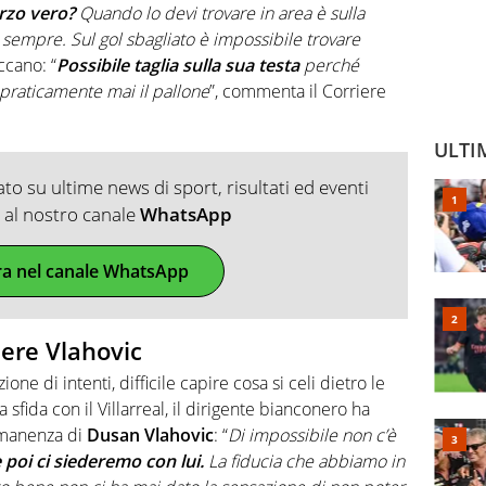
rzo vero?
Quando lo devi trovare in area è sulla
tta sempre. Sul gol sbagliato è impossibile trovare
occano: “
Possibile taglia sulla sua testa
perché
 praticamente mai il pallone
”, commenta il Corriere
ULTI
o su ultime news di sport, risultati ed eventi
ti al nostro canale
WhatsApp
ra nel canale WhatsApp
nere Vlahovic
one di intenti, difficile capire cosa si celi dietro le
a sfida con il Villarreal, il dirigente bianconero ha
rmanenza di
Dusan Vlahovic
: “
Di impossibile non c’è
 poi ci siederemo con lui.
La fiducia che abbiamo in