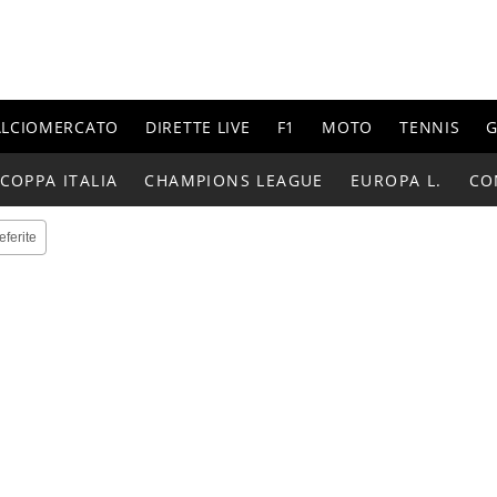
ALCIOMERCATO
DIRETTE LIVE
F1
MOTO
TENNIS
G
COPPA ITALIA
CHAMPIONS LEAGUE
EUROPA L.
CO
eferite