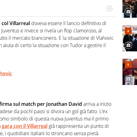
hanno segreti: basket, football, baseball e la capacità
ve altri non vedono granché
col Villarreal
doveva essere il lancio definitivo di
 Juventus e invece si rivela un flop clamoroso, al
tto il mercato bianconero. E la situazione di Vlahovic
aiuta di certo la situazione con Tudor a gestire il
ahovic
a firma sul match per Jonathan David
arriva a inizio
ese da pochi passi si divora un gol già fatto. L’ex
’uomo simbolo di questa nuova Juventus ma il primo
a
gara con il Villarreal
già rappresenta un punto di
 i quotidiani italiani lo stroncano senza pietà.