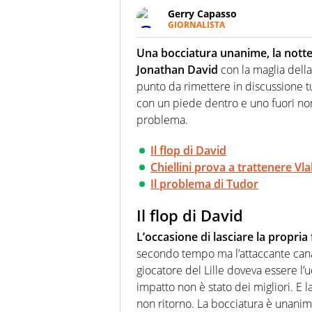
Gerry Capasso
GIORNALISTA
Per lui gli sport americani non 
innata di trovare la notizia do
Una bocciatura unanime, la notte 
Jonathan David
con la maglia della
punto da rimettere in discussione tu
con un piede dentro e uno fuori non 
problema.
Il flop di David
Chiellini prova a trattenere Vl
Il problema di Tudor
Il flop di David
L’occasione di lasciare la propri
secondo tempo ma l’attaccante canad
giocatore del Lille doveva essere l
impatto non è stato dei migliori. E l
non ritorno. La bocciatura è unanime,