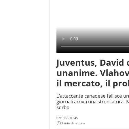
Juventus, David 
unanime. Vlahovi
il mercato, il pr
L’attaccante canadese fallisce un
giornali arriva una stroncatura. M
serbo
02/10/25 09:45
3 min di lettura