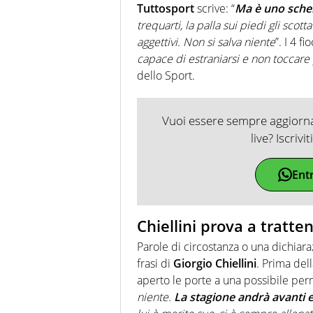
Tuttosport
scrive: “
Ma è uno sche
trequarti, la palla sui piedi gli sco
aggettivi. Non si salva niente
”. I 4 fi
capace di estraniarsi e non toccare
dello Sport.
Vuoi essere sempre aggiornat
live? Iscrivi
Ent
Chiellini prova a tratte
Parole di circostanza o una dichiarazi
frasi di
Giorgio Chiellini
. Prima dell
aperto le porte a una possibile pe
niente.
La stagione andrà avanti e