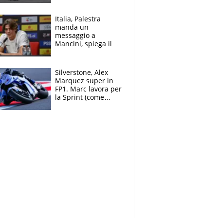
Italia, Palestra
manda un
messaggio a
Mancini, spiega il
motivo del no
all’Inter e lancia
l'alleanza con
Silverstone, Alex
Donnarumma
Marquez super in
FP1. Marc lavora per
la Sprint (come
Martin), bene
Bezzecchi