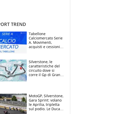
ORT TREND
Tabellone
Calciomercato Serie
A. Movimenti,
acquisti e cessioni:
estate 2026-27
Silverstone, le
caratteristiche del
circuito dove si
corre il Gp di Gran
Bretagna del
Motomondiale
MotoGP, Silverstone,
Gara Sprint: volano
le Aprilia, tripletta
sul podio. Le Ducati
crollano