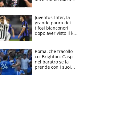
sempre più leader,
Bezzecchi supera
Marquez
Juventus-Inter, la
grande paura dei
tifosi bianconeri
dopo aver visto il ko
nel derby d'Italia
Roma, che tracollo
col Brighton: Gasp
nel baratro se la
prende con i suoi
cambiando tutti