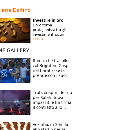
STORIE
lleria Delfino
SPECIALI
Investire in oro
L’oro torna
ESPERTI
protagonista tra gli
investimenti sicuri
LEGGI
CONTATTI
ME GALLERY
Roma, che tracollo
col Brighton: Gasp
nel baratro se la
prende con i suoi
cambiando tutti
Trabzonspor, delirio
per Salah: tifosi
impazziti e lui firma
il contratto allo
stadio
Vozinha, in 30mila
allo stadio per la