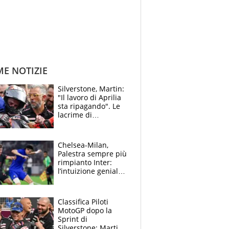
ME NOTIZIE
Silverstone, Martin:
"Il lavoro di Aprilia
sta ripagando". Le
lacrime di
Bezzecchi: "Ho dato
tutto, spero di finire
la gara domani"
Chelsea-Milan,
Palestra sempre più
rimpianto Inter:
l’intuizione geniale
di Alonso fa esultare
anche Mancini
Classifica Piloti
MotoGP dopo la
Sprint di
Silverstone: Martin