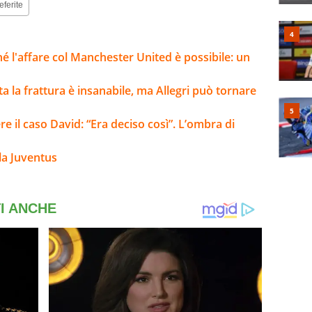
eferite
ché l'affare col Manchester United è possibile: un
lta la frattura è insanabile, ma Allegri può tornare
re il caso David: “Era deciso così”. L’ombra di
la Juventus