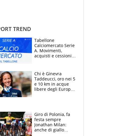
ORT TREND
Tabellone
Calciomercato Serie
A. Movimenti,
acquisti e cessioni:
estate 2026-27
Chi è Ginevra
Taddeucci, oro nei 5
e 10 km in acque
libere degli Europei
di Parigi 2026 che
ha dedicato la
medaglia al
fidanzato
Giro di Polonia, fa
festa sempre
Jonathan Milan:
anche di giallo
vestito, il friulano