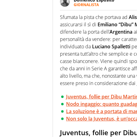
GIORNALISTA
Da vent’anni in campo e sul cam
Passione smisurata per il calcio
Sfumata la pista che portava ad
Ali
guai a dirgli di no
assicurarsi il sì di
Emiliano “Dibu” 
difendere la porta dell’
Argentina
ai
personalità da vendere: per caratte
individuato da
Luciano Spalletti
per
presenta tutt’altro che semplice e 
casse bianconere. Viene quindi spo
che da anni in Serie A garantisce aff
alto livello, ma che, nonostante un
essere preso in considerazione dai 
Juventus, follie per Dibu Mart
Nodo ingaggio: quanto guada
La soluzione è a portata di m
Non solo la Juventus, è un’occ
Juventus, follie per Di