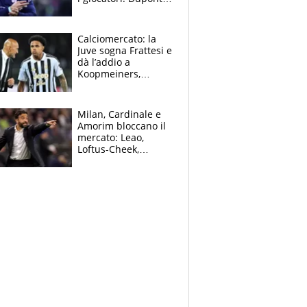
(il più pagato al
mondo) guadagna
solo 1,4 milioni
Calciomercato: la
all'anno
Juve sogna Frattesi e
dà l’addio a
Koopmeiners,
Romero si allontana
dall’Inter, Fiorentina
scatenata
Milan, Cardinale e
Amorim bloccano il
mercato: Leao,
Loftus-Cheek,
Estupinian e
Gimenez in bilico,
Soulè e Osorio nel
mirino