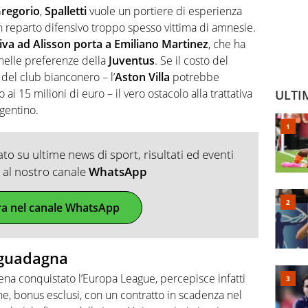
Gregorio
,
Spalletti
vuole un portiere di esperienza
n reparto difensivo troppo spesso vittima di amnesie.
tiva ad Alisson porta a Emiliano Martinez
, che ha
nelle preferenze della
Juventus
. Se il costo del
 del club bianconero – l’
Aston Villa
potrebbe
 ai 15 milioni di euro – il vero ostacolo alla trattativa
ULTI
rgentino.
o su ultime news di sport, risultati ed eventi
ti al nostro canale
WhatsApp
ra nel canale WhatsApp
 guadagna
ena conquistato l’Europa League, percepisce infatti
one, bonus esclusi, con un contratto in scadenza nel