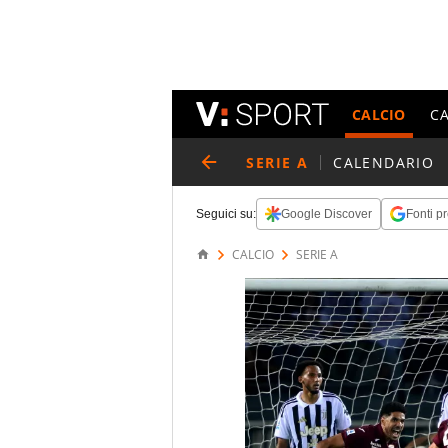
CALCIO
C
SERIE A
CALENDARIO
Seguici su:
Google Discover
Fonti pr
CALCIO
SERIE A