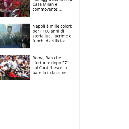
Casa Milan è
commovente:
maglie, bandiere,
sciarpe, lacrime e
bigliettini
Napoli è mille colori:
per i 100 anni di
storia luci, lacrime e
fuochi d'artificio: De
Laurentiis salta al
coro anti-Juve
Roma, Bah che
sfortuna: dopo 27'
col Cardiff esce in
barella in lacrime,
Dybala rigore da
schiaffi, i giallorossi
prendono 3 gol in
45'