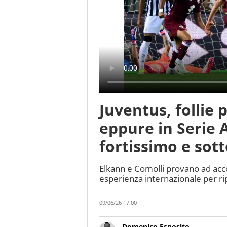
Juventus, follie 
eppure in Serie A
fortissimo e sot
Elkann e Comolli provano ad acco
esperienza internazionale per ri
09/06/26 17:00
Domenico Esposito