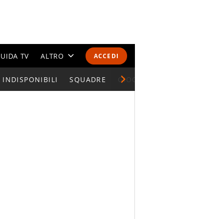
UIDA TV
ALTRO
ACCEDI
INDISPONIBILI
CALENDARI E CLASSIFICHE
SQUADRE
GIOCATORI SERIE A
ALTRI SPORT
MONDIALI 2026
OLIMPIADI
GOSSIP
LIFESTYLE