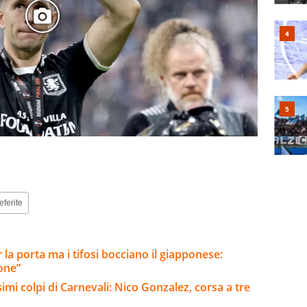
eferite
r la porta ma i tifosi bocciano il giapponese:
one”
imi colpi di Carnevali: Nico Gonzalez, corsa a tre