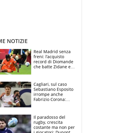
ME NOTIZIE
Real Madrid senza
freni: l’acquisto
record di Diomande
che batte Zidane e
Ronaldo. Vinicius
rinnova: le cifre
Cagliari, sul caso
Sebastiano Esposito
irrompe anche
Fabrizio Corona:
“Ecco cosa è
successo, ho le
prove”
Il paradosso del
rugby, crescita
costante ma non per
i giocatori: Dupont