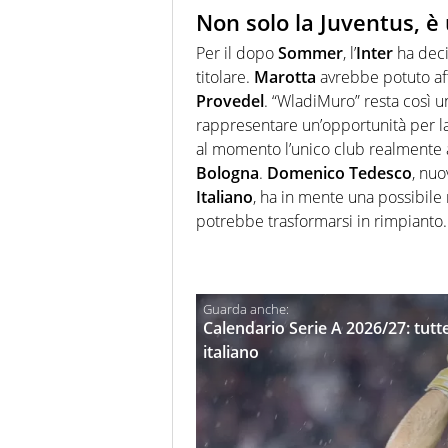
Non solo la Juventus, è
Per il dopo
Sommer
, l’
Inter
ha deci
titolare.
Marotta
avrebbe potuto aff
Provedel
. “WladiMuro” resta così u
rappresentare un’opportunità per l
al momento l’unico club realmente a
Bologna
.
Domenico Tedesco
, nuo
Italiano
, ha in mente una possibile r
potrebbe trasformarsi in rimpianto.
Calendario Serie A 2026/27: tutt
italiano