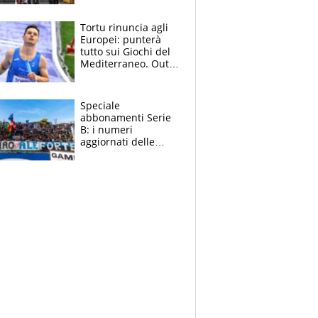
non ha rivali (bene
Malucelli, terzo)
Tortu rinuncia agli
Europei: punterà
tutto sui Giochi del
Mediterraneo. Out
anche Zenoni e
Simonelli. Tamberi
in dubbio
Speciale
abbonamenti Serie
B: i numeri
aggiornati delle
venti squadre
cadette