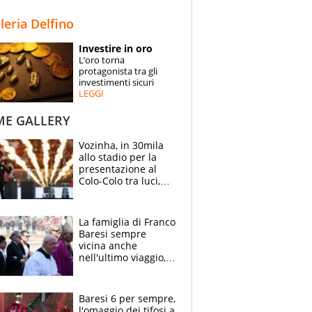
STORIE
lleria Delfino
SPECIALI
Investire in oro
L’oro torna
ESPERTI
protagonista tra gli
investimenti sicuri
LEGGI
CONTATTI
ME GALLERY
Vozinha, in 30mila
allo stadio per la
presentazione al
Colo-Colo tra luci,
spettacolo, elicotteri
e paracadutisti
La famiglia di Franco
Baresi sempre
vicina anche
nell'ultimo viaggio,
la moglie Maura, i
figli e i suoi cari
circondati
Baresi 6 per sempre,
dall'affetto dei tifosi
l'omaggio dei tifosi a