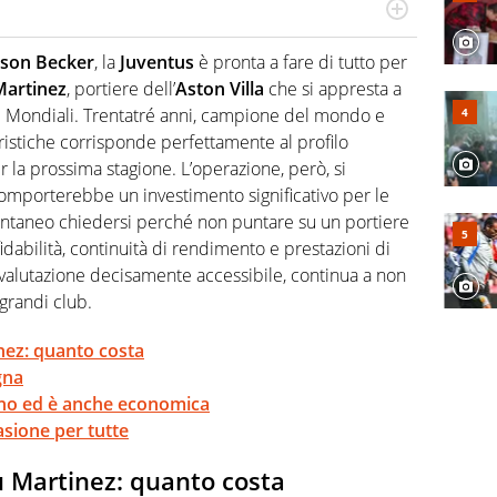
po per vivere ogni evento in tutte le sue sfaccettature.
 e per la sfera di cuoio. Il pallone è una cosa serissima,
sson Becker
, la
Juventus
è pronta a fare di tutto per
Martinez
, portiere dell’
Aston Villa
che si appresta a
 Mondiali. Trentatré anni, campione del mondo e
ristiche corrisponde perfettamente al profilo
 la prossima stagione. L’operazione, però, si
comporterebbe un investimento significativo per le
ntaneo chiedersi perché non puntare su un portiere
idabilità, continuità di rendimento e prestazioni di
a valutazione decisamente accessibile, continua a non
grandi club.
inez: quanto costa
gna
ano ed è anche economica
asione per tutte
bu Martinez: quanto costa