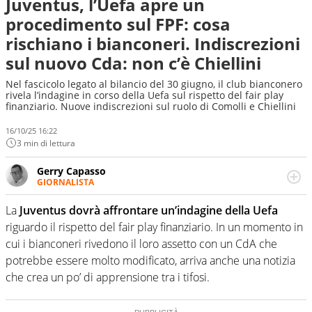
Juventus, l’Uefa apre un
procedimento sul FPF: cosa
rischiano i bianconeri. Indiscrezioni
sul nuovo Cda: non c’è Chiellini
Nel fascicolo legato al bilancio del 30 giugno, il club bianconero
rivela l’indagine in corso della Uefa sul rispetto del fair play
finanziario. Nuove indiscrezioni sul ruolo di Comolli e Chiellini
16/10/25 16:22
3 min di lettura
Gerry Capasso
GIORNALISTA
Per lui gli sport americani non hanno segreti: basket,
football, baseball e la capacità innata di trovare la notizia
La
Juventus dovrà affrontare un’indagine della Uefa
dove altri non vedono granché
riguardo il rispetto del fair play finanziario. In un momento in
cui i bianconeri rivedono il loro assetto con un CdA che
potrebbe essere molto modificato, arriva anche una notizia
che crea un po’ di apprensione tra i tifosi.