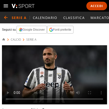
ACCEDI
SERIE A
CALENDARIO
CLASSIFICA
MARCATO
Seguici su:
Google Discover
Fonti preferite
CALCIO
SERIE A