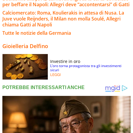
per beffare il Napoli: Allegri deve “accontentarsi” di Gatti
Calciomercato: Roma, Koulierakis in attesa di Nusa. La
Juve vuole Reijnders, il Milan non molla Soulé, Allegri
chiama Gatti al Napoli
Tutte le notizie della Germania
Gioielleria Delfino
Investire in oro
L’oro torna protagonista tra gli investimenti
sicuri
LEGGI