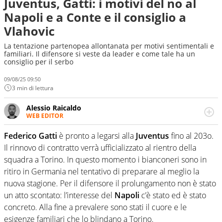
Juventus, Gatti: i motivi del no al
Napoli e a Conte e il consiglio a
Vlahovic
La tentazione partenopea allontanata per motivi sentimentali e
familiari. Il difensore si veste da leader e come tale ha un
consiglio per il serbo
09/08/25 09:50
3 min di lettura
Alessio Raicaldo
WEB EDITOR
Un figlio che si chiama Diego e la tesi di laurea sugli stadi
di proprietà in Italia. Il calcio quale filo conduttore
Federico Gatti
è pronto a legarsi alla
Juventus
fino al 203o.
irrinunciabile tra passione e professione. Per Virgilio
Il rinnovo di contratto verrà ufficializzato al rientro della
Sport indaga, approfondisce e scandaglia l'universo
squadra a Torino. In questo momento i bianconeri sono in
mondo dello sport per antonomasia
ritiro in Germania nel tentativo di preparare al meglio la
nuova stagione. Per il difensore il prolungamento non è stato
un atto scontato: l’interesse del
Napoli
c’è stato ed è stato
concreto. Alla fine a prevalere sono stati il cuore e le
esigenze familiari che lo blindano a Torino.