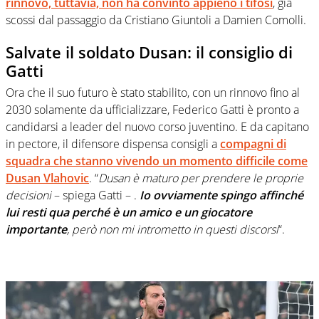
rinnovo, tuttavia, non ha convinto appieno i tifosi
, già
scossi dal passaggio da Cristiano Giuntoli a Damien Comolli.
Salvate il soldato Dusan: il consiglio di
Gatti
Ora che il suo futuro è stato stabilito, con un rinnovo fino al
2030 solamente da ufficializzare, Federico Gatti è pronto a
candidarsi a leader del nuovo corso juventino. E da capitano
in pectore, il difensore dispensa consigli a
compagni di
squadra che stanno vivendo un momento difficile come
Dusan Vlahovic
. “
Dusan è maturo per prendere le proprie
decisioni
– spiega Gatti – .
Io ovviamente spingo affinché
lui resti qua perché è un amico e un giocatore
importante
, però non mi intrometto in questi discorsi
“.