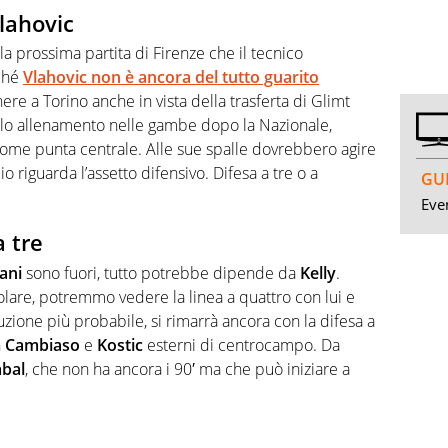
Vlahovic
lla prossima partita di Firenze che il tecnico
rché
Vlahovic non è ancora del tutto guarito
re a Torino anche in vista della trasferta di Glimt
lo allenamento nelle gambe dopo la Nazionale,
 come punta centrale. Alle sue spalle dovrebbero agire
io riguarda l’assetto difensivo. Difesa a tre o a
GUI
Even
a tre
ani
sono fuori, tutto potrebbe dipende da
Kelly
.
olare, potremmo vedere la linea a quattro con lui e
oluzione più probabile, si rimarrà ancora con la difesa a
n
Cambiaso
e
Kostic
esterni di centrocampo. Da
bal
, che non ha ancora i 90′ ma che può iniziare a