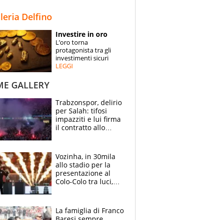
STORIE
lleria Delfino
SPECIALI
Investire in oro
L’oro torna
ESPERTI
protagonista tra gli
investimenti sicuri
LEGGI
CONTATTI
ME GALLERY
Trabzonspor, delirio
per Salah: tifosi
impazziti e lui firma
il contratto allo
stadio
Vozinha, in 30mila
allo stadio per la
presentazione al
Colo-Colo tra luci,
spettacolo, elicotteri
e paracadutisti
La famiglia di Franco
Baresi sempre