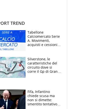
ORT TREND
Tabellone
Calciomercato Serie
A. Movimenti,
acquisti e cessioni:
estate 2026-27
Silverstone, le
caratteristiche del
circuito dove si
corre il Gp di Gran
Bretagna del
Motomondiale
Fifa, Infantino
chiede scusa ma
non si dimette:
smentito tentativo di
corruzione al