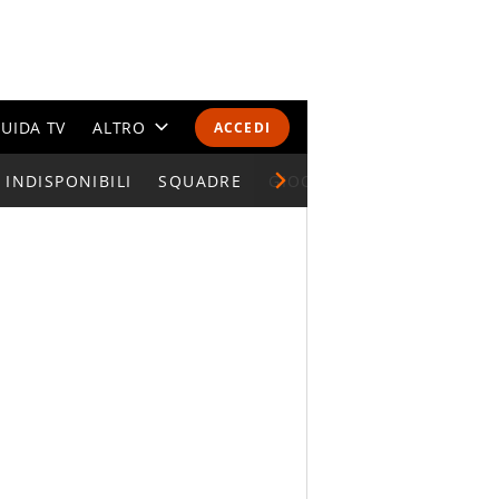
UIDA TV
ALTRO
ACCEDI
INDISPONIBILI
CALENDARI E CLASSIFICHE
SQUADRE
GIOCATORI SERIE A
ALTRI SPORT
MONDIALI 2026
OLIMPIADI
GOSSIP
LIFESTYLE