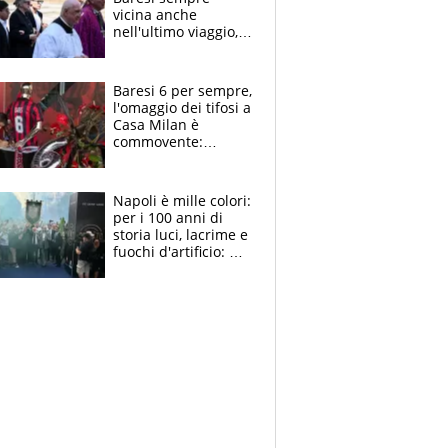
vicina anche
nell'ultimo viaggio,
la moglie Maura, i
figli e i suoi cari
circondati
Baresi 6 per sempre,
dall'affetto dei tifosi
l'omaggio dei tifosi a
Casa Milan è
commovente:
maglie, bandiere,
sciarpe, lacrime e
bigliettini
Napoli è mille colori:
per i 100 anni di
storia luci, lacrime e
fuochi d'artificio: De
Laurentiis salta al
coro anti-Juve