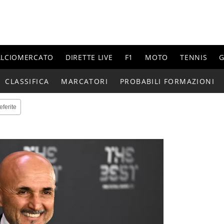
ALCIOMERCATO
DIRETTE LIVE
F1
MOTO
TENNIS
G
CLASSIFICA
MARCATORI
PROBABILI FORMAZIONI
eferite