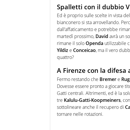
Spalletti con il dubbio 
Ed è proprio sulle scelte in vista de
bianconero si sta arrovellando. Pe
dall’affaticamento e potrebbe rimane
martedì prossimo,
David
avrà un so
rimane il solo
Openda
utilizzabile
Yildiz
e
Conceicao
, ma il vero dubb
quattro?
A Firenze con la difesa 
Fermo restando che
Bremer
e
Rug
Dovesse essere pronto a giocare tit
Gatti centrali. Altrimenti, ed è la s
tre
Kalulu-Gatti-Koopmeiners
, co
sottolineare anche il recupero di
Ca
tornare nelle rotazioni.