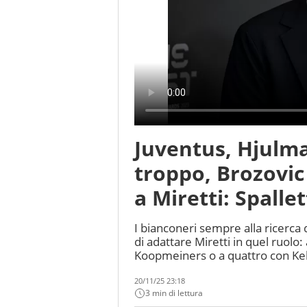
Juventus, Hjulm
troppo, Brozovic
a Miretti: Spalle
I bianconeri sempre alla ricerca d
di adattare Miretti in quel ruolo:
Koopmeiners o a quattro con Kel
20/11/25 23:18
3 min di lettura