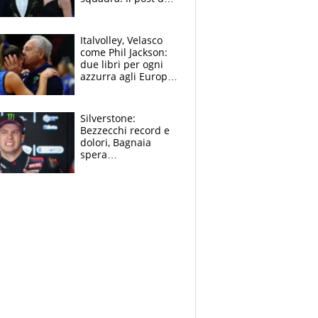
figlio di Amadeus e
Sanremo sullo
sfondo
Italvolley, Velasco
come Phil Jackson:
due libri per ogni
azzurra agli Europei.
Quello per Sylla è
“geniale”
Silverstone:
Bezzecchi record e
dolori, Bagnaia
spera
nell'antidolorifico,
Marquez si tira fuori
e vota Aprilia