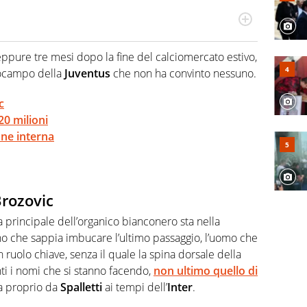
odo obiettivo e appassionato su tutto il mondo dello
 F1, Motomondiale ma anche tennis, volley, basket: su
eppure tre mesi dopo la fine del calciomercato estivo,
appassionati sanno che troveranno sempre copertura
rocampo della
Juventus
che non ha convinto nessuno.
squadra di Virgilio Sport è formata da giornalisti ed
gioco di rimessa quando intercettano le notizie e le
 nella costruzione dal basso quando creano contenuti
c
0 milioni
one interna
Brozovic
na principale dell’organico bianconero sta nella
no che sappia imbucare l’ultimo passaggio, l’uomo che
 ruolo chiave, senza il quale la spina dorsale della
ti i nomi che si stanno facendo,
non ultimo quello di
ta proprio da
Spalletti
ai tempi dell’
Inter
.