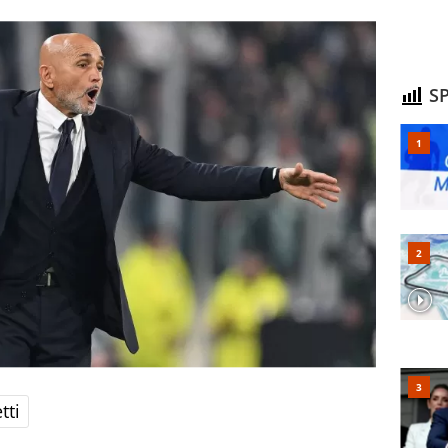
SP
tti