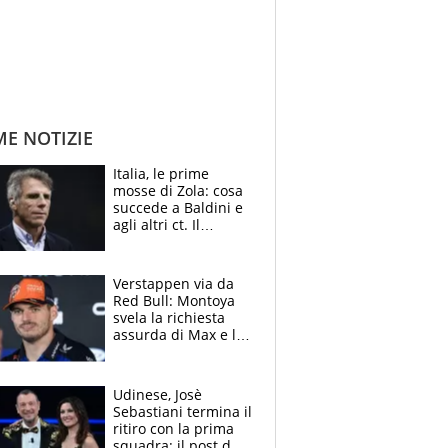
ME NOTIZIE
Italia, le prime
mosse di Zola: cosa
succede a Baldini e
agli altri ct. Il
Borussia tenta un
altro sgarbo agli
azzurri
Verstappen via da
Red Bull: Montoya
svela la richiesta
assurda di Max e lo
avverte: “Sicuro
Mercedes e
McLaren siano
Udinese, Josè
meglio?”
Sebastiani termina il
ritiro con la prima
squadra: il post del