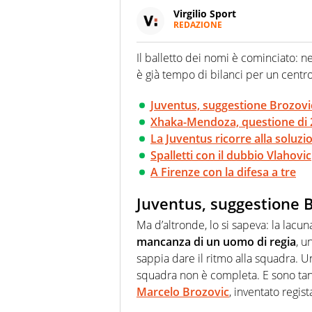
Virgilio Sport
REDAZIONE
Da oltre 20 anni informa in m
sport. Calcio, calciomercato,
Il balletto dei nomi è cominciato: n
Virgilio Sport i tifosi e gli 
è già tempo di bilanci per un cent
completa e zero faziosità. La 
esperti di sport abili sia nel 
rilanciano verso la rete, sia
Juventus, suggestione Brozovi
100% originali ed esclusivi.
Xhaka-Mendoza, questione di 2
La Juventus ricorre alla soluzi
Spalletti con il dubbio Vlahovic
A Firenze con la difesa a tre
Juventus, suggestione 
Ma d’altronde, lo si sapeva: la lacu
mancanza di un uomo di regia
, u
sappia dare il ritmo alla squadra. Un
squadra non è completa. E sono tan
Marcelo Brozovic
, inventato regis