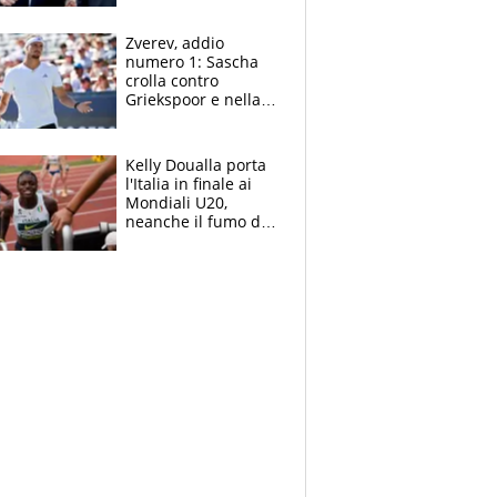
Marocco
Zverev, addio
numero 1: Sascha
crolla contro
Griekspoor e nella
sfida a due con
Sinner si conferma
terzo. Quanti malori
Kelly Doualla porta
a Montreal
l'Italia in finale ai
Mondiali U20,
neanche il fumo di
un incendio la frena
sui 100 metri