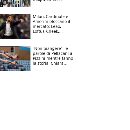
Romero si allontana
dall’Inter, Fiorentina
scatenata
Milan, Cardinale e
Amorim bloccano il
mercato: Leao,
Loftus-Cheek,
Estupinian e
Gimenez in bilico,
Soulè e Osorio nel
“Non piangere”, le
mirino
parole di Pellacani a
Pizzini mentre fanno
la storia: Chiara
batte anche il
record di Ceccon