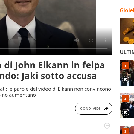
Gioie
ULTI
o di John Elkann in felpa
ndo: Jaki sotto accusa
ati: le parole del video di Elkann non convincono
rdoino aumentano
CONDIVIDI
port in tutte le sfaccettature. Tocca l'apice quando ha