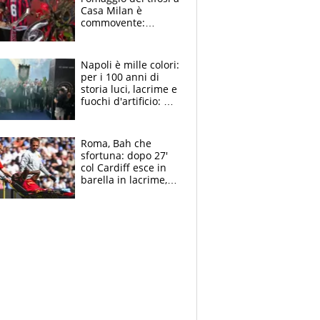
Casa Milan è
commovente:
maglie, bandiere,
sciarpe, lacrime e
bigliettini
Napoli è mille colori:
per i 100 anni di
storia luci, lacrime e
fuochi d'artificio: De
Laurentiis salta al
coro anti-Juve
Roma, Bah che
sfortuna: dopo 27'
col Cardiff esce in
barella in lacrime,
Dybala rigore da
schiaffi, i giallorossi
prendono 3 gol in
45'