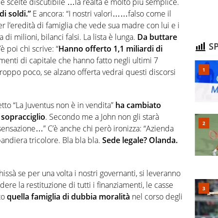
 scelte discutibile …la realtà è molto più semplice.
i soldi.”
E ancora: “I nostri valori……falso come il
er l’eredità di famiglia che vede sua madre con lui e i
 di milioni, bilanci falsi. La lista è lunga.
Da buttare
SP
’è poi chi scrive: “
Hanno offerto 1,1 miliardi di
umenti di capitale che hanno fatto negli ultimi 7
roppo poco, se alzano offerta vedrai questi discorsi
o “La Juventus non è in vendita”
ha cambiato
l sopracciglio
. Secondo me a John non gli starà
 sensazione…” C’è anche chi però ironizza: “Azienda
bandiera tricolore. Bla bla bla.
Sede legale? Olanda.
issà se per una volta i nostri governanti, si leveranno
ere la restituzione di tutti i finanziamenti, le casse
to
quella famiglia di dubbia moralità
nel corso degli