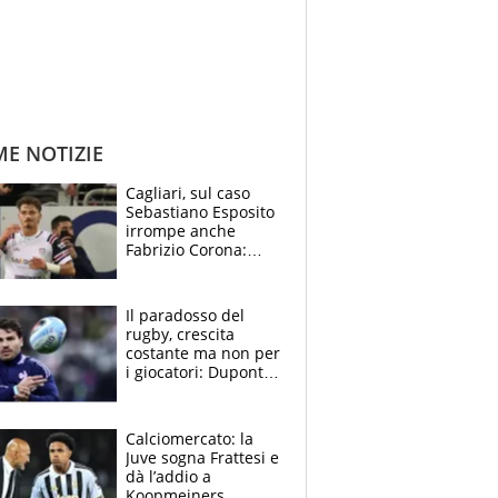
ME NOTIZIE
Cagliari, sul caso
Sebastiano Esposito
irrompe anche
Fabrizio Corona:
“Ecco cosa è
successo, ho le
prove”
Il paradosso del
rugby, crescita
costante ma non per
i giocatori: Dupont
(il più pagato al
mondo) guadagna
solo 1,4 milioni
Calciomercato: la
all'anno
Juve sogna Frattesi e
dà l’addio a
Koopmeiners,