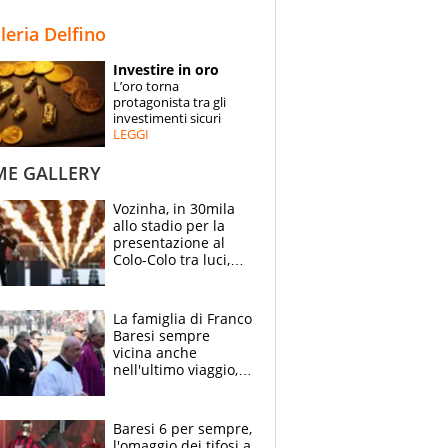
STORIE
lleria Delfino
SPECIALI
Investire in oro
L’oro torna
ESPERTI
protagonista tra gli
investimenti sicuri
LEGGI
CONTATTI
ME GALLERY
Vozinha, in 30mila
allo stadio per la
presentazione al
Colo-Colo tra luci,
spettacolo, elicotteri
e paracadutisti
La famiglia di Franco
Baresi sempre
vicina anche
nell'ultimo viaggio,
la moglie Maura, i
figli e i suoi cari
circondati
Baresi 6 per sempre,
dall'affetto dei tifosi
l'omaggio dei tifosi a