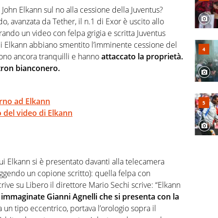
rviste ai grandi protagonisti
i John Elkann sul no alla cessione della Juventus?
, avanzata da Tether, il n.1 di Exor è uscito allo
trando un video con felpa grigia e scritta Juventus
di Elkann abbiano smentito l’imminente cessione del
ono ancora tranquilli e hanno
attaccato la proprietà.
atron bianconero.
orno ad Elkann
o del video di Elkann
cui Elkann si è presentato davanti alla telecamera
ggendo un copione scritto): quella felpa con
rive su Libero il direttore Mario Sechi scrive: “Elkann
o immaginate Gianni Agnelli che si presenta con la
 un tipo eccentrico, portava l’orologio sopra il