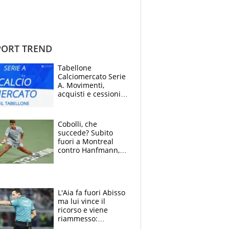
ORT TREND
Tabellone
Calciomercato Serie
A. Movimenti,
acquisti e cessioni:
estate 2026-27
Cobolli, che
succede? Subito
fuori a Montreal
contro Hanfmann,
per Flavio è tutta
colpa della tosse
L'Aia fa fuori Abisso
ma lui vince il
ricorso e viene
riammesso:
continua momento