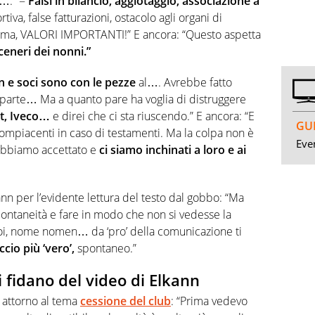
…….” =
Falsi in bilancio, aggiotaggio, associazione a
rtiva, false fatturazioni, ostacolo agli organi di
ma, VALORI IMPORTANTI!” E ancora: “Questo aspetta
ceneri dei nonni.”
 e soci sono con le pezze
al…. Avrebbe fatto
a parte… Ma a quanto pare ha voglia di distruggere
at, Iveco…
e direi che ci sta riuscendo.” E ancora: “E
GUI
compiacenti in caso di testamenti. Ma la colpa non è
Even
 abbiamo accettato e
ci siamo inchinati a loro e ai
lkann per l’evidente lettura del testo dal gobbo: “Ma
ontaneità e fare in modo che non si vedesse la
oi, nome nomen… da ‘pro’ della comunicazione ti
cio più ‘vero’,
spontaneo.”
si fidano del video di Elkann
b attorno al tema
cessione del club
: “Prima vedevo