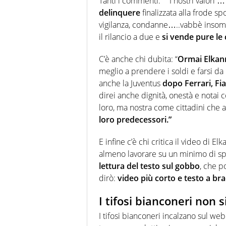
Tanti i commenti: ” “I nostri valori 
delinquere
finalizzata alla frode spo
vigilanza, condanne…..vabbè insom
il rilancio a due e
si vende pure le 
C’è anche chi dubita: “
Ormai Elkann
meglio a prendere i soldi e farsi d
anche la Juventus
dopo Ferrari, Fi
direi anche dignità, onestà e notai 
loro, ma nostra come cittadini che
loro predecessori.”
E infine c’è chi critica il video di E
almeno lavorare su un minimo di sp
lettura del testo sul gobbo
, che p
dirò:
video più corto e testo a brac
I tifosi bianconeri non 
I tifosi bianconeri incalzano sul we