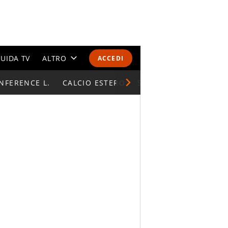
UIDA TV
ALTRO
ACCEDI
NFERENCE L.
CALENDARI E CLASSIFICHE
CALCIO ESTERO
SUPERCOPPA ITALIAN
ALTRI SPORT
MONDIALI 2026
OLIMPIADI
GOSSIP
LIFESTYLE