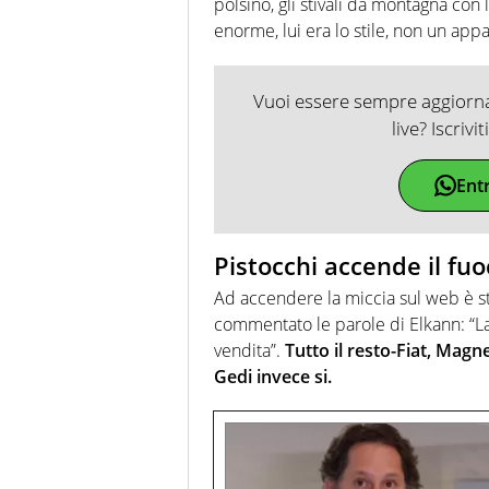
polsino, gli stivali da montagna con 
enorme, lui era lo stile, non un ap
Vuoi essere sempre aggiornat
live? Iscrivi
Ent
Pistocchi accende il fu
Ad accendere la miccia sul web è sta
commentato le parole di Elkann: “La J
vendita”.
Tutto il resto-Fiat, Magnet
Gedi invece si.