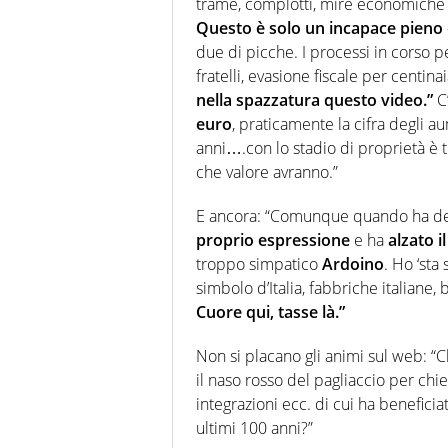
trame, complotti, mire economiche e
Questo è solo un incapace pieno d
due di picche. I processi in corso p
fratelli, evasione fiscale per centinaia
nella spazzatura questo video.”
C
euro
, praticamente la cifra degli a
anni….con lo stadio di proprietà è t
che valore avranno.”
E ancora: “Comunque quando ha dett
proprio espressione
e ha
alzato i
troppo simpatico
Ardoino
. Ho ‘sta
simbolo d’Italia, fabbriche italiane, 
Cuore qui, tasse là.”
Non si placano gli animi sul web: “Ch
il naso rosso del pagliaccio per chied
integrazioni ecc. di cui ha beneficia
ultimi 100 anni?”