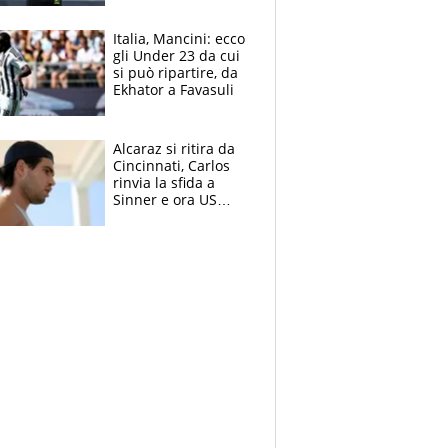
nero per gli arbitri
Italia, Mancini: ecco
gli Under 23 da cui
si può ripartire, da
Ekhator a Favasuli
Alcaraz si ritira da
Cincinnati, Carlos
rinvia la sfida a
Sinner e ora US
Open di nuovo a
rischio