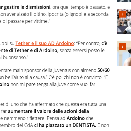
r gestire le dismissioni
, ora quel tempo è passato, e
n aver alzato il ditino, ipocrita (o ignobile a seconda
e di passare per vittime.”
dubbi su
Tether e il suo AD Ardoino
: “Per contro,
c’è
te di Tether e di Ardoino,
senza essersi posto le
l buonsenso.”
ntare main sponsor della Juventus con almeno
50/60
 bell’aiuto alla causa.” C’è poi chi non è convinto: “E
oino
non mi pare tenga alla Juve come vuol far
eet di uno che ha affermato che questa era tutta una
 far
aumentare il valore delle azioni della
re e nemmeno riflettere. Pensa ad
Ardoino
che
 membro del CdA
ci ha piazzato un DENTISTA.
E non