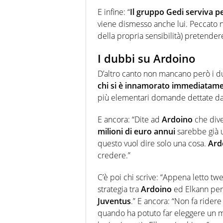
E infine: “
Il gruppo Gedi serviva pe
viene dismesso anche lui. Peccato no
della propria sensibilità) pretender
I dubbi su Ardoino
D’altro canto non mancano però i 
chi si è innamorato immediatamen
più elementari domande dettate da
E ancora: “Dite ad
Ardoino
che dive
milioni di euro annui
sarebbe già un
questo vuol dire solo una cosa.
Ard
credere.”
C’è poi chi scrive: “Appena letto tw
strategia tra
Ardoino
ed Elkann per
Juventus
.” E ancora: “Non fa ride
quando ha potuto far eleggere un