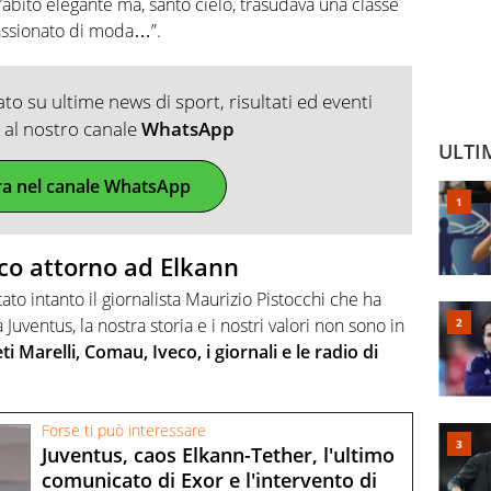
l’abito elegante ma, santo cielo, trasudava una classe
passionato di moda…”.
o su ultime news di sport, risultati ed eventi
ti al nostro canale
WhatsApp
ULTI
ra nel canale WhatsApp
oco attorno ad Elkann
to intanto il giornalista Maurizio Pistocchi che ha
uventus, la nostra storia e i nostri valori non sono in
i Marelli, Comau, Iveco, i giornali e le radio di
Forse ti può interessare
Juventus, caos Elkann-Tether, l'ultimo
comunicato di Exor e l'intervento di