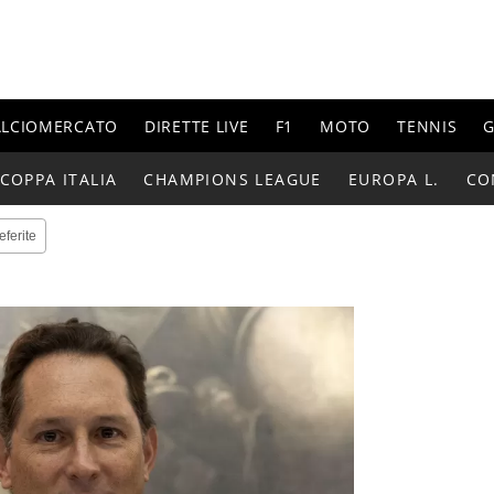
ALCIOMERCATO
DIRETTE LIVE
F1
MOTO
TENNIS
G
COPPA ITALIA
CHAMPIONS LEAGUE
EUROPA L.
CO
eferite