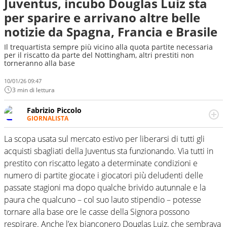
Juventus, incubo Douglas Luiz sta
per sparire e arrivano altre belle
notizie da Spagna, Francia e Brasile
Il trequartista sempre più vicino alla quota partite necessaria
per il riscatto da parte del Nottingham, altri prestiti non
torneranno alla base
10/01/26 09:47
3 min di lettura
Fabrizio Piccolo
GIORNALISTA
Nella sua carriera ha seguito numerose manifestazioni
sportive e collaborato con agenzie e testate. Esperienza,
La scopa usata sul mercato estivo per liberarsi di tutti gli
competenza, conoscenza e memoria storica. Si occupa
acquisti sbagliati della Juventus sta funzionando. Via tutti in
prevalentemente di calcio
prestito con riscatto legato a determinate condizioni e
numero di partite giocate i giocatori più deludenti delle
passate stagioni ma dopo qualche brivido autunnale e la
paura che qualcuno – col suo lauto stipendio – potesse
tornare alla base ore le casse della Signora possono
respirare. Anche l’ex bianconero Douglas Luiz, che sembrava