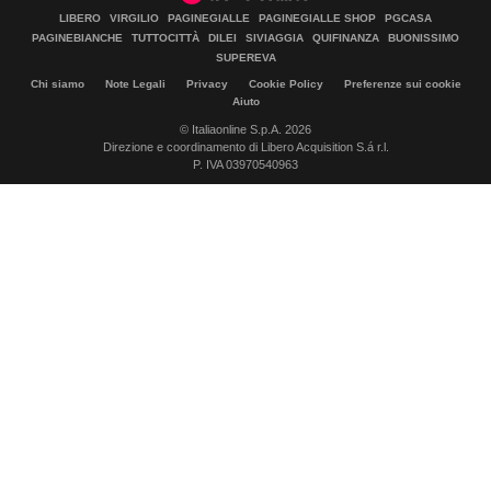
LIBERO
VIRGILIO
PAGINEGIALLE
PAGINEGIALLE SHOP
PGCASA
PAGINEBIANCHE
TUTTOCITTÀ
DILEI
SIVIAGGIA
QUIFINANZA
BUONISSIMO
SUPEREVA
Chi siamo
Note Legali
Privacy
Cookie Policy
Preferenze sui cookie
Aiuto
© Italiaonline S.p.A. 2026
Direzione e coordinamento di Libero Acquisition S.á r.l.
P. IVA 03970540963