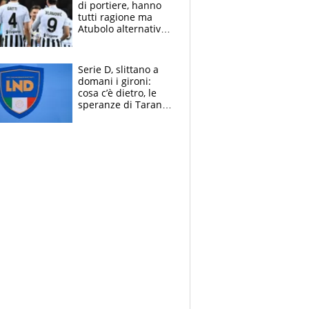
di portiere, hanno
tutti ragione ma
Atubolo alternativa
a Vicario non regge
e la soluzione
rimane Milinkovic-
Serie D, slittano a
Savic
domani i gironi:
cosa c’è dietro, le
speranze di Taranto
e Messina, chi può
essere ripescato