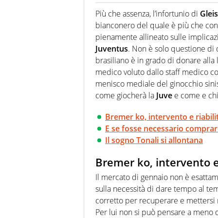
Giornalista professionista dal 
soprattutto di calcio, di sport
Più che assenza, l’infortunio di
Glei
nell'ambito della creazione di 
bianconero del quale è più che co
ruolo di libero. Cura una classi
pienamente allineato sulle implica
Juventus
. Non è solo questione di 
brasiliano è in grado di donare alla 
medico voluto dallo staff medico con
menisco mediale del ginocchio sinis
come giocherà la
Juve
e come e chi
Bremer ko, intervento e riabili
E se fosse necessario comprar
Il sogno Tonali si allontana
Bremer ko, intervento e 
Il mercato di gennaio non è esatta
sulla necessità di dare tempo al t
corretto per recuperare e mettersi ne
Per lui non si può pensare a meno di