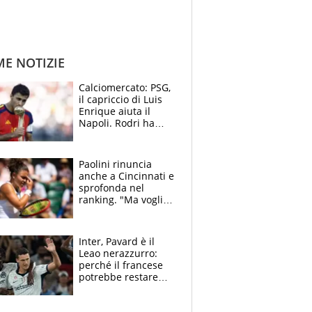
ME NOTIZIE
Calciomercato: PSG,
il capriccio di Luis
Enrique aiuta il
Napoli. Rodri ha
scelto il Barça,
Maresca vuole Enzo
Fernandez
Paolini rinuncia
anche a Cincinnati e
sprofonda nel
ranking. "Ma voglio
essere al 100% allo
US Open"
Inter, Pavard è il
Leao nerazzurro:
perché il francese
potrebbe restare
alla corte di Chivu