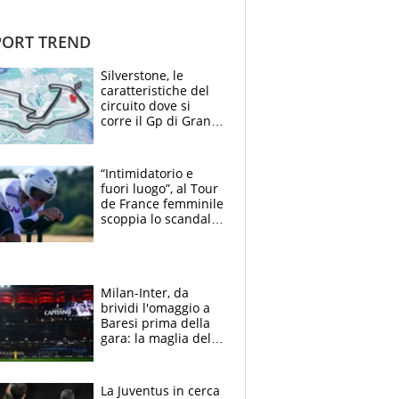
ORT TREND
Silverstone, le
caratteristiche del
circuito dove si
corre il Gp di Gran
Bretagna del
Motomondiale
“Intimidatorio e
fuori luogo”, al Tour
de France femminile
scoppia lo scandalo:
un uomo controlla i
reggiseni delle
atlete
Milan-Inter, da
brividi l'omaggio a
Baresi prima della
gara: la maglia del
capitano a
centrocampo
La Juventus in cerca