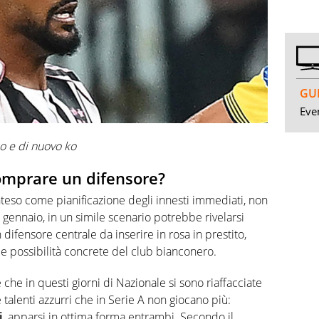
GUI
Even
io e di nuovo ko
comprare un difensore?
teso come pianificazione degli innesti immediati, non
 gennaio, in un simile scenario potrebbe rivelarsi
 difensore centrale da inserire in rosa in prestito,
 le possibilità concrete del club bianconero.
e che in questi giorni di Nazionale si sono riaffacciate
e talenti azzurri che in Serie A non giocano più:
,
apparsi in ottima forma entrambi. Secondo il