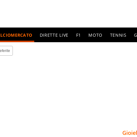
ALCIOMERCATO
DIRETTE LIVE
F1
MOTO
TENNIS
G
eferite
Gioie