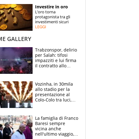
STORIE
Investire in oro
L’oro torna
SPECIALI
protagonista tra gli
investimenti sicuri
LEGGI
ESPERTI
ME GALLERY
CONTATTI
Trabzonspor, delirio
per Salah: tifosi
impazziti e lui firma
il contratto allo
stadio
Vozinha, in 30mila
allo stadio per la
presentazione al
Colo-Colo tra luci,
spettacolo, elicotteri
e paracadutisti
La famiglia di Franco
Baresi sempre
vicina anche
nell'ultimo viaggio,