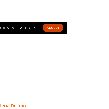
UIDA TV
ALTRO
ACCEDI
CALENDARI E CLASSIFICHE
ALTRI SPORT
MONDIALI 2026
OLIMPIADI
GOSSIP
LIFESTYLE
lleria Delfino