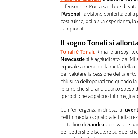
difensore ex Roma sarebbe dovuto i
l’Arsenal
, la visione conferita dalla
costituisce, dalla sua esperienza, l
campionato.
Il sogno Tonali si allont
Tonali è Tonali
.
Rimane un sogno, un
Newcastle
si è aggiudicato, dal Mi
equivale a meno della metà della ci
per valutare la cessione del talent
chiusura dell’operazione quando la s
le cifre che sfiorano quanto speso 
Iperboli che appaiono inimmaginabi
Con l’emergenza in difesa, la
Juven
nell’immediato, qualora le indiscrez
cartellino di
Sandro
quel valore par
per sedersi e discutere su quel che 