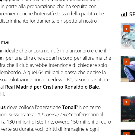
n parte alla preparazione che ha seguito con
 premier nonché l’intensità stessa della partita che
SP
a discriminante fondamentale rispetto al nostro
ana
 ideale che ancora non c’è in bianconero e che il
lan, per una cifra che apparì record per allora ma che
fra che il club avrebbe intenzione di chiedere solo
o lombardo. A quei 64 milioni e passa che decise la
ua valutazione non eccedeva i 60, si sono sostituite
dal
Real Madrid per Cristiano Ronaldo o Bale
.
li.
tus
dove colloca l’operazione
Tonali
? Non certo
ioni sussurrate al
“Chronicle Live”
conferiscano al
i a 130 milioni di sterline, ovvero 150 milioni di euro
verte su durata, voci, diritti di immagine e ogni