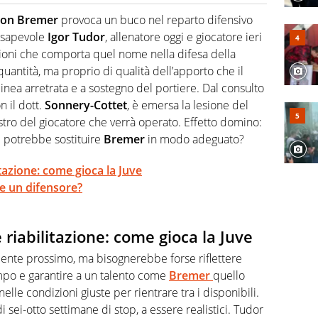
2007, scrive per curiosità personale e necessità:
 e dei suoi protagonisti, concedendosi innocenti evasioni
son Bremer
provoca un buco nel reparto difensivo
format. Un tempo ala destra, oggi si sente a suo agio nel
nsapevole
Igor Tudor
, allenatore oggi e giocatore ieri
fica riservata dei migliori 5 calciatori di sempre.
zioni che comporta quel nome nella difesa della
quantità, ma proprio di qualità dell’apporto che il
linea arretrata e a sostegno del portiere. Dal consulto
 il dott.
Sonnery-Cottet
, è emersa la lesione del
tro del giocatore che verrà operato. Effetto domino:
 potrebbe sostituire
Bremer
in modo adeguato?
tazione: come gioca la Juve
e un difensore?
riabilitazione: come gioca la Juve
mente prossimo, ma bisognerebbe forse riflettere
empo e garantire a un talento come
Bremer
quello
lle condizioni giuste per rientrare tra i disponibili.
 sei-otto settimane di stop, a essere realistici. Tudor