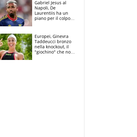
Gabriel Jesus al
Napoli, De
Laurentiis ha un
piano per il colpo
Champions: vendere
Lukaku, Lang e
Lucca
Europei, Ginevra
Taddeucci bronzo
nella knockout, il
"giochino" che non
le piace: "La Senna?
Oggi era pulita"