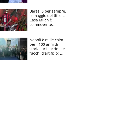
la moglie Maura, i
figli e i suoi cari
circondati
Baresi 6 per sempre,
dall'affetto dei tifosi
l'omaggio dei tifosi a
Casa Milan è
commovente:
maglie, bandiere,
sciarpe, lacrime e
bigliettini
Napoli è mille colori:
per i 100 anni di
storia luci, lacrime e
fuochi d'artificio: De
Laurentiis salta al
coro anti-Juve