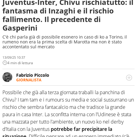
Juventus-Inter, Chivu rischiatutto: il
fantasma di Inzaghi e il rischio
fallimento. Il precedente di
Gasperini
C'è chi parla già di possibile esonero in caso di ko a Torino, il
rumeno non era la prima scelta di Marotta ma non è stato
accontentato sul mercato
13/09/25 10:37
4 min di lettura
Fabrizio Piccolo
GIORNALISTA
Nella sua carriera ha seguito numerose manifestazioni
sportive e collaborato con agenzie e testate. Esperienza,
Possibile che già alla terza giornata traballi la panchina di
competenza, conoscenza e memoria storica. Si occupa
Chivu? I tam tam e i rumours su media e social sussurrano un
prevalentemente di calcio
rischio che sembra fantacalcio ma che tradisce la grande
paura in casa Inter. La sconfitta interna con l’Udinese è stata
una mazzata per tutto l’ambiente, un nuovo ko nel derby
d’Italia con la Juventus
potrebbe far precipitare la
situazione.
Difficile pensare ad un esonero immediato (c’è