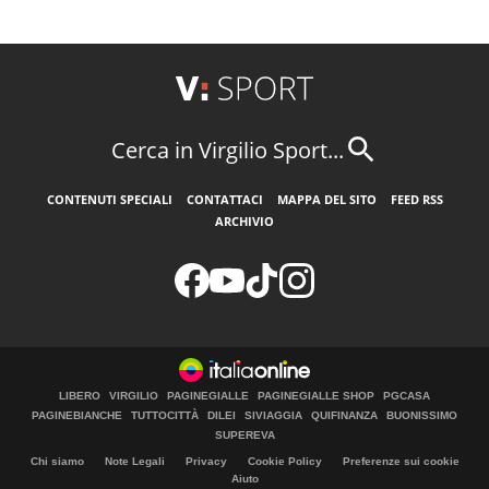
Cerca in Virgilio Sport...
CONTENUTI SPECIALI
CONTATTACI
MAPPA DEL SITO
FEED RSS
ARCHIVIO
LIBERO
VIRGILIO
PAGINEGIALLE
PAGINEGIALLE SHOP
PGCASA
PAGINEBIANCHE
TUTTOCITTÀ
DILEI
SIVIAGGIA
QUIFINANZA
BUONISSIMO
SUPEREVA
Chi siamo
Note Legali
Privacy
Cookie Policy
Preferenze sui cookie
Aiuto