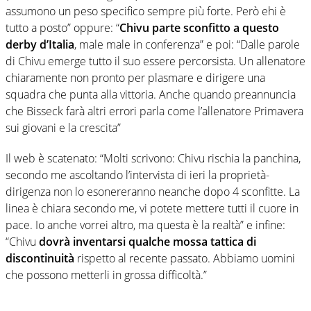
assumono un peso specifico sempre più forte. Però ehi è
tutto a posto” oppure: “
Chivu parte sconfitto a questo
derby d’Italia
, male male in conferenza” e poi: “Dalle parole
di Chivu emerge tutto il suo essere percorsista. Un allenatore
chiaramente non pronto per plasmare e dirigere una
squadra che punta alla vittoria. Anche quando preannuncia
che Bisseck farà altri errori parla come l’allenatore Primavera
sui giovani e la crescita”
Il web è scatenato: “Molti scrivono: Chivu rischia la panchina,
secondo me ascoltando l’intervista di ieri la proprietà-
dirigenza non lo esonereranno neanche dopo 4 sconfitte. La
linea è chiara secondo me, vi potete mettere tutti il cuore in
pace. Io anche vorrei altro, ma questa è la realtà” e infine:
“Chivu
dovrà inventarsi qualche mossa tattica di
discontinuità
rispetto al recente passato. Abbiamo uomini
che possono metterli in grossa difficoltà.”