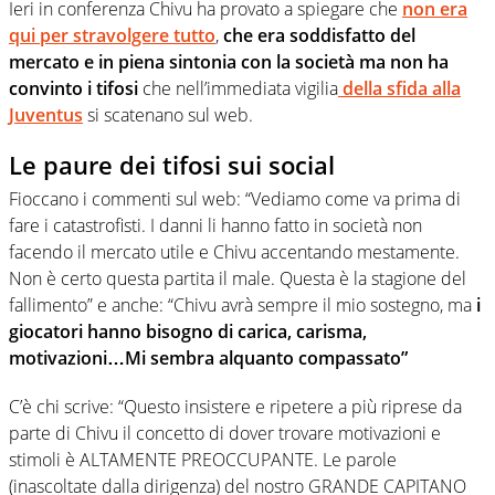
Ieri in conferenza Chivu ha provato a spiegare che
non era
qui per stravolgere tutto
,
che era soddisfatto del
mercato e in piena sintonia con la società ma non ha
convinto i tifosi
che nell’immediata vigilia
della sfida alla
Juventus
si scatenano sul web.
Le paure dei tifosi sui social
Fioccano i commenti sul web: “Vediamo come va prima di
fare i catastrofisti. I danni li hanno fatto in società non
facendo il mercato utile e Chivu accentando mestamente.
Non è certo questa partita il male. Questa è la stagione del
fallimento” e anche: “Chivu avrà sempre il mio sostegno, ma
i
giocatori hanno bisogno di carica, carisma,
motivazioni…Mi sembra alquanto compassato”
C’è chi scrive: “Questo insistere e ripetere a più riprese da
parte di Chivu il concetto di dover trovare motivazioni e
stimoli è ALTAMENTE PREOCCUPANTE. Le parole
(inascoltate dalla dirigenza) del nostro GRANDE CAPITANO