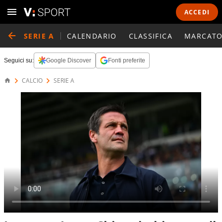
ACCEDI
SERIE A
CALENDARIO
CLASSIFICA
MARCATO
Seguici su:
Google Discover
Fonti preferite
CALCIO
SERIE A