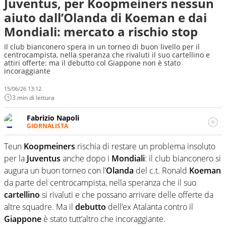
Juventus, per Koopmeiners nessun
aiuto dall’Olanda di Koeman e dai
Mondiali: mercato a rischio stop
Il club bianconero spera in un torneo di buon livello per il
centrocampista, nella speranza che rivaluti il suo cartellino e
attiri offerte: ma il debutto col Giappone non è stato
incoraggiante
15/06/26 13:12
3 min di lettura
Fabrizio Napoli
GIORNALISTA
Giornalista professionista, per Virgilio Sport segue anche
il calcio ma è con la pallanuoto che esalta competenze e
Teun
Koopmeiners
rischia di restare un problema insoluto
passioni. Cura la comunicazione di HaBaWaBa, il più
per la
Juventus
anche dopo i
Mondiali
: il club bianconero si
grande festival di waterpolo per bambini al mondo
augura un buon torneo con l’
Olanda
del c.t. Ronald
Koeman
da parte del centrocampista, nella speranza che il suo
cartellino
si rivaluti e che possano arrivare delle offerte da
altre squadre. Ma il
debutto
dell’ex Atalanta contro il
Giappone
è stato tutt’altro che incoraggiante.