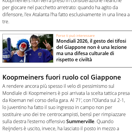
Koopmeiners non verrà preso in considerazione neanche
per giocare nel pacchetto arretrato: quando ha agito da
difensore, l’ex Atalanta l’ha fatto esclusivamente in una linea a
tre.
Forse ti può interessare
Mondiali 2026, il gesto dei tifosi
del Giappone non è una lezione
ma una difesa culturale di
rispetto e civiltà
Koopmeiners fuori ruolo col Giappone
A rendere ancora più spesso il velo di pessimismo sul
Mondiale di Koopmeiners è poi arrivata la scelta tattica presa
da Koeman nel corso della gara. Al 71’, con l’Olanda sul 2-1,
lo juventino ha fatto il suo ingresso in campo non per
sostituire uno dei tre centrocampisti, bensì per rimpiazzare
sulla destra l’esterno offensivo
Summerville
. Quando
Reijnders è uscito, invece, ha lasciato il posto in mezzo a