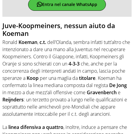
Entra nel canale WhatsApp
Juve-Koopmeiners, nessun aiuto da
Koeman
Ronald
Koeman
,
c.t.
dell’Olanda, sembra infatti tutt’altro che
intenzionato a dare una mano alla Juventus nel recuperare
Koopmeiners. Contro il Giappone, infatti, Koopmeiners gli
Oranje si sono schierati con un
4-3-3
che, anche per la
concorrenza degli interpreti andati in campo, lascia poche
speranze a
Koop
per una maglia da
titolare
. Koeman ha
confermato la linea mediana composta dal regista
De Jong
in mezzo a due mezz’ali offensive come
Gravenberch
e
Reijnders
: un terzetto provato a lungo nelle qualificazioni e
soprattutto nelle amichevoli pre-Mondiali che appare
assolutamente intoccabile per il c.t. degli arancioni.
La
linea difensiva a quattro
, inoltre, induce a pensare che