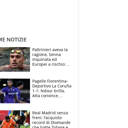
ME NOTIZIE
Paltrinieri aveva la
ragione, Senna
inquinata ed
Europei a rischio:
allenamenti fermi,
cosa succede
adesso
Pagelle Fiorentina-
Deportivo La Coruña
1-1: Ndour brilla,
Atta convince.
Pongracic rovina
tutto nel finale
Real Madrid senza
freni: l’acquisto
record di Diomande
che batte Zidane e