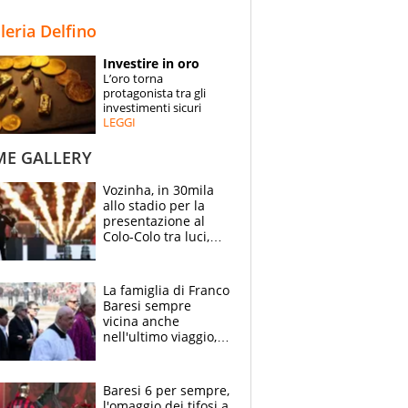
STORIE
lleria Delfino
SPECIALI
Investire in oro
L’oro torna
ESPERTI
protagonista tra gli
investimenti sicuri
LEGGI
CONTATTI
ME GALLERY
Vozinha, in 30mila
allo stadio per la
presentazione al
Colo-Colo tra luci,
spettacolo, elicotteri
e paracadutisti
La famiglia di Franco
Baresi sempre
vicina anche
nell'ultimo viaggio,
la moglie Maura, i
figli e i suoi cari
circondati
Baresi 6 per sempre,
dall'affetto dei tifosi
l'omaggio dei tifosi a