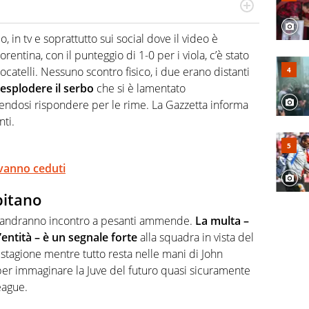
numerose manifestazioni sportive e collaborato con
, competenza, conoscenza e memoria storica. Si occupa
io, in tv e soprattutto sui social dove il video è
rentina, con il punteggio di 1-0 per i viola, c’è stato
ocatelli. Nessuno scontro fisico, i due erano distanti
 esplodere il serbo
che si è lamentato
ndosi rispondere per le rime. La Gazzetta informa
ti.
i vanno ceduti
pitano
bo andranno incontro a pesanti ammende.
La multa –
entità – è un segnale forte
alla squadra in vista del
 stagione mentre tutto resta nelle mani di John
per immaginare la Juve del futuro quasi sicuramente
eague.