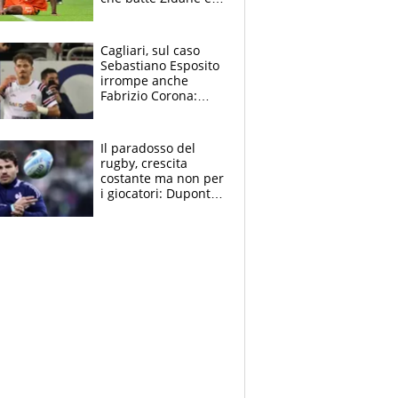
Ronaldo. Vinicius
rinnova: le cifre
Cagliari, sul caso
Sebastiano Esposito
irrompe anche
Fabrizio Corona:
“Ecco cosa è
successo, ho le
prove”
Il paradosso del
rugby, crescita
costante ma non per
i giocatori: Dupont
(il più pagato al
mondo) guadagna
solo 1,4 milioni
all'anno