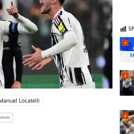
SP
Manuel Locatelli
eferite