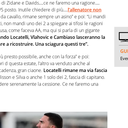
ndo di Zidane e Davids…ce ne faremo una ragione…
/5 posto. Inutile chiedere di più…
l’allenatore non
o da cavallo, rimane sempre un asino” e poi: “Li mandi
ti, non mandi uno dei 2 a spiegare ai tifosi le ragioni
scusa, come faceva AA, ma qui si parla di un gigante
ndo Locatelli, Vlahovic e Cambiaso lasceranno la
 a ricostruire. Una sciagura questi tre”.
GUI
più presto possibile, anche con la forza” e poi:
Even
i d questa estate, l’altro va venduto anche al
scadenza, gran ciaone.
Locatelli rimane ma via fascia
Alisson e Silva o anche 1 solo dei 2, fascia di capitano.
dere serenamente la cessione. Ce ne faremo una