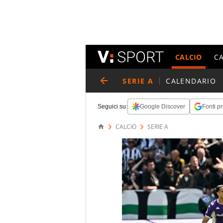
CALCIO
C
SERIE A
CALENDARIO
Seguici su:
Google Discover
Fonti pr
CALCIO
SERIE A