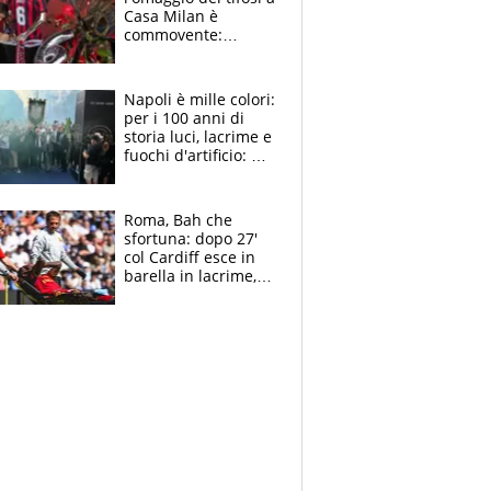
Casa Milan è
commovente:
maglie, bandiere,
sciarpe, lacrime e
bigliettini
Napoli è mille colori:
per i 100 anni di
storia luci, lacrime e
fuochi d'artificio: De
Laurentiis salta al
coro anti-Juve
Roma, Bah che
sfortuna: dopo 27'
col Cardiff esce in
barella in lacrime,
Dybala rigore da
schiaffi, i giallorossi
prendono 3 gol in
45'