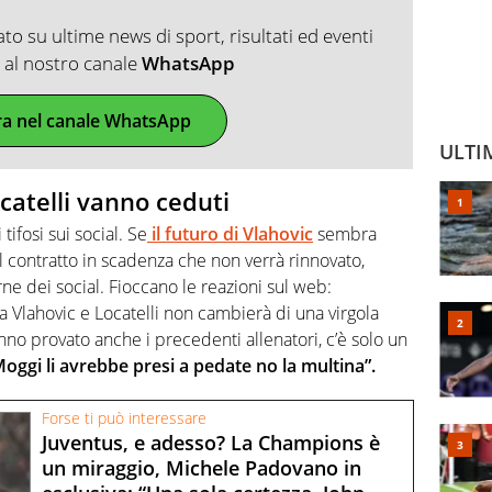
o su ultime news di sport, risultati ed eventi
ti al nostro canale
WhatsApp
ra nel canale WhatsApp
ULTI
ocatelli vanno ceduti
ifosi sui social. Se
il futuro di Vlahovic
sembra
l contratto in scadenza che non verrà rinnovato,
rne dei social. Fioccano le reazioni sul web:
a Vlahovic e Locatelli non cambierà di una virgola
anno provato anche i precedenti allenatori, c’è solo un
oggi li avrebbe presi a pedate no la multina”.
Forse ti può interessare
Juventus, e adesso? La Champions è
un miraggio, Michele Padovano in