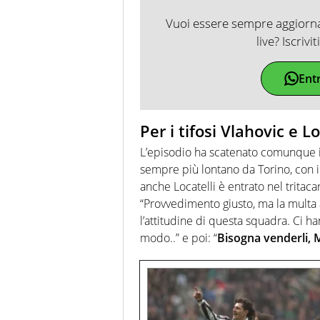
Vuoi essere sempre aggiornat
live? Iscrivi
Ent
Per i tifosi Vlahovic e L
L’episodio ha scatenato comunque i t
sempre più lontano da Torino, con i
anche Locatelli è entrato nel tritaca
“Provvedimento giusto, ma la multa 
l’attitudine di questa squadra. Ci h
modo..” e poi: “
Bisogna venderli, M