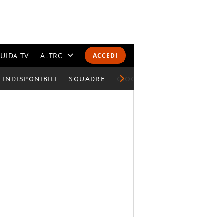
UIDA TV
ALTRO
ACCEDI
INDISPONIBILI
CALENDARI E CLASSIFICHE
SQUADRE
GIOCATORI SERIE A
ALTRI SPORT
MONDIALI 2026
OLIMPIADI
GOSSIP
LIFESTYLE