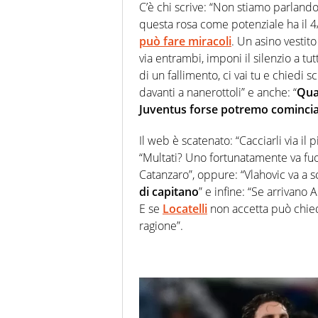
C’è chi scrive: “Non stiamo parla
questa rosa come potenziale ha il 4
può fare miracoli
. Un asino vestit
via entrambi, imponi il silenzio a tut
di un fallimento, ci vai tu e chiedi 
davanti a nanerottoli” e anche: “
Qua
Juventus forse potremo cominciare
Il web è scatenato: “Cacciarli via il 
“Multati? Uno fortunatamente va fuor
Catanzaro”, oppure: “Vlahovic va a 
di capitano
” e infine: “Se arrivano 
E se
Locatelli
non accetta può chie
ragione”.