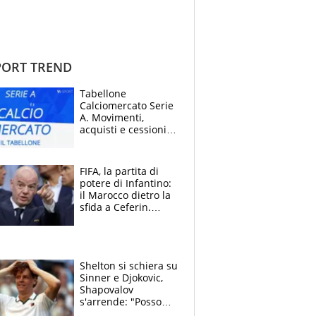
ORT TREND
Tabellone
Calciomercato Serie
A. Movimenti,
acquisti e cessioni:
estate 2026-27
FIFA, la partita di
potere di Infantino:
il Marocco dietro la
sfida a Ceferin.
Scontro sul
Mondiale a 64
squadre, l’ira di Figo
Shelton si schiera su
Sinner e Djokovic,
Shapovalov
s'arrende: "Posso
battere tutti tranne