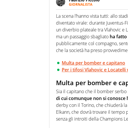
GIORNALISTA
Nella sua carriera ha seguito 
agenzie e testate. Esperienza
La scena l’hanno vista tutti: allo stad
prevalentemente di calcio
diventato virale: durante Juventus-Fio
un diverbio plateale tra Vlahovic e L
ma un passaggio sbagliato
ha fatto
pubblicamente col compagno, sente
che la società ha preso provvedimen
Multa per bomber e capitano
Per i tifosi Vlahovic e Locatell
Multa per bomber e ca
Sia il capitano che il bomber ser
di cui comunque non si conosce l’
derby con il Torino, che chiuderà la
Elkann, che dovrà trovare il tempo 
senza gli introiti della Champions L