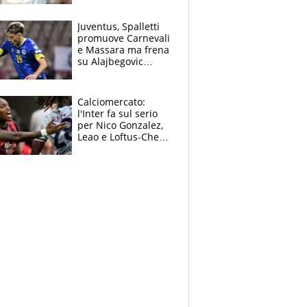
Jannik e Alcaraz"
Juventus, Spalletti
promuove Carnevali
e Massara ma frena
su Alajbegovic
titolare: il punto
sull’infortunio di
Yildiz
Calciomercato:
l'Inter fa sul serio
per Nico Gonzalez,
Leao e Loftus-Cheek
possono restare al
Milan, Mastantuono
verso la Fiorentina