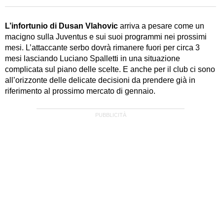
LINKEDIN
Per lui gli sport americani non hanno segreti: basket,
football, baseball e la capacità innata di trovare la
notizia dove altri non vedono granché
L’infortunio di Dusan Vlahovic
arriva a pesare come un
macigno sulla Juventus e sui suoi programmi nei prossimi
mesi. L’attaccante serbo dovrà rimanere fuori per circa 3
mesi lasciando Luciano Spalletti in una situazione
complicata sul piano delle scelte. E anche per il club ci sono
all’orizzonte delle delicate decisioni da prendere già in
riferimento al prossimo mercato di gennaio.