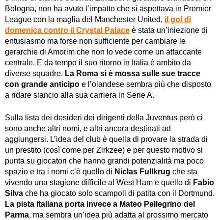
Bologna, non ha avuto l’impatto che si aspettava in Premier
League con la maglia del Manchester United,
il gol di
domenica contro il Crystal Palace
è stata un’iniezione di
entusiasmo ma forse non sufficiente per cambiare le
gerarchie di Amorim che non lo vede come un attaccante
centrale. E da tempo il suo ritorno in Italia è ambito da
diverse squadre.
La Roma si è mossa sulle sue tracce
con grande anticipo
e l’olandese sembra più che disposto
a ridare slancio alla sua carriera in Serie A.
Sulla lista dei desideri dei dirigenti della Juventus però ci
sono anche altri nomi, e altri ancora destinati ad
aggiungersi. L’idea del club è quella di provare la strada di
un prestito (così come per Zirkzee) e per questo motivo si
punta su giocatori che hanno grandi potenzialità ma poco
spazio e tra i nomi c’è quello di
Niclas Fullkrug
che sta
vivendo una stagione difficile al West Ham e quello di
Fabio
Silva
che ha giocato solo scampoli di patita con il Dortmund.
La pista italiana porta invece a Mateo Pellegrino del
Parma
, ma sembra un’idea più adatta al prossimo mercato