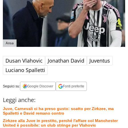
Ansa
Dusan Vlahovic
Jonathan David
Juventus
Luciano Spalletti
Seguici su:
Google Discover
Fonti preferite
Leggi anche:
Juve, Carnevali ci ha preso gusto: scatto per Zirkzee, ma
Spalletti e David remano contro
Zirkzee alla Juve in prestito, perché l'affare col Manchester
United è possibile: un club stringe per Vlahovic