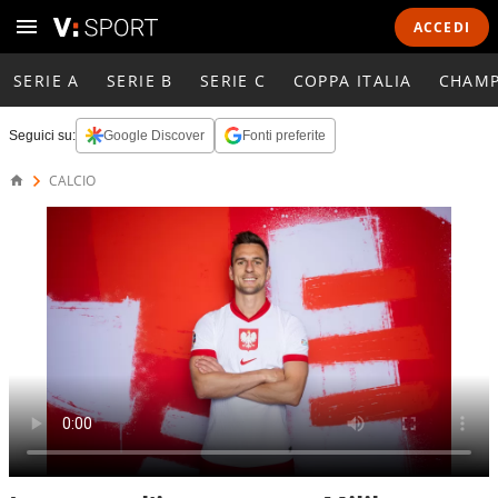
ACCEDI
SERIE A
SERIE B
SERIE C
COPPA ITALIA
CHAMP
Seguici su:
Google Discover
Fonti preferite
CALCIO