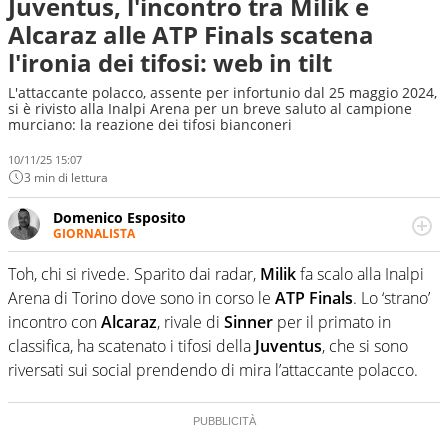
Juventus, l'incontro tra Milik e
Alcaraz alle ATP Finals scatena
l'ironia dei tifosi: web in tilt
L'attaccante polacco, assente per infortunio dal 25 maggio 2024,
si è rivisto alla Inalpi Arena per un breve saluto al campione
murciano: la reazione dei tifosi bianconeri
10/11/25 15:07
3 min di lettura
Domenico Esposito
GIORNALISTA
Da vent’anni in campo e sul campo per vivere ogni evento
in tutte le sue sfaccettature. Passione smisurata per il
Toh, chi si rivede. Sparito dai radar,
Milik
fa scalo alla Inalpi
calcio e per la sfera di cuoio. Il pallone è una cosa
Arena di Torino dove sono in corso le
ATP Finals
. Lo ‘strano’
serissima, guai a dirgli di no
incontro con
Alcaraz
, rivale di
Sinner
per il primato in
classifica, ha scatenato i tifosi della
Juventus
, che si sono
riversati sui social prendendo di mira l’attaccante polacco.