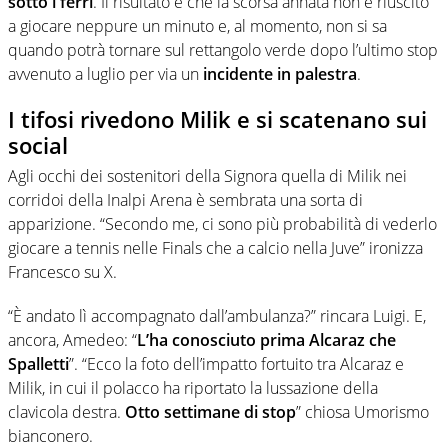
sotto i ferri
. Il risultato è che la scorsa annata non è riuscito
a giocare neppure un minuto e, al momento, non si sa
quando potrà tornare sul rettangolo verde dopo l’ultimo stop
avvenuto a luglio per via un
incidente in palestra
.
I tifosi rivedono Milik e si scatenano sui
social
Agli occhi dei sostenitori della Signora quella di Milik nei
corridoi della Inalpi Arena è sembrata una sorta di
apparizione. “Secondo me, ci sono più probabilità di vederlo
giocare a tennis nelle Finals che a calcio nella Juve” ironizza
Francesco su X.
“È andato lì accompagnato dall’ambulanza?” rincara Luigi. E,
ancora, Amedeo: “
L’ha conosciuto prima Alcaraz che
Spalletti
”. “Ecco la foto dell’impatto fortuito tra Alcaraz e
Milik, in cui il polacco ha riportato la lussazione della
clavicola destra.
Otto settimane di stop
” chiosa Umorismo
bianconero.