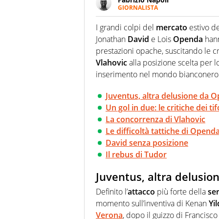
GIORNALISTA
Giornalista professionista, per 
pallanuoto che esalta compete
I grandi colpi del
mercato
estivo d
più grande festival di waterp
Jonathan
David
e Lois
Openda
hann
prestazioni opache, suscitando le cri
Vlahovic
alla posizione scelta per l
inserimento nel mondo bianconero
Juventus, altra delusione da 
Un gol in due: le critiche dei tif
La concorrenza di Vlahovic
Le difficoltà tattiche di Opend
David senza posizione
Il rebus di Tudor
Juventus, altra delusi
Definito l’
attacco
più forte della
ser
momento sull’inventiva di Kenan
Yil
Verona
, dopo il guizzo di Francisc