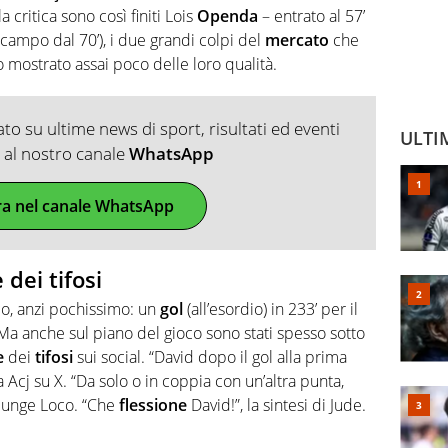
a critica sono così finiti Lois
Openda
– entrato al 57’
 campo dal 70’), i due grandi colpi del
mercato
che
mostrato assai poco delle loro qualità.
o su ultime news di sport, risultati ed eventi
ULTI
ti al nostro canale
WhatsApp
ra nel canale WhatsApp
 dei tifosi
, anzi pochissimo: un
gol
(all’esordio) in 233’ per il
 Ma anche sul piano del gioco sono stati spesso sotto
e
dei
tifosi
sui social. “David dopo il gol alla prima
 Acj su X. “Da solo o in coppia con un’altra punta,
giunge Loco. “Che
flessione
David!”, la sintesi di Jude.