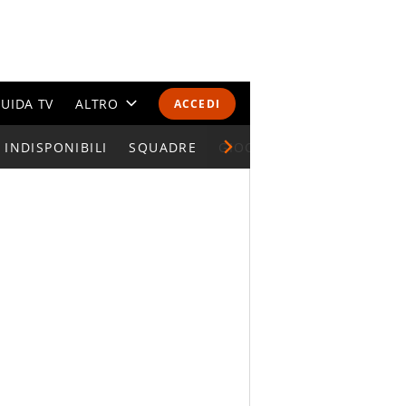
UIDA TV
ALTRO
ACCEDI
INDISPONIBILI
CALENDARI E CLASSIFICHE
SQUADRE
GIOCATORI SERIE A
ALTRI SPORT
MONDIALI 2026
OLIMPIADI
GOSSIP
LIFESTYLE