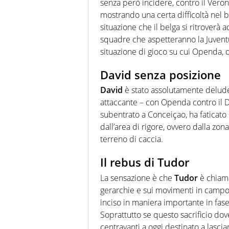
senza però incidere, contro il Veron
mostrando una certa difficoltà nel b
situazione che il belga si ritroverà 
squadre che aspetteranno la Juven
situazione di gioco su cui Openda, di 
David senza posizione
David
è stato assolutamente delud
attaccante – con Openda contro il 
subentrato a Conceiçao, ha faticato
dall’area di rigore, ovvero dalla z
terreno di caccia.
Il rebus di Tudor
La sensazione è che
Tudor
è chiama
gerarchie e sui movimenti in campo 
inciso in maniera importante in fas
Soprattutto se questo sacrificio d
centravanti a oggi destinato a lasci