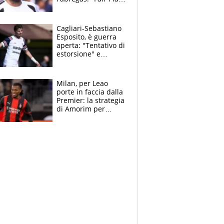
Finanziario?
Pagheremo la
multa"
Cagliari-Sebastiano
Esposito, è guerra
aperta: "Tentativo di
estorsione" e
"certificato medico
imbarazzante"
Milan, per Leao
porte in faccia dalla
Premier: la strategia
di Amorim per
recuperarlo e il
grazie ad Allegri
dopo il derby