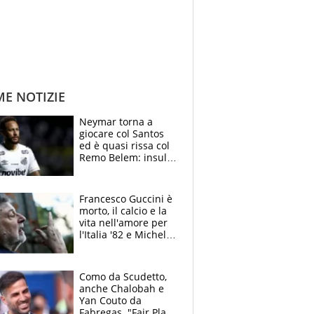
ME NOTIZIE
Neymar torna a
giocare col Santos
ed è quasi rissa col
Remo Belem: insulti
e provocazioni, tifosi
inferociti
Francesco Guccini è
morto, il calcio e la
vita nell'amore per
l'Italia '82 e Michel
Platini: tifoso
anomalo di Pistoiese
e Juventus
Como da Scudetto,
anche Chalobah e
Yan Couto da
Fabregas. "Fair Play