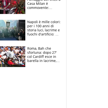
Casa Milan è
commovente:
maglie, bandiere,
sciarpe, lacrime e
bigliettini
Napoli è mille colori:
per i 100 anni di
storia luci, lacrime e
fuochi d'artificio: De
Laurentiis salta al
coro anti-Juve
Roma, Bah che
sfortuna: dopo 27'
col Cardiff esce in
barella in lacrime,
Dybala rigore da
schiaffi, i giallorossi
prendono 3 gol in
45'