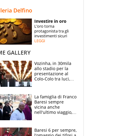
STORIE
lleria Delfino
SPECIALI
Investire in oro
L’oro torna
ESPERTI
protagonista tra gli
investimenti sicuri
LEGGI
CONTATTI
ME GALLERY
Vozinha, in 30mila
allo stadio per la
presentazione al
Colo-Colo tra luci,
spettacolo, elicotteri
e paracadutisti
La famiglia di Franco
Baresi sempre
vicina anche
nell'ultimo viaggio,
la moglie Maura, i
figli e i suoi cari
circondati
Baresi 6 per sempre,
dall'affetto dei tifosi
l'omaggio dei tifosi a