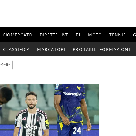
ALCIOMERCATO
DIRETTE LIVE
F1
MOTO
TENNIS
G
CLASSIFICA
MARCATORI
PROBABILI FORMAZIONI
eferite