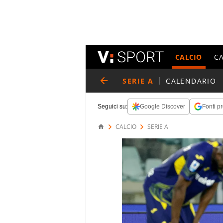
CALCIO
C
SERIE A
CALENDARIO
Seguici su:
Google Discover
Fonti pr
CALCIO
SERIE A