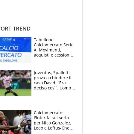
ORT TREND
Tabellone
Calciomercato Serie
A. Movimenti,
acquisti e cessioni:
estate 2026-27
Juventus, Spalletti
prova a chiudere il
caso David: “Era
deciso così”. L’ombra
di Zirkzee e la
sentenza dei tifosi
Calciomercato:
l'Inter fa sul serio
per Nico Gonzalez,
Leao e Loftus-Cheek
possono restare al