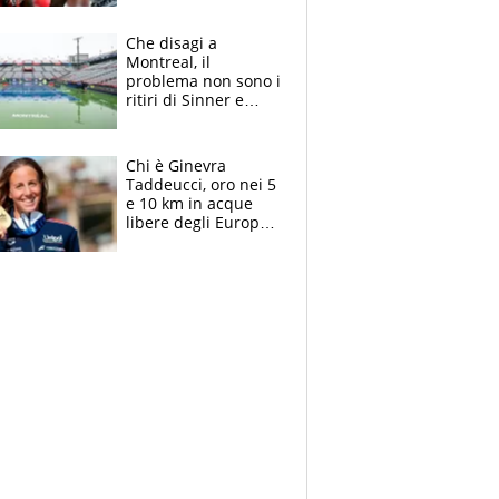
Milan, Mastantuono
verso la Fiorentina
Che disagi a
Montreal, il
problema non sono i
ritiri di Sinner e
Djokovic: Bertolucci
propone un
ultimatum ai
Chi è Ginevra
Masters 1000
Taddeucci, oro nei 5
e 10 km in acque
libere degli Europei
di Parigi 2026 che
ha dedicato la
medaglia al
fidanzato