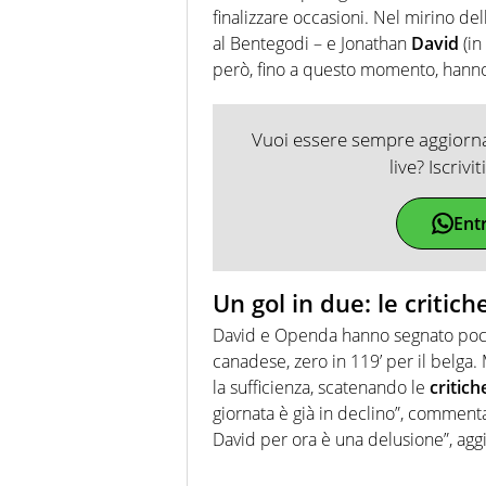
finalizzare occasioni. Nel mirino dell
al Bentegodi – e Jonathan
David
(in
però, fino a questo momento, hanno 
Vuoi essere sempre aggiornat
live? Iscrivi
Ent
Un gol in due: le critiche
David e Openda hanno segnato poco
canadese, zero in 119’ per il belga.
la sufficienza, scatenando le
critich
giornata è già in declino”, commenta
David per ora è una delusione”, ag