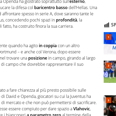
a Openda ha giostrato soprattutto sull’
esterno
,
ucare la difesa col
baricentro
basso
dell’Hellas. Una
ad affrontare spesso in serie A, dove saranno tante le
tus, concedendo pochi spazi in
profondità
, la
SP
fatto, ha costruito finora la sua carriera.
ente quando ha agito
in coppia
con un altro
Dortmund – e anche col Verona, dopo essere
 nel trovare una
posizione
in campo, girando al largo
ona di campo che dovrebbe rappresentare il suo
to a fare chiarezza al più presto possibile sulle
di David e Openda, giocatori su cui la Juventus ha
e di mercato e che non può permettersi di sacrificare.
ovesse essere compiuto per dare spazio a
Vlahovic
,
are i bianconeri
a parametro zero
al termine della