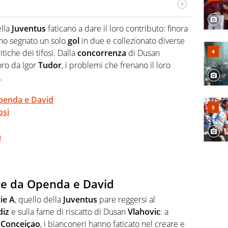
Virgilio Sport segue anche il calcio ma è con la
nze e passioni. Cura la comunicazione di HaBaWaBa, il
ella
Juventus
faticano a dare il loro contributo: finora
olo per bambini al mondo
o segnato un solo
gol
in due e collezionato diverse
tiche dei tifosi. Dalla
concorrenza
di Dusan
oro da Igor
Tudor
, i problemi che frenano il loro
.
Openda e David
osi
a
one da Openda e David
ie
A
, quello della
Juventus
pare reggersi al
diz
e sulla fame di riscatto di Dusan
Vlahovic
: a
o
Conceiçao
, i bianconeri hanno faticato nel creare e