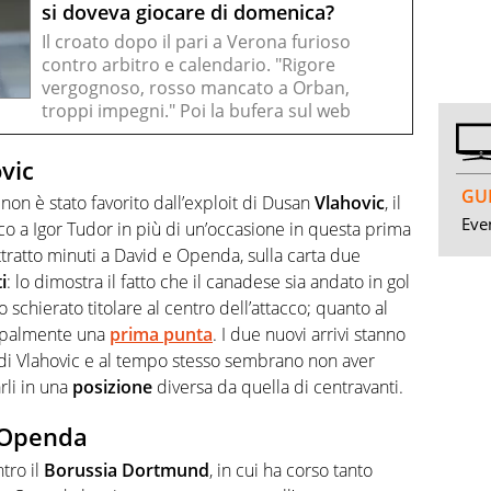
si doveva giocare di domenica?
Il croato dopo il pari a Verona furioso
contro arbitro e calendario. "Rigore
vergognoso, rosso mancato a Orban,
troppi impegni." Poi la bufera sul web
vic
GUI
non è stato favorito dall’exploit di Dusan
Vlahovic
, il
Even
oco a Igor Tudor in più di un’occasione in questa prima
tratto minuti a David e Openda, sulla carta due
i
: lo dimostra il fatto che il canadese sia andato in gol
o schierato titolare al centro dell’attacco; quanto al
ncipalmente una
prima punta
. I due nuovi arrivi stanno
di Vlahovic e al tempo stesso sembrano non aver
rli in una
posizione
diversa da quella di centravanti.
i Openda
tro il
Borussia
Dortmund
, in cui ha corso tanto