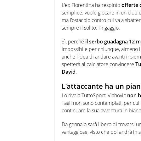
L’ex Fiorentina ha respinto
offerte 
semplice: vuole giocare in un club 
ma l’ostacolo contro cui va a sbatte
sempre il solito: l’ingaggio.
Sì, perché
il serbo guadagna 12 mi
impossibile per chiunque, almeno i
anche l’idea di andare avanti insie
spetterà al calciatore convincere
T
David
.
L’attaccante ha un pian
Lo rivela TuttoSport: Vlahovic
non h
Tagli non sono contemplati, per cui 
continuare la sua avventura in bian
Da gennaio sarà libero di trovarsi 
vantaggiose, visto che poi andrà in 