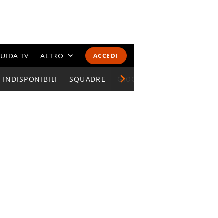
UIDA TV
ALTRO
ACCEDI
INDISPONIBILI
CALENDARI E CLASSIFICHE
SQUADRE
GIOCATORI SERIE A
ALTRI SPORT
MONDIALI 2026
OLIMPIADI
GOSSIP
LIFESTYLE