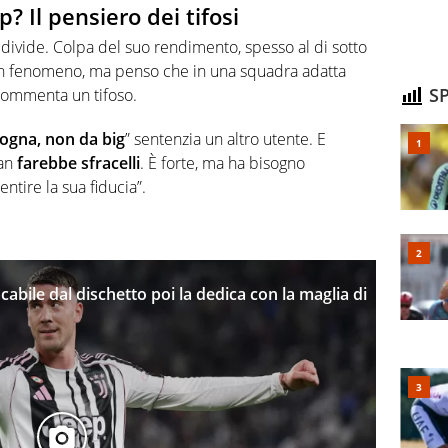
p? Il pensiero dei tifosi
 divide. Colpa del suo rendimento, spesso al di sotto
 è un fenomeno, ma penso che in una squadra adatta
SP
 commenta un tifoso.
logna, non da big
” sentenzia un altro utente. E
san
farebbe sfracelli
. È forte, ma ha bisogno
entire la sua fiducia”.
cabile dal dischetto poi la dedica con la maglia di