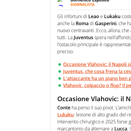
GIORNALISTA
Da vent’anni in campo e sul cam
Passione smisurata per il calcio
Gli infortuni di
Leao
e
Lukaku
cost
guai a dirgli di no
anche la
Roma
di
Gasperini
, che 
nuovo centravanti. Ecco, allora, che
tutti. La
Juventus
spera nell’affondo
l’ostacolo principale è rappresent
preciso.
Occasione Vlahovic: il Napoli 
Juventus, che cosa frena la ces
L'attaccante ha un piano ben 
Vlahovic, colpaccio o flop? Il pe
Occasione Vlahovic: il 
Conte
ha perso il suo pivot. L’amich
Lukaku
: lesione di alto grado del r
intervento chirurgico e 2025 forse gi
marcantonio da alternare a
Lucca
.