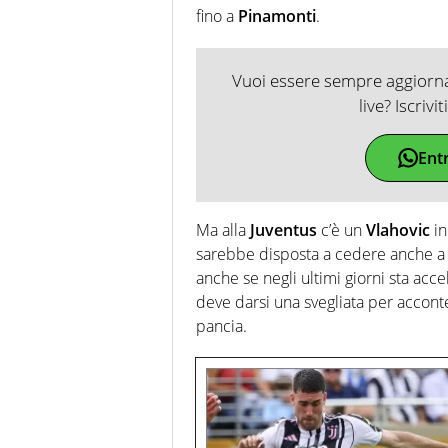
fino a
Pinamonti
.
Vuoi essere sempre aggiornat
live? Iscrivi
Ent
Ma alla
Juventus
c’è un
Vlahovic
in
sarebbe disposta a cedere anche a p
anche se negli ultimi giorni sta ac
deve darsi una svegliata per accon
pancia.