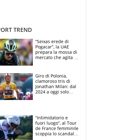
ORT TREND
“Seixas erede di
Pogacar”, la UAE
prepara la mossa di
mercato che agita la
Francia. Ciccone,
che beffa alla Vuelta
a Burgos
Giro di Polonia,
clamoroso tris di
Jonathan Milan: dal
2024 a oggi solo
Pogacar ha vinto più
di lui. Bene Romele
e Skerl
“Intimidatorio e
fuori luogo”, al Tour
de France femminile
scoppia lo scandalo:
un uomo controlla i