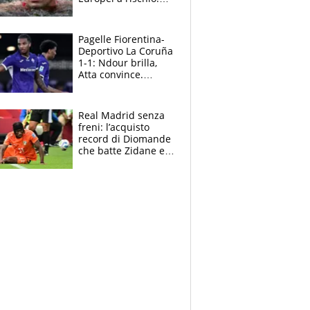
allenamenti fermi,
cosa succede
adesso
Pagelle Fiorentina-
Deportivo La Coruña
1-1: Ndour brilla,
Atta convince.
Pongracic rovina
tutto nel finale
Real Madrid senza
freni: l’acquisto
record di Diomande
che batte Zidane e
Ronaldo. Vinicius
rinnova: le cifre