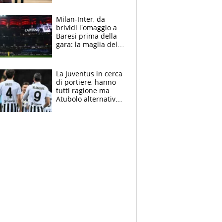
reggiseni delle
atlete
Milan-Inter, da
brividi l'omaggio a
Baresi prima della
gara: la maglia del
capitano a
centrocampo
La Juventus in cerca
di portiere, hanno
tutti ragione ma
Atubolo alternativa
a Vicario non regge
e la soluzione
rimane Milinkovic-
Savic