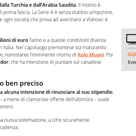
dalla Turchia e dall’Arabia Saudita
. Il motivo è
di prima fascia. La Serie A è senza dubbio un’opzione,
re ogni società che prova ad avvicinarsi a Vlahovic è
lioni di euro
l’anno e a queste condizioni diventa
n Italia. Nel capoluogo piemontese sta maturando
GUI
me, nonostante l’imminente ritorno di
Kolo Muani
. Poi
udor
, che ha intenzione di puntare sul canadese
Even
o ben preciso
a alcuna intenzione di rinunciare al suo stipendio
.
– a meno di clamorose offerte dell’ultim’ora – vuole
conero.
una nuova sistemazione, a cifre sicuramente
scadenza.