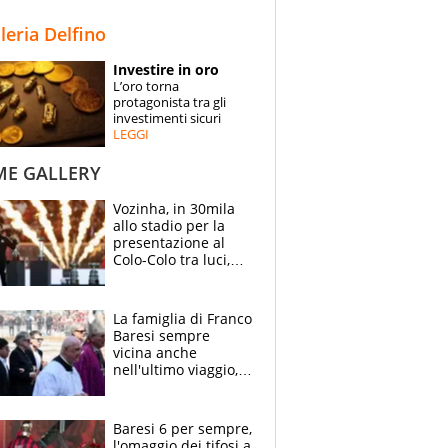
STORIE
lleria Delfino
SPECIALI
Investire in oro
L’oro torna
ESPERTI
protagonista tra gli
investimenti sicuri
LEGGI
CONTATTI
ME GALLERY
Vozinha, in 30mila
allo stadio per la
presentazione al
Colo-Colo tra luci,
spettacolo, elicotteri
e paracadutisti
La famiglia di Franco
Baresi sempre
vicina anche
nell'ultimo viaggio,
la moglie Maura, i
figli e i suoi cari
circondati
Baresi 6 per sempre,
dall'affetto dei tifosi
l'omaggio dei tifosi a