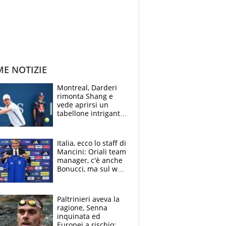
ME NOTIZIE
Montreal, Darderi
rimonta Shang e
vede aprirsi un
tabellone intrigante:
"Penso solo a
Borges, ma sono
felice del mio livello"
Italia, ecco lo staff di
Mancini: Oriali team
manager, c'è anche
Bonucci, ma sul web
infuria la polemica
Paltrinieri aveva la
ragione, Senna
inquinata ed
Europei a rischio: