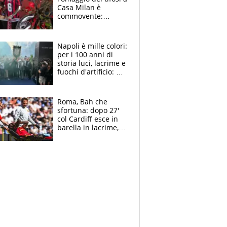
Casa Milan è
commovente:
maglie, bandiere,
sciarpe, lacrime e
bigliettini
Napoli è mille colori:
per i 100 anni di
storia luci, lacrime e
fuochi d'artificio: De
Laurentiis salta al
coro anti-Juve
Roma, Bah che
sfortuna: dopo 27'
col Cardiff esce in
barella in lacrime,
Dybala rigore da
schiaffi, i giallorossi
prendono 3 gol in
45'