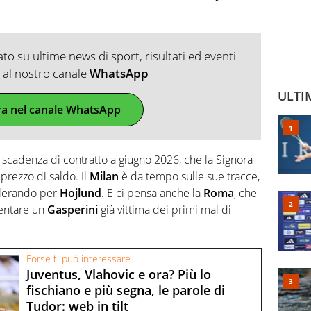
o su ultime news di sport, risultati ed eventi
ti al nostro canale
WhatsApp
ULTI
ra nel canale WhatsApp
 scadenza di contratto a giugno 2026, che la Signora
rezzo di saldo. Il
Milan
è da tempo sulle sue tracce,
celerando per
Hojlund
. E ci pensa anche la
Roma
, che
tentare un
Gasperini
già vittima dei primi mal di
Forse ti può interessare
Juventus, Vlahovic e ora? Più lo
fischiano e più segna, le parole di
Tudor: web in tilt