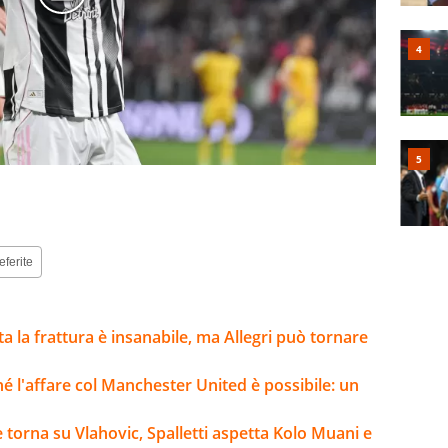
eferite
lta la frattura è insanabile, ma Allegri può tornare
ché l'affare col Manchester United è possibile: un
e torna su Vlahovic, Spalletti aspetta Kolo Muani e