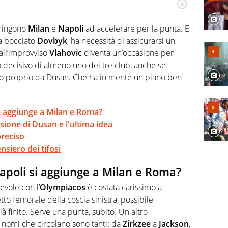
po per vivere ogni evento in tutte le sue sfaccettature.
 e per la sfera di cuoio. Il pallone è una cosa serissima,
ringono
Milan
e
Napoli
ad accelerare per la punta. E
ha bocciato
Dovbyk
, ha necessità di assicurarsi un
 all’improvviso
Vlahovic
diventa un’occasione per
 decisivo di almeno uno dei tre club, anche se
ato proprio da Dusan. Che ha in mente un piano ben
si aggiunge a Milan e Roma?
sione di Dusan e l'ultima idea
preciso
nsiero dei tifosi
Napoli si aggiunge a Milan e Roma?
evole con l’
Olympiacos
è costata carissimo a
etto femorale della coscia sinistra, possibile
à finito. Serve una punta, subito. Un altro
 I nomi che circolano sono tanti: da
Zirkzee
a
Jackson
,