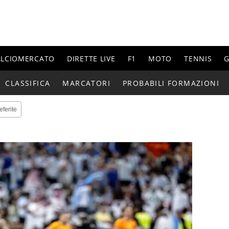
ALCIOMERCATO
DIRETTE LIVE
F1
MOTO
TENNIS
G
CLASSIFICA
MARCATORI
PROBABILI FORMAZIONI
eferite