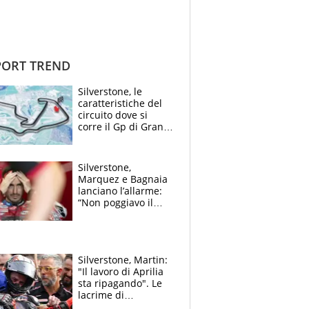
ORT TREND
Silverstone, le
caratteristiche del
circuito dove si
corre il Gp di Gran
Bretagna del
Motomondiale
Silverstone,
Marquez e Bagnaia
lanciano l’allarme:
“Non poggiavo il
ginocchio, dobbiamo
capire cosa è
successo”
Silverstone, Martin:
"Il lavoro di Aprilia
sta ripagando". Le
lacrime di
Bezzecchi: "Ho dato