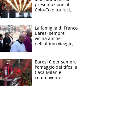
presentazione al
Colo-Colo tra luci,
spettacolo, elicotteri
e paracadutisti
La famiglia di Franco
Baresi sempre
vicina anche
nell'ultimo viaggio,
la moglie Maura, i
figli e i suoi cari
circondati
Baresi 6 per sempre,
dall'affetto dei tifosi
l'omaggio dei tifosi a
Casa Milan è
commovente:
maglie, bandiere,
sciarpe, lacrime e
bigliettini