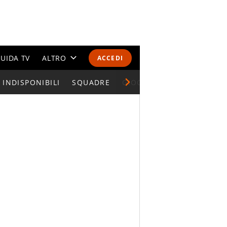
UIDA TV
ALTRO
ACCEDI
INDISPONIBILI
CALENDARI E CLASSIFICHE
SQUADRE
GIOCATORI SERIE A
ALTRI SPORT
MONDIALI 2026
OLIMPIADI
GOSSIP
LIFESTYLE