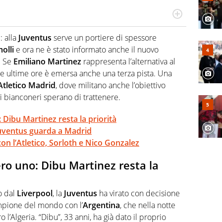
po per vivere ogni evento in tutte le sue sfaccettature.
 e per la sfera di cuoio. Il pallone è una cosa serissima,
: alla
Juventus
serve un portiere di spessore
olli
e ora ne è stato informato anche il nuovo
. Se
Emiliano Martinez
rappresenta l’alternativa al
lle ultime ore è emersa anche una terza pista. Una
Atletico Madrid
, dove militano anche l’obiettivo
i bianconeri sperano di trattenere.
 Dibu Martinez resta la priorità
a Juventus guarda a Madrid
on l’Atletico, Sorloth e Nico Gonzalez
ro uno: Dibu Martinez resta la
o dal
Liverpool
, la
Juventus
ha virato con decisione
mpione del mondo con l’
Argentina
, che nella notte
 l’Algeria. “Dibu”, 33 anni, ha già dato il proprio