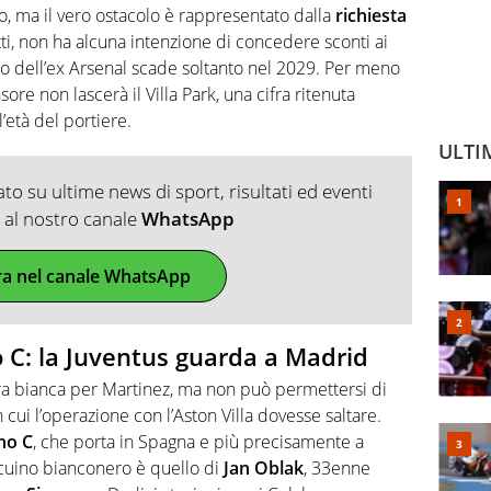
o, ma il vero ostacolo è rappresentato dalla
richiesta
fatti, non ha alcuna intenzione di concedere sconti ai
to dell’ex Arsenal scade soltanto nel 2029. Per meno
ore non lascerà il Villa Park, una cifra ritenuta
l’età del portiere.
ULTI
o su ultime news di sport, risultati ed eventi
ti al nostro canale
WhatsApp
ra nel canale WhatsApp
no C: la Juventus guarda a Madrid
ra bianca per Martinez, ma non può permettersi di
 cui l’operazione con l’Aston Villa dovesse saltare.
no C
, che porta in Spagna e più precisamente a
ccuino bianconero è quello di
Jan Oblak
, 33enne