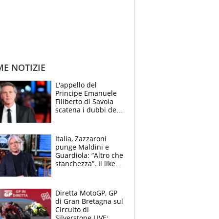
ME NOTIZIE
L'appello del
Principe Emanuele
Filiberto di Savoia
scatena i dubbi dei
tifosi: "E' una
trappola"
Italia, Zazzaroni
punge Maldini e
Guardiola: “Altro che
stanchezza”. Il like
di Mancini e le
polemiche sui social
Diretta MotoGP, GP
di Gran Bretagna sul
Circuito di
Silverstone LIVE: