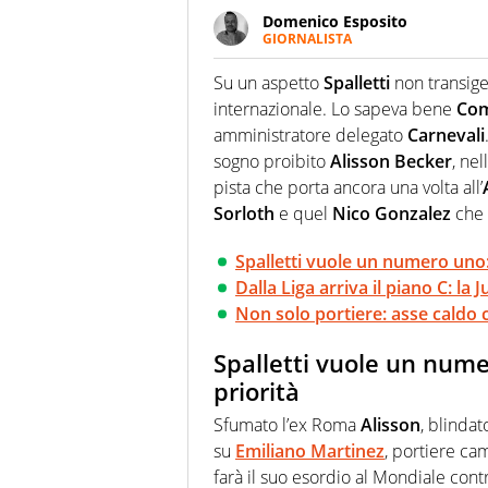
Domenico Esposito
GIORNALISTA
Da vent’anni in campo e sul cam
Passione smisurata per il calcio
Su un aspetto
Spalletti
non transige
guai a dirgli di no
internazionale. Lo sapeva bene
Com
amministratore delegato
Carnevali
sogno proibito
Alisson Becker
, ne
pista che porta ancora una volta all’
Sorloth
e quel
Nico Gonzalez
che 
Spalletti vuole un numero uno:
Dalla Liga arriva il piano C: l
Non solo portiere: asse caldo c
Spalletti vuole un nume
priorità
Sfumato l’ex Roma
Alisson
, blindat
su
Emiliano Martinez
, portiere ca
farà il suo esordio al Mondiale contro