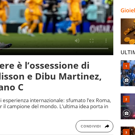
Gioie
ULTI
iere è l’ossessione di
lisson e Dibu Martinez,
iano C
 di esperienza internazionale: sfumato l’ex Roma,
er il campione del mondo. L’ultima idea porta in
CONDIVIDI