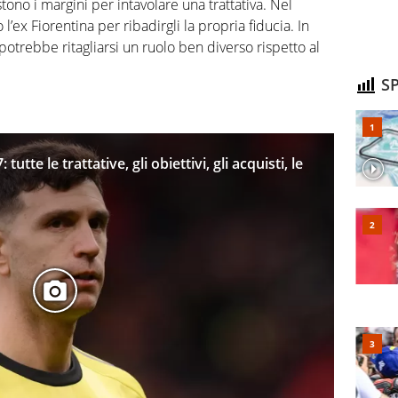
tono i margini per intavolare una trattativa. Nel
 l’ex Fiorentina per ribadirgli la propria fiducia. In
trebbe ritagliarsi un ruolo ben diverso rispetto al
SP
utte le trattative, gli obiettivi, gli acquisti, le