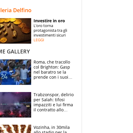
STORIE
lleria Delfino
SPECIALI
Investire in oro
L’oro torna
ESPERTI
protagonista tra gli
investimenti sicuri
LEGGI
CONTATTI
ME GALLERY
Roma, che tracollo
col Brighton: Gasp
nel baratro se la
prende con i suoi
cambiando tutti
Trabzonspor, delirio
per Salah: tifosi
impazziti e lui firma
il contratto allo
stadio
Vozinha, in 30mila
allo stadio per la