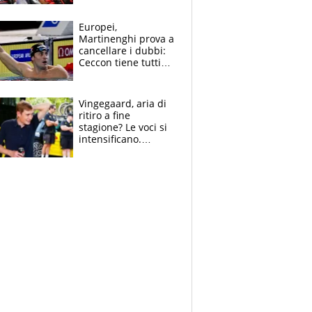
tutto, spero di finire
la gara domani"
Europei,
Martinenghi prova a
cancellare i dubbi:
Ceccon tiene tutti
col fiato sospeso.
Pellegrini punta su
Curtis
Vingegaard, aria di
ritiro a fine
stagione? Le voci si
intensificano.
Pogacar, niente
Sanremo nel 2027:
vuole la Roubaix