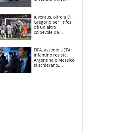
Fernandez prova a
fare il vuoto,
Bezzecchi alle spalle
Juventus, oltre a Di
Gregorio per i tifosi
c’è un altro
colpevole da
mandar via
FIFA, assedio UEFA:
Infantino resiste.
Argentina e Messico
si schierano,
CONCACAF spaccata