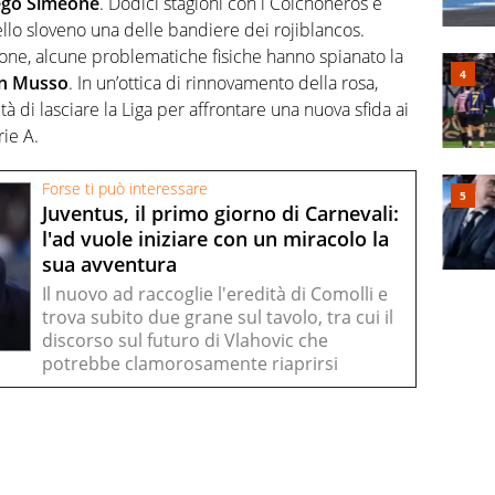
iego Simeone
. Dodici stagioni con i Colchoneros e
ello sloveno una delle bandiere dei rojiblancos.
agione, alcune problematiche fisiche hanno spianato la
n Musso
. In un’ottica di rinnovamento della rosa,
à di lasciare la Liga per affrontare una nuova sfida ai
rie A.
Forse ti può interessare
Juventus, il primo giorno di Carnevali:
l'ad vuole iniziare con un miracolo la
sua avventura
Il nuovo ad raccoglie l'eredità di Comolli e
trova subito due grane sul tavolo, tra cui il
discorso sul futuro di Vlahovic che
potrebbe clamorosamente riaprirsi