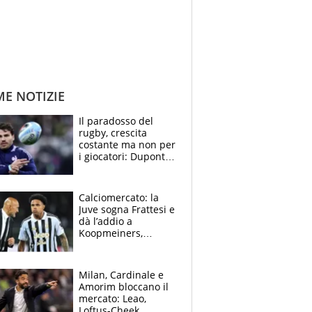
ME NOTIZIE
Il paradosso del
rugby, crescita
costante ma non per
i giocatori: Dupont
(il più pagato al
mondo) guadagna
solo 1,4 milioni
Calciomercato: la
all'anno
Juve sogna Frattesi e
dà l’addio a
Koopmeiners,
Romero si allontana
dall’Inter, Fiorentina
scatenata
Milan, Cardinale e
Amorim bloccano il
mercato: Leao,
Loftus-Cheek,