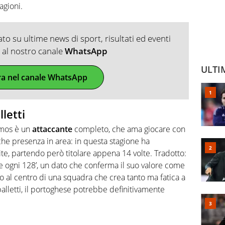
agioni.
o su ultime news di sport, risultati ed eventi
ti al nostro canale
WhatsApp
ULTI
ra nel canale WhatsApp
letti
amos è un
attaccante
completo, che ama giocare con
he presenza in area: in questa stagione ha
ite, partendo però titolare appena 14 volte. Tradotto:
e ogni 128’, un dato che conferma il suo valore come
o al centro di una squadra che crea tanto ma fatica a
palletti, il portoghese potrebbe definitivamente