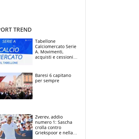
ORT TREND
Tabellone
Calciomercato Serie
A. Movimenti,
acquisti e cessioni:
estate 2026-27
Baresi 6 capitano
per sempre
Zverev, addio
numero 1: Sascha
crolla contro
Griekspoor e nella
sfida a due con