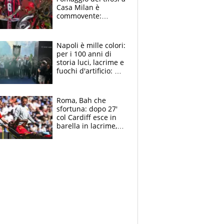
Casa Milan è
commovente:
maglie, bandiere,
sciarpe, lacrime e
bigliettini
Napoli è mille colori:
per i 100 anni di
storia luci, lacrime e
fuochi d'artificio: De
Laurentiis salta al
coro anti-Juve
Roma, Bah che
sfortuna: dopo 27'
col Cardiff esce in
barella in lacrime,
Dybala rigore da
schiaffi, i giallorossi
prendono 3 gol in
45'