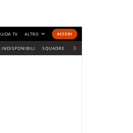
UIDA TV
ALTRO
ACCEDI
INDISPONIBILI
CALENDARI E CLASSIFICHE
SQUADRE
GIOCATORI SERIE A
ALTRI SPORT
MONDIALI 2026
OLIMPIADI
GOSSIP
LIFESTYLE