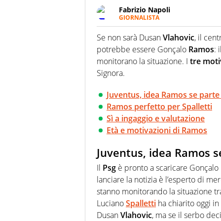
Fabrizio Napoli
GIORNALISTA
Giornalista professionista, per 
pallanuoto che esalta compete
Se non sarà Dusan
Vlahovic
, il cen
più grande festival di waterp
potrebbe essere Gonçalo
Ramos
: 
monitorano la situazione. I
tre moti
Signora.
Juventus, idea Ramos se parte
Ramos perfetto per Spalletti
Sì a ingaggio e valutazione
Età e motivazioni di Ramos
Juventus, idea Ramos s
Il
Psg
è pronto a scaricare Gonçalo
lanciare la notizia è l’esperto di m
stanno monitorando la situazione tra 
Luciano
Spalletti
ha chiarito oggi i
Dusan
Vlahovic
, ma se il serbo dec