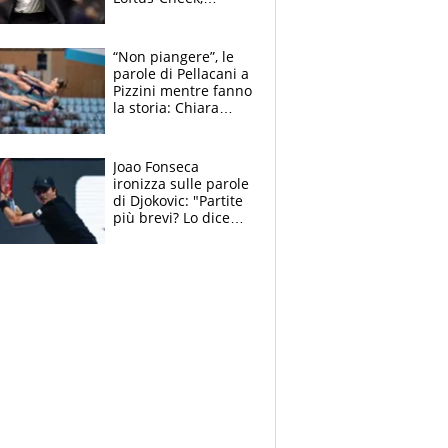
Estupinian e
Gimenez in bilico,
Soulè e Osorio nel
“Non piangere”, le
mirino
parole di Pellacani a
Pizzini mentre fanno
la storia: Chiara
batte anche il
record di Ceccon
Joao Fonseca
ironizza sulle parole
di Djokovic: "Partite
più brevi? Lo dice
solo perché sta
invecchiando..."