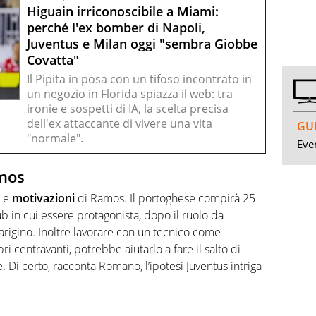
Higuain irriconoscibile a Miami:
perché l'ex bomber di Napoli,
Juventus e Milan oggi "sembra Giobbe
Covatta"
Il Pipita in posa con un tifoso incontrato in
un negozio in Florida spiazza il web: tra
ironie e sospetti di IA, la scelta precisa
dell'ex attaccante di vivere una vita
GUI
"normale".
Even
amos
e
motivazioni
di Ramos. Il portoghese compirà 25
ub in cui essere protagonista, dopo il ruolo da
arigino. Inoltre lavorare con un tecnico come
pri centravanti, potrebbe aiutarlo a fare il salto di
e. Di certo, racconta Romano, l’ipotesi Juventus intriga