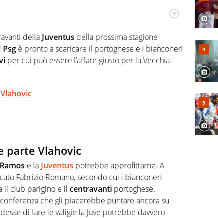
Virgilio Sport segue anche il calcio ma è con la
nze e passioni. Cura la comunicazione di HaBaWaBa, il
travanti della
Juventus
della prossima stagione
olo per bambini al mondo
il
Psg
è pronto a scaricare il portoghese e i bianconeri
vi
per cui può essere l’affare giusto per la Vecchia
 Vlahovic
e parte Vlahovic
Ramos
e la
Juventus
potrebbe approfittarne. A
ercato Fabrizio Romano, secondo cui i bianconeri
il club parigino e il
centravanti
portoghese.
n conferenza che gli piacerebbe puntare ancora su
idesse di fare le valigie la Juve potrebbe davvero