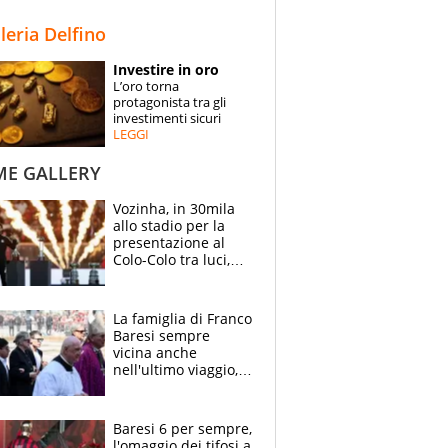
STORIE
lleria Delfino
SPECIALI
Investire in oro
L’oro torna
ESPERTI
protagonista tra gli
investimenti sicuri
LEGGI
CONTATTI
ME GALLERY
Vozinha, in 30mila
allo stadio per la
presentazione al
Colo-Colo tra luci,
spettacolo, elicotteri
e paracadutisti
La famiglia di Franco
Baresi sempre
vicina anche
nell'ultimo viaggio,
la moglie Maura, i
figli e i suoi cari
circondati
Baresi 6 per sempre,
dall'affetto dei tifosi
l'omaggio dei tifosi a