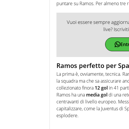
puntare su Ramos. Per almeno tre r
Vuoi essere sempre aggiornat
live? Iscrivi
Ent
Ramos perfetto per Spal
La prima è, ovviamente, tecnica. R
la squadra ma che sa assicurare anc
collezionato finora
12
gol
in 41 part
Ramos ha una
media
gol
di una ret
centravanti di livello europeo. Mess
capitalizzare, come la Juventus di S
esplodere.