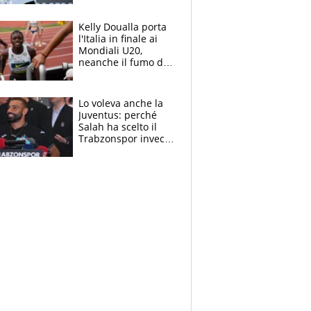
Sinner si conferma
terzo. Quanti malori
Kelly Doualla porta
a Montreal
l'Italia in finale ai
Mondiali U20,
neanche il fumo di
un incendio la frena
sui 100 metri
Lo voleva anche la
Juventus: perché
Salah ha scelto il
Trabzonspor invece
di un top club