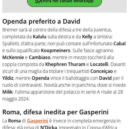
Entra nel canale WhatsApp
Openda preferito a David
Bremer sarà al centro della difesa a tre della Juventus,
completata da
Kalulu
sulla destra e da
Kelly
a sinistra:
Spalletti, d’altra parte, non può contare sull’infortunato
Cabal
e sullo squalificato
Koopmeiners
. Sulle fasce agiranno
McKennie
e
Cambiaso
, mentre in mezzo toccherà alla
coppia composta da
Khephren
Thuram
e
Locatelli
. Davanti
sicuri di una maglia da titolare i trequartisti
Conceiçao
e
Yildiz
, mentre
Openda
vince il ballottaggio con
David
per il
ruolo di centravanti. Novità anche in panchina, dove si rivede
Milik
: l’ultima apparizione del polacco in serie A risale al 28
maggio 2024.
Roma, difesa inedita per Gasperini
La
Roma
di
Gasperini
è invece in completa emergenza in
difesa: già priva di
N’Dicka
, impegnato in Coppa d’Africa