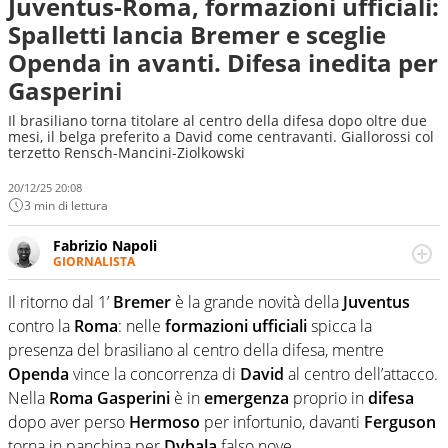
Juventus-Roma, formazioni ufficiali:
Spalletti lancia Bremer e sceglie
Openda in avanti. Difesa inedita per
Gasperini
Il brasiliano torna titolare al centro della difesa dopo oltre due
mesi, il belga preferito a David come centravanti. Giallorossi col
terzetto Rensch-Mancini-Ziolkowski
20/12/25 20:08
3 min di lettura
Fabrizio Napoli
GIORNALISTA
Giornalista professionista, per Virgilio Sport segue anche
il calcio ma è con la pallanuoto che esalta competenze e
Il ritorno dal 1’
Bremer
è la grande novità della
Juventus
passioni. Cura la comunicazione di HaBaWaBa, il più
contro la
Roma
: nelle
formazioni
ufficiali
spicca la
grande festival di waterpolo per bambini al mondo
presenza del brasiliano al centro della difesa, mentre
Openda
vince la concorrenza di
David
al centro dell’attacco.
Nella
Roma
Gasperini
è in
emergenza
proprio in
difesa
dopo aver perso
Hermoso
per infortunio, davanti
Ferguson
torna in panchina per
Dybala
falso nove.