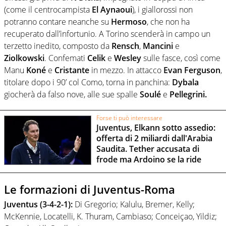
(come il centrocampista
El
Aynaoui
), i giallorossi non
potranno contare neanche su
Hermoso
, che non ha
recuperato dall’infortunio. A Torino scenderà in campo un
terzetto inedito, composto da
Rensch
,
Mancini
e
Ziolkowski
. Confemati
Celik
e
Wesley
sulle fasce, così come
Manu
Koné
e
Cristante
in mezzo. In attacco
Evan
Ferguson
,
titolare dopo i 90’ col Como, torna in panchina:
Dybala
giocherà da falso nove, alle sue spalle
Soulé
e
Pellegrini.
Forse ti può interessare
Juventus, Elkann sotto assedio:
offerta di 2 miliardi dall'Arabia
Saudita. Tether accusata di
frode ma Ardoino se la ride
Le formazioni di Juventus-Roma
Juventus (3-4-2-1):
Di Gregorio; Kalulu, Bremer, Kelly;
McKennie, Locatelli, K. Thuram, Cambiaso; Conceiçao, Yildiz;