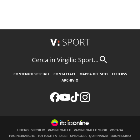
Cerca in Virgilio Sport...
CONTENUTI SPECIALI
CONTATTACI
MAPPA DEL SITO
FEED RSS
ARCHIVIO
LIBERO
VIRGILIO
PAGINEGIALLE
PAGINEGIALLE SHOP
PGCASA
PAGINEBIANCHE
TUTTOCITTÀ
DILEI
SIVIAGGIA
QUIFINANZA
BUONISSIMO