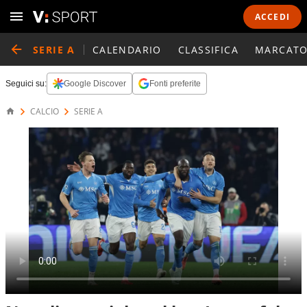
ACCEDI
SERIE A
CALENDARIO
CLASSIFICA
MARCATO
Seguici su:
Google Discover
Fonti preferite
CALCIO
SERIE A