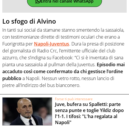
Entra nel canale WhatsApp
Lo sfogo di Alvino
In tanti sui social da stamane stanno smentendo la sassaiola,
con testimonianze dirette di testimoni oculari che erano a
Fuorigrotta per
Napoli-Juventus
. Dura la presa di posizione
del giornalista di Radio Crc, l’emittente ufficiale del club
azzurro, che s’indigna su Facebook: “Ci si è inventata di sana
pianta una sassaiola al pullman della Juventus.
Episodio mai
accaduto così come confermato da chi gestisce l’ordine
pubblico
a Napoli. Nessun vetro rotto, nessun lancio di
pietre all’indirizzo del bus bianconero.
Forse ti può interessare
Juve, bufera su Spalletti: parte
senza punte e toglie Yildiz dopo
l'1-1. I tifosi: "L'ha regalata al
Napoli"