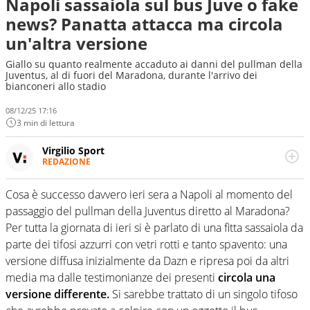
Napoli sassaiola sul bus Juve o fake
news? Panatta attacca ma circola
un'altra versione
Giallo su quanto realmente accaduto ai danni del pullman della
Juventus, al di fuori del Maradona, durante l'arrivo dei
bianconeri allo stadio
08/12/25 17:16
3 min di lettura
Virgilio Sport
REDAZIONE
Da oltre 20 anni informa in modo obiettivo e
appassionato su tutto il mondo dello sport. Calcio,
Cosa è successo davvero ieri sera a Napoli al momento del
calciomercato, F1, Motomondiale ma anche tennis,
passaggio del pullman della Juventus diretto al Maradona?
volley, basket: su Virgilio Sport i tifosi e gli appassionati
sanno che troveranno sempre copertura completa e
Per tutta la giornata di ieri si è parlato di una fitta sassaiola da
zero faziosità. La squadra di Virgilio Sport è formata da
parte dei tifosi azzurri con vetri rotti e tanto spavento: una
giornalisti ed esperti di sport abili sia nel gioco di
versione diffusa inizialmente da Dazn e ripresa poi da altri
rimessa quando intercettano le notizie e le rilanciano
media ma dalle testimonianze dei presenti
circola una
verso la rete, sia nella costruzione dal basso quando
creano contenuti 100% originali ed esclusivi.
versione differente.
Si sarebbe trattato di un singolo tifoso