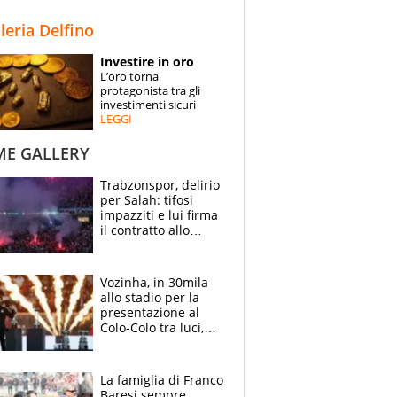
STORIE
lleria Delfino
SPECIALI
Investire in oro
L’oro torna
ESPERTI
protagonista tra gli
investimenti sicuri
LEGGI
CONTATTI
ME GALLERY
Trabzonspor, delirio
per Salah: tifosi
impazziti e lui firma
il contratto allo
stadio
Vozinha, in 30mila
allo stadio per la
presentazione al
Colo-Colo tra luci,
spettacolo, elicotteri
e paracadutisti
La famiglia di Franco
Baresi sempre