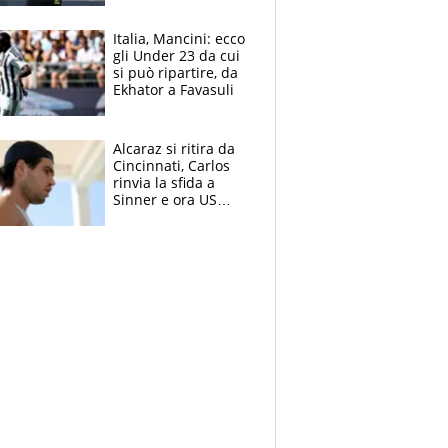
nero per gli arbitri
Italia, Mancini: ecco
gli Under 23 da cui
si può ripartire, da
Ekhator a Favasuli
Alcaraz si ritira da
Cincinnati, Carlos
rinvia la sfida a
Sinner e ora US
Open di nuovo a
rischio