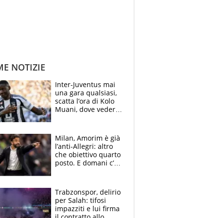
ME NOTIZIE
Inter-Juventus mai
una gara qualsiasi,
scatta l’ora di Kolo
Muani, dove vederla
in tv e le formazioni
Milan, Amorim è già
l’anti-Allegri: altro
che obiettivo quarto
posto. E domani c’è
il Chelsea, dove
vederla in tv
Trabzonspor, delirio
per Salah: tifosi
impazziti e lui firma
il contratto allo