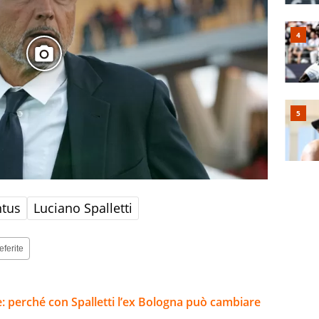
ntus
Luciano Spalletti
eferite
e: perché con Spalletti l’ex Bologna può cambiare