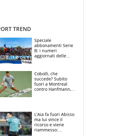
ORT TREND
Speciale
abbonamenti Serie
B: i numeri
aggiornati delle
venti squadre
cadette
Cobolli, che
succede? Subito
fuori a Montreal
contro Hanfmann,
per Flavio è tutta
colpa della tosse
L'Aia fa fuori Abisso
ma lui vince il
ricorso e viene
riammesso:
continua momento