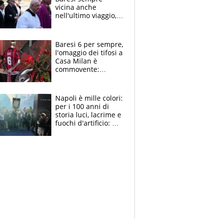
vicina anche
nell'ultimo viaggio,
la moglie Maura, i
figli e i suoi cari
circondati
Baresi 6 per sempre,
dall'affetto dei tifosi
l'omaggio dei tifosi a
Casa Milan è
commovente:
maglie, bandiere,
sciarpe, lacrime e
bigliettini
Napoli è mille colori:
per i 100 anni di
storia luci, lacrime e
fuochi d'artificio: De
Laurentiis salta al
coro anti-Juve