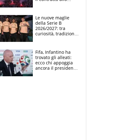
stadio
Le nuove maglie
della Serie B
2026/2027: tra
curiosità, tradizione
e innovazione
Fifa, Infantino ha
trovato gli alleati:
ecco chi appoggia
ancora il presidente
che spera di essere
rieletto