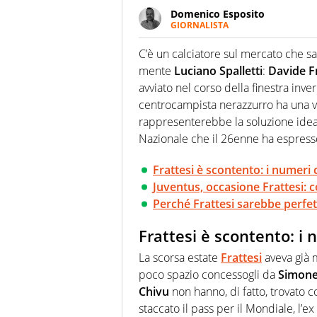
Domenico Esposito
GIORNALISTA
Da vent’anni in campo e sul cam
Passione smisurata per il calcio
C’è un calciatore sul mercato che s
guai a dirgli di no
mente
Luciano Spalletti
:
Davide Fr
avviato nel corso della finestra inve
centrocampista nerazzurro ha una vo
rappresenterebbe la soluzione ideale
Nazionale che il 26enne ha espresso
Frattesi è scontento: i numeri c
Juventus, occasione Frattesi:
Perché Frattesi sarebbe perfett
Frattesi è scontento: i 
La scorsa estate
Frattesi
aveva già m
poco spazio concessogli da
Simone
Chivu
non hanno, di fatto, trovato co
staccato il pass per il Mondiale, l’