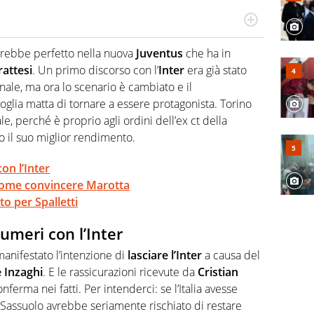
po per vivere ogni evento in tutte le sue sfaccettature.
 e per la sfera di cuoio. Il pallone è una cosa serissima,
arebbe perfetto nella nuova
Juventus
che ha in
attesi
. Un primo discorso con l’
Inter
era già stato
rnale, ma ora lo scenario è cambiato e il
glia matta di tornare a essere protagonista. Torino
, perché è proprio agli ordini dell’ex ct della
 il suo miglior rendimento.
on l’Inter
 come convincere Marotta
o per Spalletti
numeri con l’Inter
anifestato l’intenzione di
lasciare l’Inter
a causa del
 Inzaghi
. E le rassicurazioni ricevute da
Cristian
nferma nei fatti. Per intenderci: se l’Italia avesse
ex Sassuolo avrebbe seriamente rischiato di restare