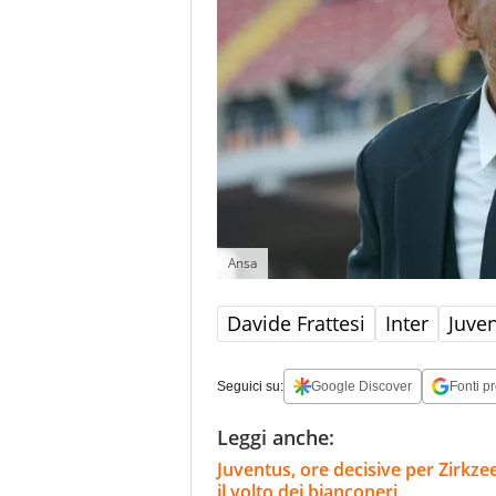
Ansa
Davide Frattesi
Inter
Juve
Seguici su:
Google Discover
Fonti pr
Leggi anche:
Juventus, ore decisive per Zirkze
il volto dei bianconeri