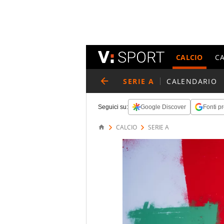
CALCIO
C
SERIE A
CALENDARIO
Seguici su:
Google Discover
Fonti pr
CALCIO
SERIE A