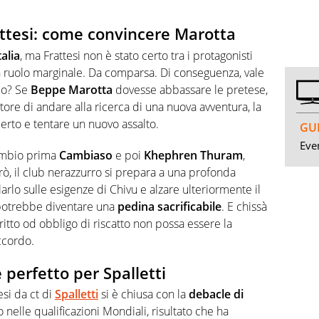
attesi: come convincere Marotta
alia
, ma Frattesi non è stato certo tra i protagonisti
to un ruolo marginale. Da comparsa. Di conseguenza, vale
aio? Se
Beppe Marotta
dovesse abbassare le pretese,
tore di andare alla ricerca di una nuova avventura, la
erto e tentare un nuovo assalto.
GUI
Even
cambio prima
Cambiaso
e poi
Khephren Thuram
,
erò, il club nerazzurro si prepara a una profonda
arlo sulle esigenze di Chivu e alzare ulteriormente il
, potrebbe diventare una
pedina sacrificabile
. E chissà
ritto od obbligo di riscatto non possa essere la
ccordo.
 perfetto per Spalletti
esi da ct di
Spalletti
si è chiusa con la
debacle di
o nelle qualificazioni Mondiali, risultato che ha