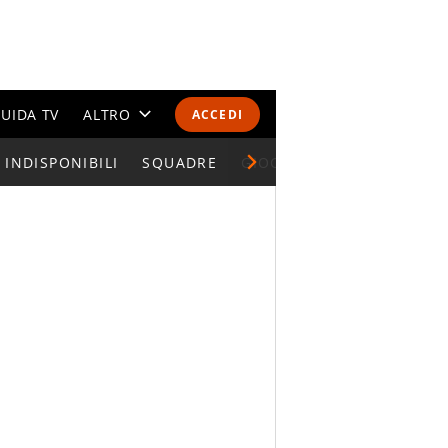
UIDA TV
ALTRO
ACCEDI
INDISPONIBILI
CALENDARI E CLASSIFICHE
SQUADRE
GIOCATORI SERIE A
ALTRI SPORT
MONDIALI 2026
OLIMPIADI
GOSSIP
LIFESTYLE