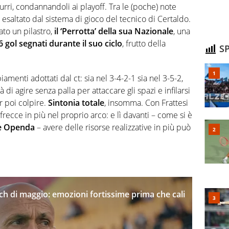
i, condannandoli ai playoff. Tra le (poche) note
i, esaltato dal sistema di gioco del tecnico di Certaldo.
lato un pilastro,
il ‘Perrotta’ della sua Nazionale
, una
6 gol segnati durante il suo ciclo
, frutto della
SP
.
amenti adottati dal ct: sia nel 3-4-2-1 sia nel 3-5-2,
 di agire senza palla per attaccare gli spazi e infilarsi
er poi colpire.
Sintonia totale
, insomma. Con Frattesi
frecce in più nel proprio arco: e lì davanti – come si è
e Openda
– avere delle risorse realizzative in più può
tch di maggio: emozioni fortissime prima che cali