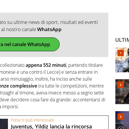
o su ultime news di sport, risultati ed eventi
ti al nostro canale
WhatsApp
ULTI
ra nel canale WhatsApp
 collezionato
appena 552 minuti
, partendo titolare
emonese e una contro il Lecce) e senza entrare in
arso minutaggio, inoltre, ha inciso anche sulle
senze complessive
tra tutte le competizioni, mentre
 Inzaghi al timone, aveva invece messo a segno sette
o deve decidere cosa fare da grande: accontentarsi di
a imporsi.
Forse ti può interessare
Juventus, Yildiz lancia la rincorsa