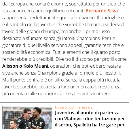
dall’Europa che conta è enorme, soprattutto per un club che
sta ancora cercando equilibrio nei conti.
Bernardo Silva
rappresenta perfettamente questa situazione. Il portoghese
è il simbolo della Juventus che vorrebbe tornare a sedersi al
tavolo delle grandi d’Europa, ma anche il primo lusso
destinato a sfumare senza gli introiti Champions. Per un
giocatore di quel livello servono appeal, garanzie tecniche e
sostenibilità economica. Tutti elementi che il quarto posto
renderebbe più credibili. Diverso il discorso per profili come
Alisson o Kolo Muani
, operazioni che potrebbero restare
vive anche senza Champions grazie a formule più flessibili.
Ma il punto centrale è un altro: senza la coppa più ricca, la
Juventus sarebbe costretta a fare un mercato di resistenza,
più orientato alle opportunità che alle ambizioni vere.
Forse ti può interessare
Juventus al punto di partenza
con Vlahovic: due tentazioni per
il serbo, Spalletti ha tre gare per