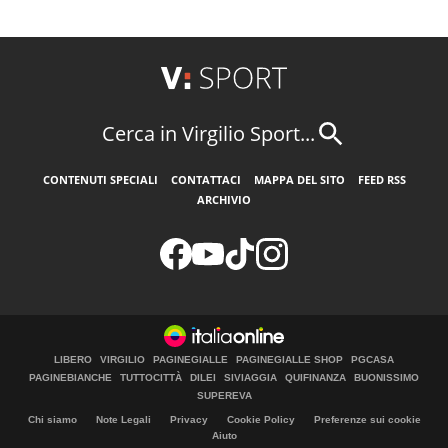
Cerca in Virgilio Sport...
CONTENUTI SPECIALI
CONTATTACI
MAPPA DEL SITO
FEED RSS
ARCHIVIO
LIBERO
VIRGILIO
PAGINEGIALLE
PAGINEGIALLE SHOP
PGCASA
PAGINEBIANCHE
TUTTOCITTÀ
DILEI
SIVIAGGIA
QUIFINANZA
BUONISSIMO
SUPEREVA
Chi siamo
Note Legali
Privacy
Cookie Policy
Preferenze sui cookie
Aiuto