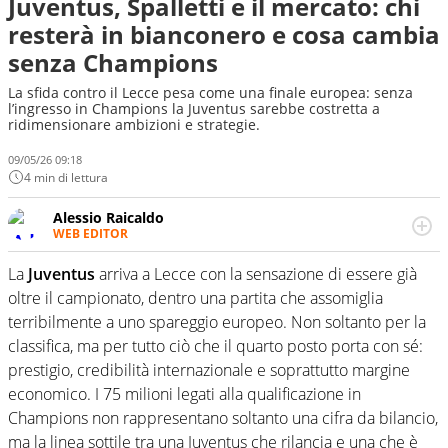
Juventus, Spalletti e il mercato: chi
resterà in bianconero e cosa cambia
senza Champions
La sfida contro il Lecce pesa come una finale europea: senza
l’ingresso in Champions la Juventus sarebbe costretta a
ridimensionare ambizioni e strategie.
09/05/26 09:18
4 min di lettura
Alessio Raicaldo
WEB EDITOR
Un figlio che si chiama Diego e la tesi di laurea sugli stadi
di proprietà in Italia. Il calcio quale filo conduttore
La
Juventus
arriva a Lecce con la sensazione di essere già
irrinunciabile tra passione e professione. Per Virgilio
oltre il campionato, dentro una partita che assomiglia
Sport indaga, approfondisce e scandaglia l'universo
terribilmente a uno spareggio europeo. Non soltanto per la
mondo dello sport per antonomasia
classifica, ma per tutto ciò che il quarto posto porta con sé:
prestigio, credibilità internazionale e soprattutto margine
economico. I 75 milioni legati alla qualificazione in
Champions non rappresentano soltanto una cifra da bilancio,
ma la linea sottile tra una Juventus che rilancia e una che è