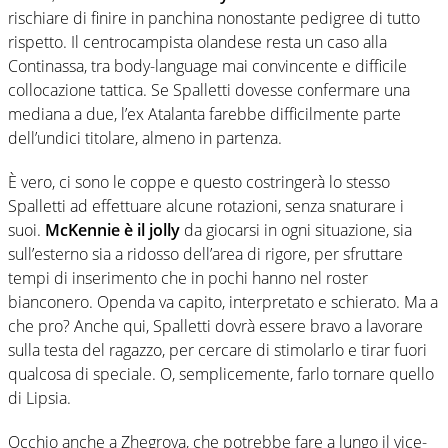
rischiare di finire in panchina nonostante pedigree di tutto
rispetto. Il centrocampista olandese resta un caso alla
Continassa, tra body-language mai convincente e difficile
collocazione tattica. Se Spalletti dovesse confermare una
mediana a due, l’ex Atalanta farebbe difficilmente parte
dell’undici titolare, almeno in partenza.
È vero, ci sono le coppe e questo costringerà lo stesso
Spalletti ad effettuare alcune rotazioni, senza snaturare i
suoi.
McKennie è il jolly
da giocarsi in ogni situazione, sia
sull’esterno sia a ridosso dell’area di rigore, per sfruttare
tempi di inserimento che in pochi hanno nel roster
bianconero. Openda va capito, interpretato e schierato. Ma a
che pro? Anche qui, Spalletti dovrà essere bravo a lavorare
sulla testa del ragazzo, per cercare di stimolarlo e tirar fuori
qualcosa di speciale. O, semplicemente, farlo tornare quello
di Lipsia.
Occhio anche a Zhegrova, che potrebbe fare a lungo il vice-