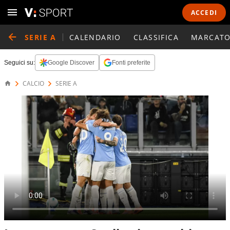
ACCEDI
SERIE A
CALENDARIO
CLASSIFICA
MARCATO
Seguici su:
Google Discover
Fonti preferite
CALCIO
SERIE A