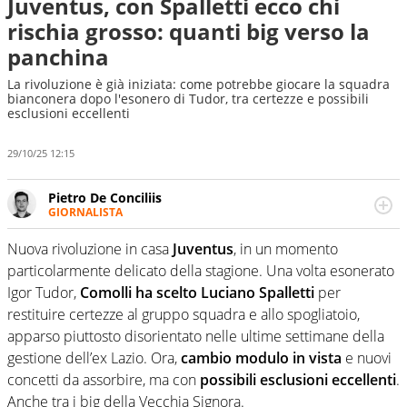
Juventus, con Spalletti ecco chi
rischia grosso: quanti big verso la
panchina
La rivoluzione è già iniziata: come potrebbe giocare la squadra
bianconera dopo l'esonero di Tudor, tra certezze e possibili
esclusioni eccellenti
29/10/25 12:15
Pietro De Conciliis
GIORNALISTA
Giornalista pubblicista e speaker radiofonico, per Virgilio
Sport si occupa di calcio con uno sguardo attento e
Nuova rivoluzione in casa
Juventus
, in un momento
competente sui campionati di Serie B e Serie C
particolarmente delicato della stagione. Una volta esonerato
Igor Tudor,
Comolli ha scelto Luciano Spalletti
per
restituire certezze al gruppo squadra e allo spogliatoio,
apparso piuttosto disorientato nelle ultime settimane della
gestione dell’ex Lazio. Ora,
cambio modulo in vista
e nuovi
concetti da assorbire, ma con
possibili esclusioni eccellenti
.
Anche tra i big della Vecchia Signora.