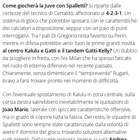
Come giocherà la Juve con Spalletti?
Si riparte dalle
certezze del tecnico di Certaldo, affezionato al
4-2-3-1
. Un
sistema di gioco che potrebbe sposarsi con le caratteristiche
dei calciatori a disposizione, seppur con un paio di punti
interrogativi. Tra i pali Di Gregorio resta favorito su Perin,
mentre in difesa potrebbe venir fuori le prime grandi novità:
al centro Kalulu e Gatti o il tandem Gatti-Kelly?
Un dubbio
da sciogliere in fretta, con l’ex Milan che ha spesso faticato
nel ruolo di esterno difensivo nel recente passato.
Chiaramente, senza dimenticare il “sempreverde” Rugani,
bravo a farsi trovare pronto nei momenti di difficoltà.
Con l’eventuale spostamento di Kalulu in zona centrale, sulla
corsia destra salirebbero inevitabilmente le quotazioni di
Joao Mario
, laterale con spiccate caratteristiche offensive,
ma in grado di coprire tutta la fascia. Del resto, le squadre di
Spalletti sono sempre state caratterizzate dalla volontà di
avere il dominio del gioco, trovando soluzioni alternative
sugli esterni. Dalla parte opposta, invece, ci sarà
Andrea