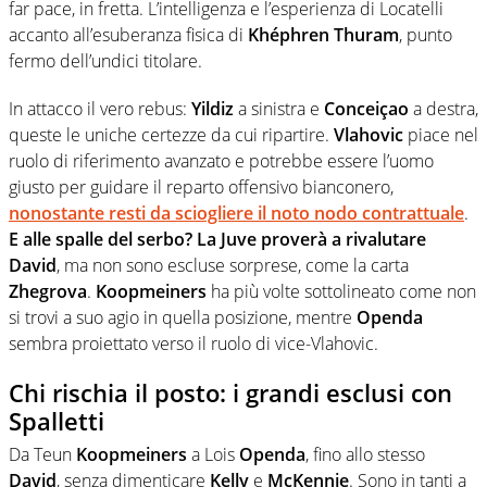
far pace, in fretta. L’intelligenza e l’esperienza di Locatelli
accanto all’esuberanza fisica di
Khéphren Thuram
, punto
fermo dell’undici titolare.
In attacco il vero rebus:
Yildiz
a sinistra e
Conceiçao
a destra,
queste le uniche certezze da cui ripartire.
Vlahovic
piace nel
ruolo di riferimento avanzato e potrebbe essere l’uomo
giusto per guidare il reparto offensivo bianconero,
nonostante resti da sciogliere il noto nodo contrattuale
.
E alle spalle del serbo? La Juve proverà a rivalutare
David
, ma non sono escluse sorprese, come la carta
Zhegrova
.
Koopmeiners
ha più volte sottolineato come non
si trovi a suo agio in quella posizione, mentre
Openda
sembra proiettato verso il ruolo di vice-Vlahovic.
Chi rischia il posto: i grandi esclusi con
Spalletti
Da Teun
Koopmeiners
a Lois
Openda
, fino allo stesso
David
, senza dimenticare
Kelly
e
McKennie
. Sono in tanti a