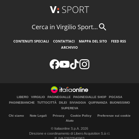
Cerca in Virgilio Sport...
CONTENUTI SPECIALI
CONTATTACI
MAPPA DEL SITO
FEED RSS
ARCHIVIO
LIBERO
VIRGILIO
PAGINEGIALLE
PAGINEGIALLE SHOP
PGCASA
PAGINEBIANCHE
TUTTOCITTÀ
DILEI
SIVIAGGIA
QUIFINANZA
BUONISSIMO
SUPEREVA
Chi siamo
Note Legali
Privacy
Cookie Policy
Preferenze sui cookie
Aiuto
© Italiaonline S.p.A. 2026
Direzione e coordinamento di Libero Acquisition S.á r.l.
P. IVA 03970540963