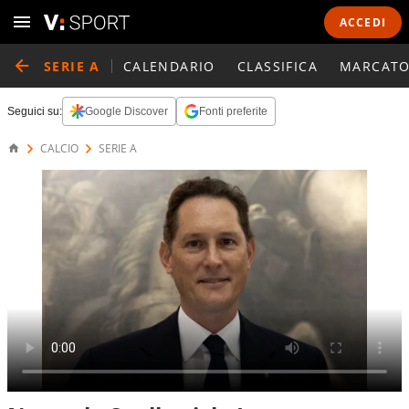
ACCEDI
SERIE A
CALENDARIO
CLASSIFICA
MARCATO
Seguici su:
Google Discover
Fonti preferite
CALCIO
SERIE A