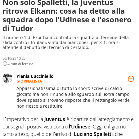
Non solo Spalletti, la Juventus
ritrova Elkann: cosa ha detto alla
squadra dopo l'Udinese e l'esonero
di Tudor
Il numero 1 di Exor ha incontrato la squadra al termine della
sfida contro i friulani, vinta dai bianconeri per 3-1: ora si
attende il debutto del tecnico di Certaldo.
30/10/25 13:23
4 min di lettura
Ylenia Cucciniello
GIORNALISTA
Appassionatissima di tutto lo sport: scrive di calcio
giocato ma non rinuncia allo sguardo sull'extra campo,
dove spesso si trovano risposte che il rettangolo verde
non riesce a restituire
L’imperativo per la
Juventus
è ripartire dall’atteggiamento e
dai segnali positivi visti contro
l’Udinese
. Oggi è il giorno
tanto atteso, quello dell’arrivo di
Luciano
Spalletti
, che