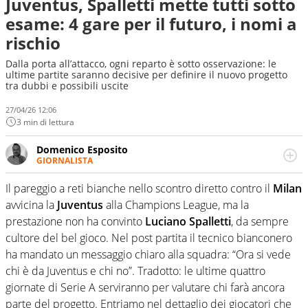
Juventus, Spalletti mette tutti sotto
esame: 4 gare per il futuro, i nomi a
rischio
Dalla porta all’attacco, ogni reparto è sotto osservazione: le
ultime partite saranno decisive per definire il nuovo progetto
tra dubbi e possibili uscite
27/04/26 12:06
3 min di lettura
Domenico Esposito
GIORNALISTA
Da vent’anni in campo e sul campo per vivere ogni evento
in tutte le sue sfaccettature. Passione smisurata per il
Il pareggio a reti bianche nello scontro diretto contro il
Milan
calcio e per la sfera di cuoio. Il pallone è una cosa
avvicina la
Juventus
alla Champions League, ma la
serissima, guai a dirgli di no
prestazione non ha convinto
Luciano Spalletti
, da sempre
cultore del bel gioco. Nel post partita il tecnico bianconero
ha mandato un messaggio chiaro alla squadra: “Ora si vede
chi è da Juventus e chi no”. Tradotto: le ultime quattro
giornate di Serie A serviranno per valutare chi farà ancora
parte del progetto. Entriamo nel dettaglio dei giocatori che