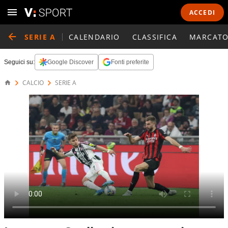
ACCEDI
SERIE A
CALENDARIO
CLASSIFICA
MARCATO
Seguici su:
Google Discover
Fonti preferite
CALCIO
SERIE A