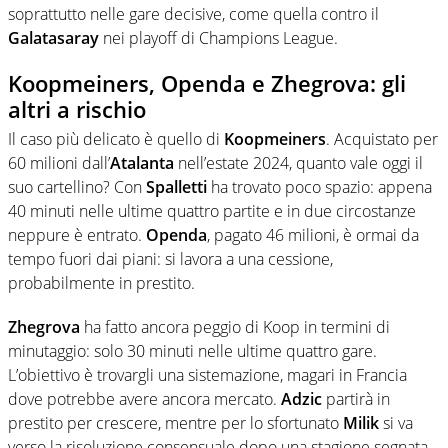
soprattutto nelle gare decisive, come quella contro il
Galatasaray
nei playoff di Champions League.
Koopmeiners, Openda e Zhegrova: gli
altri a rischio
Il caso più delicato è quello di
Koopmeiners
. Acquistato per
60 milioni dall’
Atalanta
nell’estate 2024, quanto vale oggi il
suo cartellino? Con
Spalletti
ha trovato poco spazio: appena
40 minuti nelle ultime quattro partite e in due circostanze
neppure è entrato.
Openda
, pagato 46 milioni, è ormai da
tempo fuori dai piani: si lavora a una cessione,
probabilmente in prestito.
Zhegrova
ha fatto ancora peggio di Koop in termini di
minutaggio: solo 30 minuti nelle ultime quattro gare.
L’obiettivo è trovargli una sistemazione, magari in Francia
dove potrebbe avere ancora mercato.
Adzic
partirà in
prestito per crescere, mentre per lo sfortunato
Milik
si va
verso la risoluzione consensuale dopo una stagione segnata