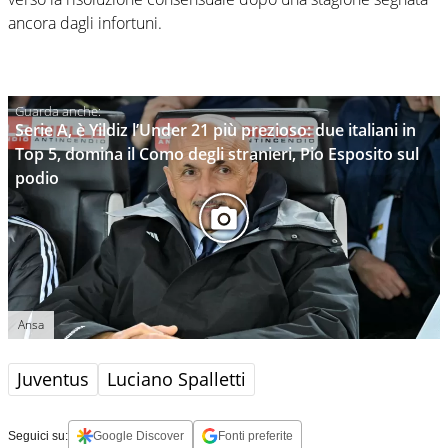
ancora dagli infortuni.
Serie A, è Yildiz l’Under 21 più prezioso: due italiani in
Top 5, domina il Como degli stranieri, Pio Esposito sul
podio
Ansa
Juventus
Luciano Spalletti
Seguici su:
Google Discover
Fonti preferite