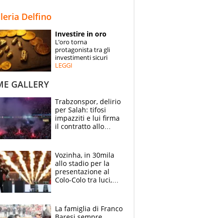
STORIE
lleria Delfino
SPECIALI
Investire in oro
L’oro torna
ESPERTI
protagonista tra gli
investimenti sicuri
LEGGI
CONTATTI
ME GALLERY
Trabzonspor, delirio
per Salah: tifosi
impazziti e lui firma
il contratto allo
stadio
Vozinha, in 30mila
allo stadio per la
presentazione al
Colo-Colo tra luci,
spettacolo, elicotteri
e paracadutisti
La famiglia di Franco
Baresi sempre