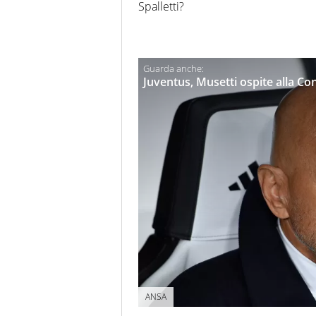
Spalletti?
Juventus, Musetti ospite alla Cont
ANSA