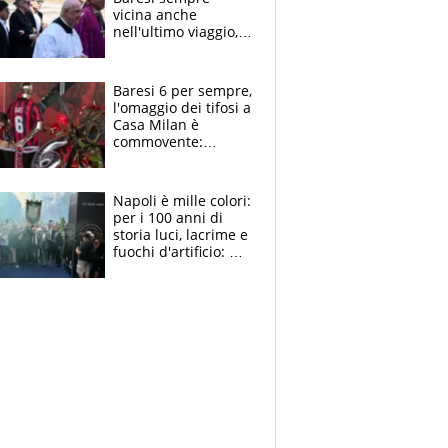
vicina anche
nell'ultimo viaggio,
la moglie Maura, i
figli e i suoi cari
circondati
Baresi 6 per sempre,
dall'affetto dei tifosi
l'omaggio dei tifosi a
Casa Milan è
commovente:
maglie, bandiere,
sciarpe, lacrime e
bigliettini
Napoli è mille colori:
per i 100 anni di
storia luci, lacrime e
fuochi d'artificio: De
Laurentiis salta al
coro anti-Juve