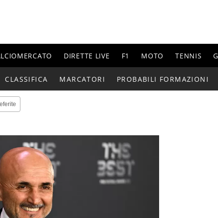
ALCIOMERCATO
DIRETTE LIVE
F1
MOTO
TENNIS
G
CLASSIFICA
MARCATORI
PROBABILI FORMAZIONI
eferite