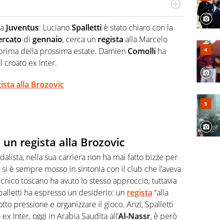
Virgilio Sport segue anche il calcio ma è con la
nze e passioni. Cura la comunicazione di HaBaWaBa, il
ua
Juventus
: Luciano
Spalletti
è stato chiaro con la
olo per bambini al mondo
rcato
di
gennaio
, cerca un
regista
alla Marcelo
ò prima della prossima estate. Damien
Comolli
ha
l croato ex Inter.
ista alla Brozovic
 un regista alla Brozovic
alista, nella sua carriera non ha mai fatto bizze per
si è sempre mosso in sintonia con il club che l’aveva
ecnico toscano ha avuto lo stesso approccio, tuttavia
alletti ha espresso un desiderio: un
regista
“alla
otto pressione e organizzare il gioco. Anzi, Spalletti
ex Inter, oggi in Arabia Saudita all’
Al-Nassr
, è però