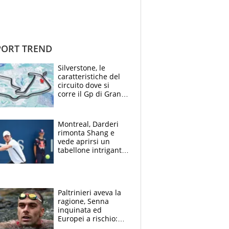
ORT TREND
Silverstone, le
caratteristiche del
circuito dove si
corre il Gp di Gran
Bretagna del
Motomondiale
Montreal, Darderi
rimonta Shang e
vede aprirsi un
tabellone intrigante:
"Penso solo a
Borges, ma sono
felice del mio livello"
Paltrinieri aveva la
ragione, Senna
inquinata ed
Europei a rischio:
allenamenti fermi,