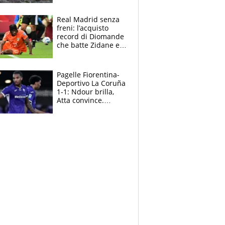
cosa succede
adesso
Real Madrid senza
freni: l’acquisto
record di Diomande
che batte Zidane e
Ronaldo. Vinicius
rinnova: le cifre
Pagelle Fiorentina-
Deportivo La Coruña
1-1: Ndour brilla,
Atta convince.
Pongracic rovina
tutto nel finale