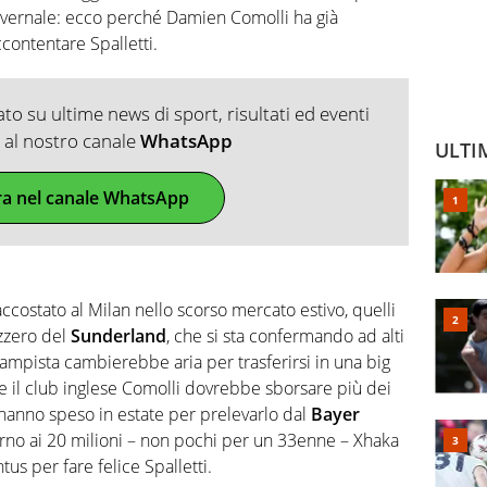
invernale: ecco perché Damien Comolli ha già
contentare Spalletti.
o su ultime news di sport, risultati ed eventi
ti al nostro canale
WhatsApp
ULTI
ra nel canale WhatsApp
ostato al Milan nello scorso mercato estivo, quelli
izzero del
Sunderland
, che si sta confermando ad alti
ocampista cambierebbe aria per trasferirsi in una big
 il club inglese Comolli dovrebbe sborsare più dei
hanno speso in estate per prelevarlo dal
Bayer
orno ai 20 milioni – non pochi per un 33enne – Xhaka
us per fare felice Spalletti.