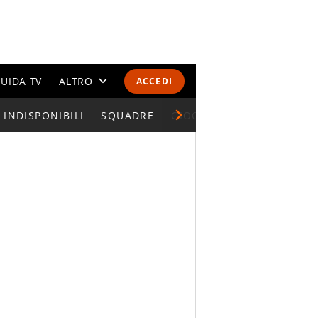
UIDA TV
ALTRO
ACCEDI
INDISPONIBILI
CALENDARI E CLASSIFICHE
SQUADRE
GIOCATORI SERIE A
ALTRI SPORT
MONDIALI 2026
OLIMPIADI
GOSSIP
LIFESTYLE