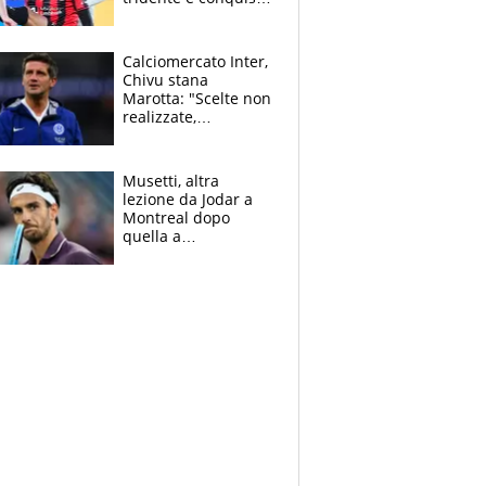
Jashari: la frecciata
dello svizzero all'ex
Allegri
Calciomercato Inter,
Chivu stana
Marotta: "Scelte non
realizzate,
dobbiamo
completare la
squadra"
Musetti, altra
lezione da Jodar a
Montreal dopo
quella a
Washington: "Avrei
voluto spaccare
tutto"