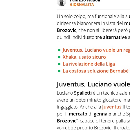
GIORNALISTA
Giornalista professionista, per 
pallanuoto che esalta compete
Un solo colpo, ma funzionale alla s
più grande festival di waterp
dirigenza bianconera in vista del
me
Brozovic
, che non si libererà per
quindi individuato
tre
alternative
a
Juventus, Luciano vuole un reg
Xhaka, usato sicuro
La rivelazione della Liga
La costosa soluzione Bernabé
Juventus, Luciano vuole
Luciano
Spalletti
è un tecnico aziend
avere un determinato giocatore, ma 
ingaggiato. Anche alla
Juventus
il t
per il
mercato
di
gennaio
anche Sp
Brozovic
”, capace di tenere palla s
vorrebbe proprio Brozovic. Il croato 