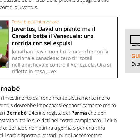
 come la Juventus.
Forse ti può interessare
Juventus, David un pianto ma il
Canada batte il Venezuela: una
corrida con sei espulsi
Jonathan David non brilla neanche con la
GUI
nazionale canadese: zero tiri totali
Even
nell'amichevole contro il Venezuela. Ora si
riflette in casa Juve
ernabé
 un investimento dal rendimento sicuramente meno
 Juventus dovrebbe impegnarsi economicamente molto
ian
Bernabé
, 24enne regista del
Parma
che ben
strato tutte le sue doti nel nostro campionato. Il club
iaro: Bernabé non partirà a gennaio per una cifra
li sarà disposto a versarli pur di accontentare