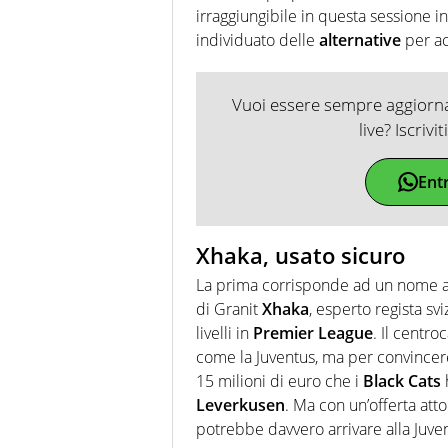
irraggiungibile in questa sessione 
individuato delle
alternative
per ac
Vuoi essere sempre aggiornat
live? Iscrivi
Ent
Xhaka, usato sicuro
La prima corrisponde ad un nome acc
di Granit
Xhaka
, esperto regista sv
livelli in
Premier
League
. Il centr
come la Juventus, ma per convincere
15 milioni di euro che i
Black
Cats
Leverkusen
. Ma con un’offerta att
potrebbe davvero arrivare alla Juvent