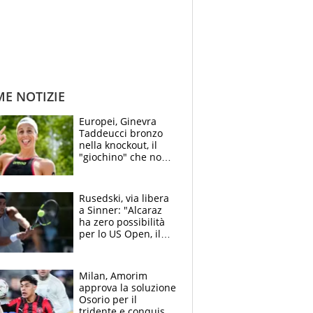
ME NOTIZIE
Europei, Ginevra
Taddeucci bronzo
nella knockout, il
"giochino" che non
le piace: "La Senna?
Oggi era pulita"
Rusedski, via libera
a Sinner: "Alcaraz
ha zero possibilità
per lo US Open, il
2026 forse è gà
finito per lui"
Milan, Amorim
approva la soluzione
Osorio per il
tridente e conquista