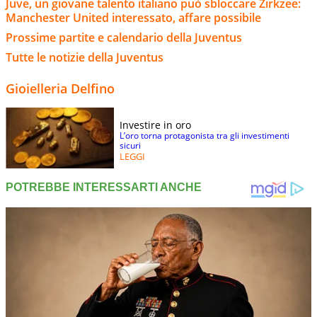
Juve, un giovane talento italiano può sbloccare Zirkzee:
Manchester United interessato, affare possibile
Prossime partite e calendario della Juventus
Tutte le notizie della Juventus
Gioielleria Delfino
Investire in oro
L’oro torna protagonista tra gli investimenti
sicuri
LEGGI