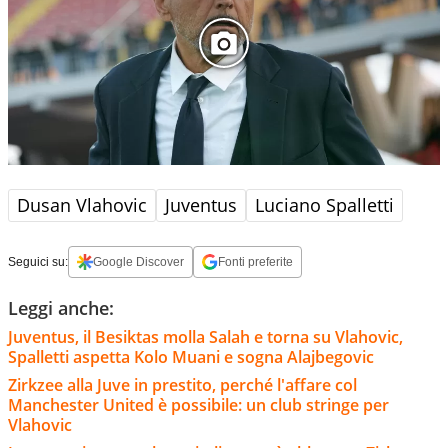
Dusan Vlahovic
Juventus
Luciano Spalletti
Seguici su:
Google Discover
Fonti preferite
Leggi anche:
Juventus, il Besiktas molla Salah e torna su Vlahovic,
Spalletti aspetta Kolo Muani e sogna Alajbegovic
Zirkzee alla Juve in prestito, perché l'affare col
Manchester United è possibile: un club stringe per
Vlahovic