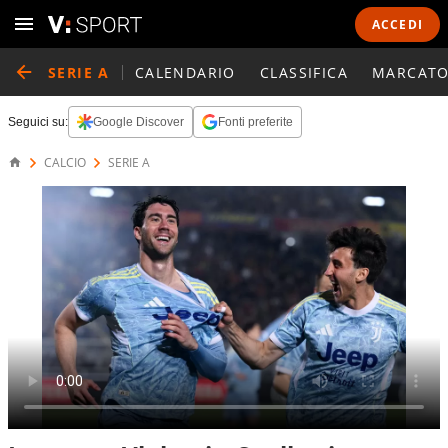
ACCEDI
SERIE A
CALENDARIO
CLASSIFICA
MARCATO
Seguici su:
Google Discover
Fonti preferite
CALCIO
SERIE A