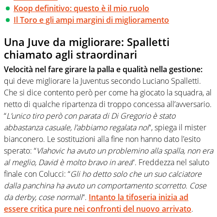
Koop definitivo: questo è il mio ruolo
Il Toro e gli ampi margini di miglioramento
Una Juve da migliorare: Spalletti
chiamato agli straordinari
Velocità nel fare girare la palla e qualità nella gestione:
qui deve migliorare la Juventus secondo Luciano Spalletti.
Che si dice contento però per come ha giocato la squadra, al
netto di qualche ripartenza di troppo concessa all’avversario.
“
L’unico tiro però con parata di Di Gregorio è stato
abbastanza casuale, l’abbiamo regalata noi
“, spiega il mister
bianconero. Le sostituzioni alla fine non hanno dato l’esito
sperato: “
Vlahovic ha avuto un problemino alla spalla, non era
al meglio, David è molto bravo in area
“. Freddezza nel saluto
finale con Colucci: “
Gli ho detto solo che un suo calciatore
dalla panchina ha avuto un comportamento scorretto. Cose
da derby, cose normali
“.
Intanto la tifoseria inizia ad
essere critica pure nei confronti del nuovo arrivato
.