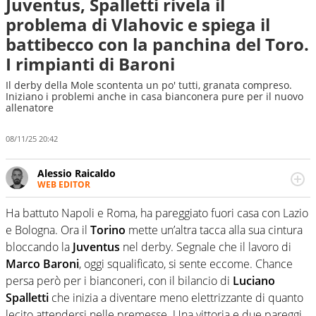
Juventus, Spalletti rivela il
problema di Vlahovic e spiega il
battibecco con la panchina del Toro.
I rimpianti di Baroni
Il derby della Mole scontenta un po' tutti, granata compreso.
Iniziano i problemi anche in casa bianconera pure per il nuovo
allenatore
08/11/25 20:42
Alessio Raicaldo
WEB EDITOR
Un figlio che si chiama Diego e la tesi di laurea sugli stadi
di proprietà in Italia. Il calcio quale filo conduttore
Ha battuto Napoli e Roma, ha pareggiato fuori casa con Lazio
irrinunciabile tra passione e professione. Per Virgilio
e Bologna. Ora il
Torino
mette un’altra tacca alla sua cintura
Sport indaga, approfondisce e scandaglia l'universo
bloccando la
Juventus
nel derby. Segnale che il lavoro di
mondo dello sport per antonomasia
Marco Baroni
, oggi squalificato, si sente eccome. Chance
persa però per i bianconeri, con il bilancio di
Luciano
Spalletti
che inizia a diventare meno elettrizzante di quanto
lecito attendersi nelle premesse. Una vittoria e due pareggi