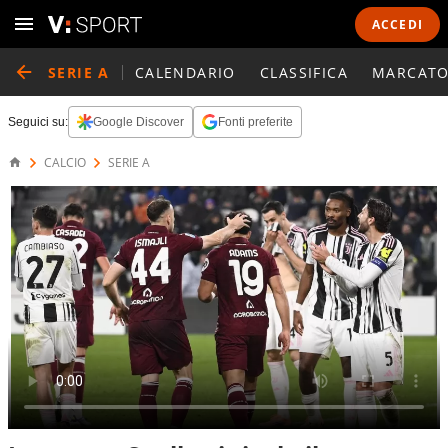
ACCEDI
SERIE A
CALENDARIO
CLASSIFICA
MARCATO
Seguici su:
Google Discover
Fonti preferite
CALCIO
SERIE A