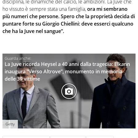
disciplina, le dinamiche del calcio, le ambizioni. La Juve che
ho vissuto è sempre stata una famiglia,
ora mi sembrano
più numeri che persone. Spero che la proprietà decida di
puntare forte su Giorgio Chiellini: deve esserci qualcuno
che ha la Juve nel sangue”.
La Juve ricorda Heysel a 40 anni dalla tragedia: Elkann
inaugura “Verso Altrove”, monumento in memoria
delle 39 vittime
Getty