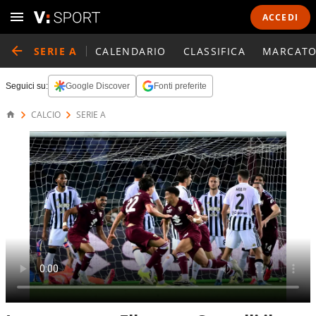
ACCEDI
SERIE A
CALENDARIO
CLASSIFICA
MARCATO
Seguici su:
Google Discover
Fonti preferite
CALCIO
SERIE A