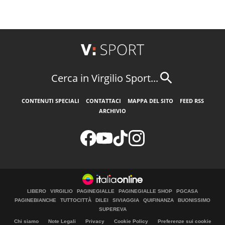
Cerca in Virgilio Sport...
CONTENUTI SPECIALI
CONTATTACI
MAPPA DEL SITO
FEED RSS
ARCHIVIO
LIBERO
VIRGILIO
PAGINEGIALLE
PAGINEGIALLE SHOP
PGCASA
PAGINEBIANCHE
TUTTOCITTÀ
DILEI
SIVIAGGIA
QUIFINANZA
BUONISSIMO
SUPEREVA
Chi siamo
Note Legali
Privacy
Cookie Policy
Preferenze sui cookie