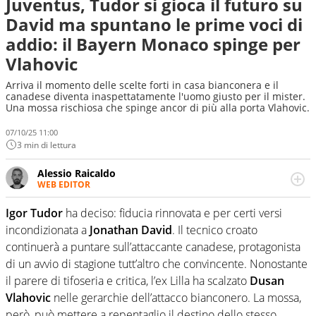
Juventus, Tudor si gioca il futuro su
David ma spuntano le prime voci di
addio: il Bayern Monaco spinge per
Vlahovic
Arriva il momento delle scelte forti in casa bianconera e il
canadese diventa inaspettatamente l'uomo giusto per il mister.
Una mossa rischiosa che spinge ancor di più alla porta Vlahovic.
07/10/25 11:00
3 min di lettura
Alessio Raicaldo
WEB EDITOR
Un figlio che si chiama Diego e la tesi di laurea sugli stadi
di proprietà in Italia. Il calcio quale filo conduttore
Igor Tudor
ha deciso: fiducia rinnovata e per certi versi
irrinunciabile tra passione e professione. Per Virgilio
incondizionata a
Jonathan David
. Il tecnico croato
Sport indaga, approfondisce e scandaglia l'universo
continuerà a puntare sull’attaccante canadese, protagonista
mondo dello sport per antonomasia
di un avvio di stagione tutt’altro che convincente. Nonostante
il parere di tifoseria e critica, l’ex Lilla ha scalzato
Dusan
Vlahovic
nelle gerarchie dell’attacco bianconero. La mossa,
però, può mettere a repentaglio il destino dello stesso