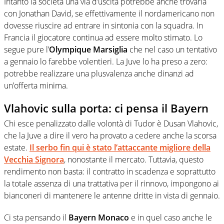
Intanto la società una via d’uscita potrebbe anche trovarla
con Jonathan David, se effettivamente il nordamericano non
dovesse riuscire ad entrare in sintonia con la squadra. In
Francia il giocatore continua ad essere molto stimato. Lo
segue pure l’
Olympique Marsiglia
che nel caso un tentativo
a gennaio lo farebbe volentieri. La Juve lo ha preso a zero:
potrebbe realizzare una plusvalenza anche dinanzi ad
un’offerta minima.
Vlahovic sulla porta: ci pensa il Bayern
Chi esce penalizzato dalle volontà di Tudor è Dusan Vlahovic,
che la Juve a dire il vero ha provato a cedere anche la scorsa
estate.
Il serbo fin qui è stato l’attaccante migliore della
Vecchia Signora
, nonostante il mercato. Tuttavia, questo
rendimento non basta: il contratto in scadenza e soprattutto
la totale assenza di una trattativa per il rinnovo, impongono ai
bianconeri di mantenere le antenne dritte in vista di gennaio.
Ci sta pensando il
Bayern Monaco
e in quel caso anche le