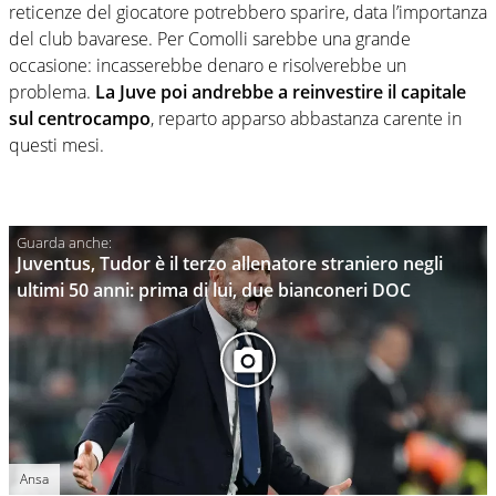
reticenze del giocatore potrebbero sparire, data l’importanza
del club bavarese. Per Comolli sarebbe una grande
occasione: incasserebbe denaro e risolverebbe un
problema.
La Juve poi andrebbe a reinvestire il capitale
sul centrocampo
, reparto apparso abbastanza carente in
questi mesi.
Juventus, Tudor è il terzo allenatore straniero negli
ultimi 50 anni: prima di lui, due bianconeri DOC
Ansa