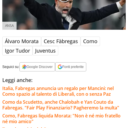
ANSA
Álvaro Morata
Cesc Fàbregas
Como
Igor Tudor
Juventus
Seguici su:
Google Discover
Fonti preferite
Leggi anche:
Italia, Fabregas annuncia un regalo per Mancini: nel
Como spazio al talento di Liberali, con o senza Paz
Como da Scudetto, anche Chalobah e Yan Couto da
Fabregas. "Fair Play Finanziario? Pagheremo la multa"
Como, Fabregas liquida Morata: "Non è né mio fratello
né mio amico"