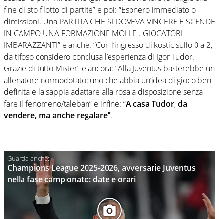
fine di sto filotto di partite” e poi: “Esonero immediato o
dimissioni. Una PARTITA CHE SI DOVEVA VINCERE E SCENDE
IN CAMPO UNA FORMAZIONE MOLLE . GIOCATORI
IMBARAZZANTI” e anche: “Con l’ingresso di kostic sullo 0 a 2,
da tifoso considero conclusa l’esperienza di Igor Tudor.
Grazie di tutto Mister” e ancora: “Alla Juventus basterebbe un
allenatore normodotato: uno che abbia un’idea di gioco ben
definita e la sappia adattare alla rosa a disposizione senza
fare il fenomeno/taleban” e infine: “
A casa Tudor, da
vendere, ma anche regalare”
.
Champions League 2025-2026, avversarie Juventus
nella fase campionato: date e orari