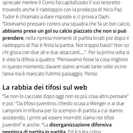
sprecate mentre il Como ha capitalizzato il suo tesoretto
trovando anche il raddoppio con la prodezza di Nico Paz.
Tudor è chiamato a dare risposte e ci prova a Dazn:
“Dovevamo pressare contro una squadra che fa un bel calcio,
abbiamo preso un gol su calcio piazzato che non si può
prendere
, nella ripresa momenti di partita brutti poi dopo il
raddoppio di Paz è finita la partita. Noi troppo bassi? Non so
chi gioca con due ali e due attaccanti…”. Per la prima volta si
è vista la difesa a quattro: “Pensavamo fosse la cosa migliore
in questo momento, davanti siamo arrivati tante volte vicino
l’area ma è mancato l’ultimo passaggio. Penso
La rabbia dei tifosi sul web
“Se non lo cacciate dopo oggi non so più cosa altro pensare”
e poi: “Da tifoso juventino, chiedo scusa a Wenger e ai due
campioni in tribuna per lo scempio di partita a cui stanno
assistendo. I primi ad essere inorriditi siamo noi tifosi
juventini” e anche: “La
disorganizzazione difensiva
peggiora di partita in partita
. Ed è tutta colpa