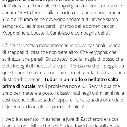
dell’allenatore. I moduli, e i singoli giocatori non c’entrano” e
ancora: “Resto fermo sulla mia idea dell’anno scorso: tranne
Yildiz e Thuram se ne dovevano andare tutti. Invece siamo
sempre qui ad intossicarci il pranzo della domenica con
Koopmeiners, Locatelli, Cambiaso e compagnia bella”.
C’è chi scrive: “Ma riandomocene in pausa nazionali. Banda
di scappati di casa che non siete altro. Che vergogna, che
schifezza, che pena!!! Strappatevi quella maglia di dosso che
siete indegni di indossarla” e poi: “Pensiamo che il peggio sia
questo perché ancora non siamo pronti per la disfatta storica
di Madrid” e anche: “
Tudor in un modo o nell’altro salta
prima di Natale
, ma il problema non è lui. Servirà qualche
anno per mettere a posto i disastri fatti negli ultimi anni nella
costruzione della squadra”, oppure: “Una squadra orrenda è
la Juventus. Un insulto al gioco del calcio”.
Il web è scatenato: “Neanche la Juve di Zaccheroni era così
scarsa” e poi: “Mi sa che Igor Sudor dovrà fare le valigie alla