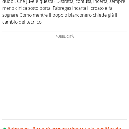
dubbi. Che Juve è questa? Distratta, confusa, incerta, sempre
meno cinica sotto porta. Fabregas incarta il croato e fa
sognare Como mentre il popolo bianconero chiede già il
cambio del tecnico.
Fabregas: "Paz può arrivare dove vuole, per Morata