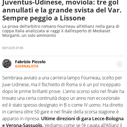
Juventus-Udinese, moviola: tre gol
annullati e la grande svista del Var.
Sempre peggio a Lissone
La prova dell’arbitro romano Fourneau all’Allianz nella gara di
coppa Italia analizzata ai raggi X dall’esperto di Mediaset
Morganti, un solo ammonito
03/12/25 07:45
Fabrizio Piccolo
GIORNALISTA
Nella sua carriera ha seguito numerose manifestazioni
sportive e collaborato con agenzie e testate. Esperienza,
Sembrava avviato a una carriera-lampo Fourneau, scelto per
competenza, conoscenza e memoria storica. Si occupa
Juve-Udinese, ma il fischietto di Roma si è un po’ inceppato
prevalentemente di calcio
dopo le prime brillanti prove. L’anno scorso solo nel finale ha
trovato una certa continuità dopo un anno non eccezionale
ed è stato spesso designato in B o come IV uomo. Ha diretto
in carriera oltre 50 gare e nel finale della scorsa stagione è
apparso in ripresa.
Ultime direzioni di gara Lecce-Bologna
e Verona-Sassuolo.
Vediamo come se l’è cavata all’Allianz il