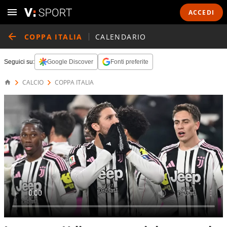
ACCEDI
COPPA ITALIA
CALENDARIO
Seguici su:
Google Discover
Fonti preferite
CALCIO
COPPA ITALIA