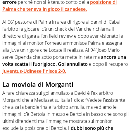
errore
perché non si è tenuto conto della
posizione di
Palma che teneva in gioco il canadese.
Al 66′ pestone di Palma in area di rigore ai danni di Cabal,
l’arbitro fa giocare, c’è un check del Var che richiama il
direttore di gara all’on field review e dopo aver visionato le
immagini al monitor Forneau ammonisce Palma e assegna
alla Juve un rigore che Locatelli realizza. Al 94′ Joao Mario
serve Openda che sotto porta mette in rete ma
ancora una
volta scatta il fuorigioco. Gol annullato
e dopo il recupero
Juventus-Udinese finisce 2-0.
La moviola di Morganti
A fare chiarezza sul gol annullato a David è l’ex arbitro
Morganti che a Mediaset su Italia1 dice: “Vedete l’assistente
che alza la bandierina e l’arbitro annulla, ma vediamo le
immagini: c’è Bertola in mezzo e Bertola in basso che sono gli
ultimi difendenti ma l’immagine mostrata sul monitor
esclude la posizione di Bertola.
I dubbi sono più che