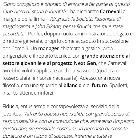
“Sono orgoglioso e onorato di entrare a far parte di questo
Club ricco di storia e identità
– ha dichiarato
Carnevali
a
margine della firma -.
Ringrazio la Società, l’azionista di
maggioranza e John Elkann, per la fiducia che mi è stata
accordata”
. Per lui, doppio ruolo: amministratore delegato e
direttore generale, proprio come accaduto in successione
per Comolli. Un
manager
chiamato a gestire l’area
dirigenziale e il reparto tecnico, con
grande attenzione al
settore giovanile e al progetto Next Gen
, che Carnevali
avrebbe voluto applicare anche a Sassuolo (qualora ci
fossero state le risorse necessarie). Adesso, una nuova
filosofia, con uno sguardo al
bilancio
e al
futuro
. Spalletti,
intanto, attende rinforzi.
Fiducia, entusiasmo e consapevolezza al servizio della
Juventus:
“Affronto questa nuova sfida con grande senso di
responsabilità e con la convinzione che, attraverso l’impegno
quotidiano, sia possibile costruire un percorso di crescita
duraturo e un futuro di successi. Insieme a tutte le