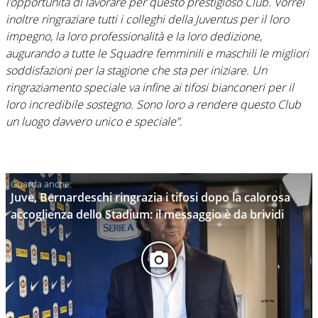
l’opportunità di lavorare per questo prestigioso Club. Vorrei
inoltre ringraziare tutti i colleghi della Juventus per il loro
impegno, la loro professionalità e la loro dedizione,
augurando a tutte le Squadre femminili e maschili le migliori
soddisfazioni per la stagione che sta per iniziare. Un
ringraziamento speciale va infine ai tifosi bianconeri per il
loro incredibile sostegno. Sono loro a rendere questo Club
un luogo davvero unico e speciale”
.
Juve, Bernardeschi ringrazia i tifosi dopo la calorosa
accoglienza dello Stadium: il messaggio è da brividi