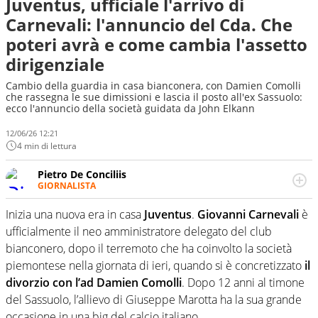
Juventus, ufficiale l'arrivo di
Carnevali: l'annuncio del Cda. Che
poteri avrà e come cambia l'assetto
dirigenziale
Cambio della guardia in casa bianconera, con Damien Comolli
che rassegna le sue dimissioni e lascia il posto all'ex Sassuolo:
ecco l'annuncio della società guidata da John Elkann
12/06/26 12:21
4 min di lettura
Pietro De Conciliis
GIORNALISTA
Giornalista pubblicista e speaker radiofonico, per Virgilio
Sport si occupa di calcio con uno sguardo attento e
Inizia una nuova era in casa
Juventus
.
Giovanni Carnevali
è
competente sui campionati di Serie B e Serie C
ufficialmente il neo amministratore delegato del club
bianconero, dopo il terremoto che ha coinvolto la società
piemontese nella giornata di ieri, quando si è concretizzato
il
divorzio con l’ad Damien Comolli
. Dopo 12 anni al timone
del Sassuolo, l’allievo di Giuseppe Marotta ha la sua grande
occasione in una big del calcio italiano.