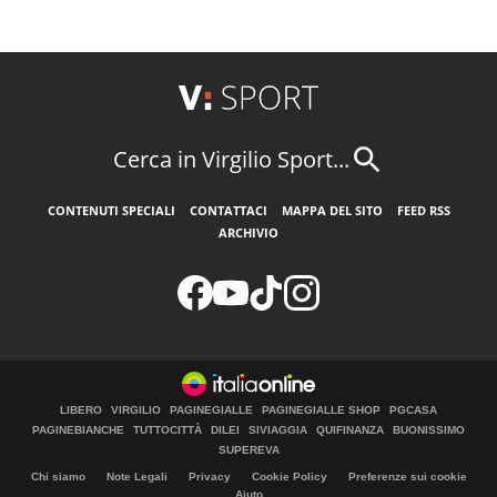
Cerca in Virgilio Sport...
CONTENUTI SPECIALI
CONTATTACI
MAPPA DEL SITO
FEED RSS
ARCHIVIO
LIBERO
VIRGILIO
PAGINEGIALLE
PAGINEGIALLE SHOP
PGCASA
PAGINEBIANCHE
TUTTOCITTÀ
DILEI
SIVIAGGIA
QUIFINANZA
BUONISSIMO
SUPEREVA
Chi siamo
Note Legali
Privacy
Cookie Policy
Preferenze sui cookie
Aiuto