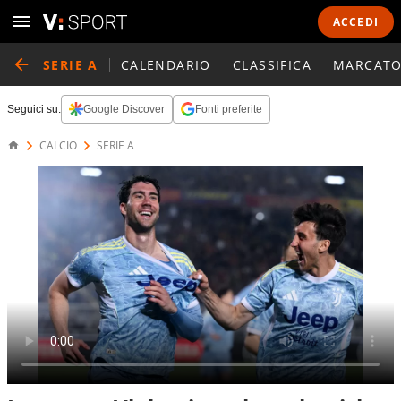
ACCEDI
SERIE A
CALENDARIO
CLASSIFICA
MARCATO
Seguici su:
Google Discover
Fonti preferite
CALCIO
SERIE A