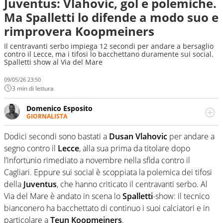
Juventus: Vlahovic, gol e polemiche.
Ma Spalletti lo difende a modo suo e
rimprovera Koopmeiners
Il centravanti serbo impiega 12 secondi per andare a bersaglio
contro il Lecce, ma i tifosi lo bacchettano duramente sui social.
Spalletti show al Via del Mare
09/05/26 23:50
3 min di lettura
Domenico Esposito
GIORNALISTA
Da vent’anni in campo e sul campo per vivere ogni evento
in tutte le sue sfaccettature. Passione smisurata per il
Dodici secondi sono bastati a
Dusan Vlahovic
per andare a
calcio e per la sfera di cuoio. Il pallone è una cosa
segno contro il
Lecce
, alla sua prima da titolare dopo
serissima, guai a dirgli di no
l’infortunio rimediato a novembre nella sfida contro il
Cagliari. Eppure sui social è scoppiata la polemica dei tifosi
della
Juventus
, che hanno criticato il centravanti serbo. Al
Via del Mare è andato in scena lo
Spalletti
-show: il tecnico
bianconero ha bacchettato di continuo i suoi calciatori e in
particolare a
Teun Koopmeiners
.