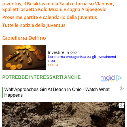
Juventus, il Besiktas molla Salah e torna su Vlahovic,
Spalletti aspetta Kolo Muani e sogna Alajbegovic
Prossime partite e calendario della Juventus
Tutte le notizie della Juventus
Gioielleria Delfino
Investire in oro
L’oro torna protagonista tra gli investimenti
sicuri
LEGGI