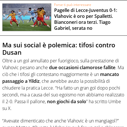
Forse ti può interessare
Pagelle di Lecce-Juventus 0-1:
Vlahovic è oro per Spalletti.
Bianconeri ora terzi. Tiago
Gabriel, serata no
Ma sui social è polemica: tifosi contro
Dusan
Oltre a un gol annullato per fuorigioco, sulla prestazione di
Vlahovic pesano anche
due occasioni clamorose fallite
. Ma
ciò che i tifosi gli contestano maggiormente è un
mancato
passaggio a Yildiz
, che avrebbe avuto la possibilità di
chiudere la pratica Lecce. “Ha fatto un gran gol dopo pochi
secondi, ma a causa del suo egoismo non abbiamo realizzato
il 2-0. Passa il pallone,
non giochi da solo
” ha scritto Umbe
su X.
“Avevate dimenticato che anche Vlahovic è un mangiagol?”