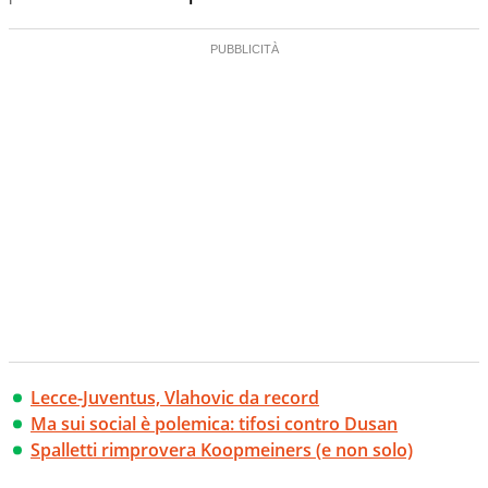
Lecce-Juventus, Vlahovic da record
Ma sui social è polemica: tifosi contro Dusan
Spalletti rimprovera Koopmeiners (e non solo)