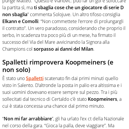
punge Matteo. “Questo è Vlahovic: può far un gol e sbloccare
la partita sì, ma
ti sbaglia cose che un giocatore di serie D
non sbaglia
” commenta Solojuve. Un altro tifoso consiglia
Elkann e Comolli
: “Non commettete l’errore di prolungargli
il contratto”. Un vero paradosso, considerando che proprio il
serbo, in scadenza tra poco più di un mese, ha firmato il
successo del Via del Mare avvicinando la Signora alla
Champions col
sorpasso ai danni del Milan
.
Spalletti rimprovera Koopmeiners (e
non solo)
È stato uno
Spalletti
scatenato fin dai primi minuti quello
visto in Salento. D’altronde la posta in palio era altissima e i
suoi uomini dovevano essere sempre sul pezzo. Tra i più
sollecitati dal tecnico di Certaldo c’è stato
Koopmeiners
, a
cui è stata concessa una chance dal primo minuto.
“
Non mi far arrabbiare
”, gli ha urlato l’ex ct della Nazionale
nel corso della gara. “Gioca la palla, deve viaggiare”. Ma