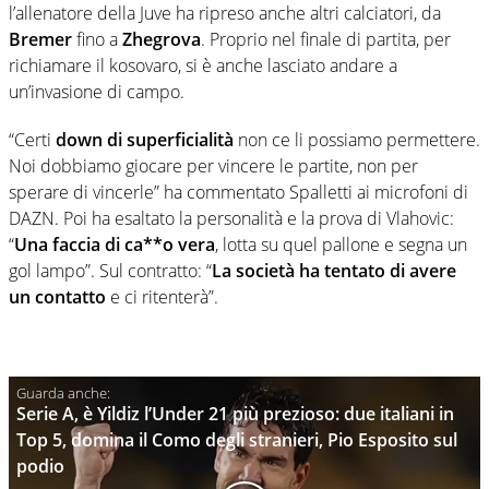
l’allenatore della Juve ha ripreso anche altri calciatori, da
Bremer
fino a
Zhegrova
. Proprio nel finale di partita, per
richiamare il kosovaro, si è anche lasciato andare a
un’invasione di campo.
“Certi
down di superficialità
non ce li possiamo permettere.
Noi dobbiamo giocare per vincere le partite, non per
sperare di vincerle” ha commentato Spalletti ai microfoni di
DAZN. Poi ha esaltato la personalità e la prova di Vlahovic:
“
Una faccia di ca**o vera
, lotta su quel pallone e segna un
gol lampo”. Sul contratto: “
La società ha tentato di avere
un contatto
e ci ritenterà”.
Serie A, è Yildiz l’Under 21 più prezioso: due italiani in
Top 5, domina il Como degli stranieri, Pio Esposito sul
podio