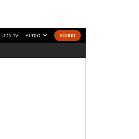
UIDA TV
ALTRO
ACCEDI
CALENDARI E CLASSIFICHE
ALTRI SPORT
MONDIALI 2026
OLIMPIADI
GOSSIP
LIFESTYLE