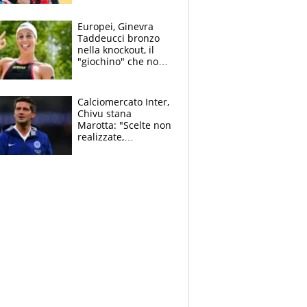
dello svizzero all'ex
Allegri
Europei, Ginevra
Taddeucci bronzo
nella knockout, il
"giochino" che non
le piace: "La Senna?
Oggi era pulita"
Calciomercato Inter,
Chivu stana
Marotta: "Scelte non
realizzate,
dobbiamo
completare la
squadra"