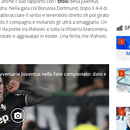
o anche il suo rapporto con i
tifosi
della Juventus,
ra. Nella gara col Borussia Dortmund, dopo il 4-4 di
bbracciare il serbo e tenendolo stretto s’è poi girato
ndo il compagno e invitando gli ultrà a omaggiarlo. Un
SP
re da ponte tra Vlahovic e tutta la tifoseria bianconera,
estate e aggravatasi in estate. Una ferita che Vlahovic
versarie Juventus nella fase campionato: date e