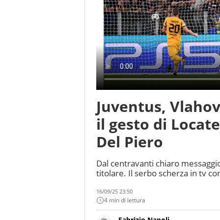
Juventus, Vlahov
il gesto di Locate
Del Piero
Dal centravanti chiaro messaggio 
titolare. Il serbo scherza in tv c
16/09/25 23:50
4 min di lettura
Fabrizio Napoli