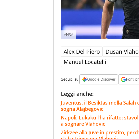
ANSA
Alex Del Piero
Dusan Vlaho
Manuel Locatelli
Seguici su:
Google Discover
Fonti pr
Leggi anche:
Juventus, il Besiktas molla Salah 
sogna Alajbegovic
Napoli, Lukaku l’ha rifatto: stavo
a sognare Vlahovic
Zirkzee alla Juve in prestito, per
club stringe per Vlahovic