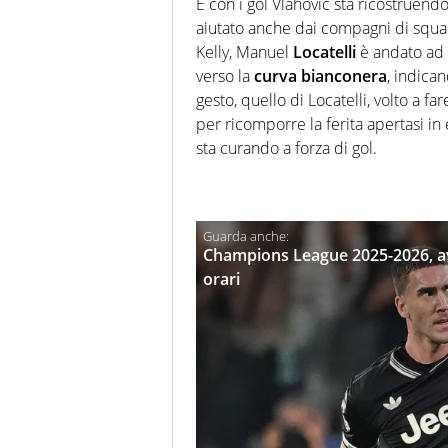
E con i gol Vlahovic sta ricostruend
aiutato anche dai compagni di squad
Kelly, Manuel
Locatelli
è andato ad a
verso la
curva
bianconera
, indica
gesto, quello di Locatelli, volto a fa
per ricomporre la ferita apertasi in 
sta curando a forza di gol.
Champions League 2025-2026, av
orari