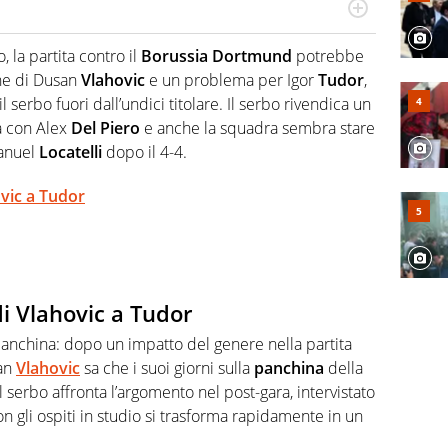
Virgilio Sport segue anche il calcio ma è con la
nze e passioni. Cura la comunicazione di HaBaWaBa, il
, la partita contro il
Borussia
Dortmund
potrebbe
olo per bambini al mondo
one di Dusan
Vlahovic
e un problema per Igor
Tudor
,
 serbo fuori dall’undici titolare. Il serbo rivendica un
a con Alex
Del
Piero
e anche la squadra sembra stare
Manuel
Locatelli
dopo il 4-4.
ovic a Tudor
di Vlahovic a Tudor
panchina: dopo un impatto del genere nella partita
san
Vlahovic
sa che i suoi giorni sulla
panchina
della
l serbo affronta l’argomento nel post-gara, intervistato
on gli ospiti in studio si trasforma rapidamente in un