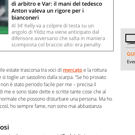
di arbitro e Var: il mani del tedesco
Anton valeva un rigore per i
bianconeri
Al 34’ Kelly va a colpire di testa su un
angolo di Yildiz ma viene anticipato dal
difensore avversario che salta in maniera
scomposta col braccio alto: era penalty
GUI
Even
ile estate trascorsa tra voci di
mercato
e la rottura
e si toglie un sassolino dalla scarpa. “Se ho provato
non è stato periodo facile per me – precisa il
ni di me e sono state dette e scritte tante cose che al
 normale che possono disturbare una persona. Ma ho
tto così, ho sempre fame, non sono mai abbastanza
fosi