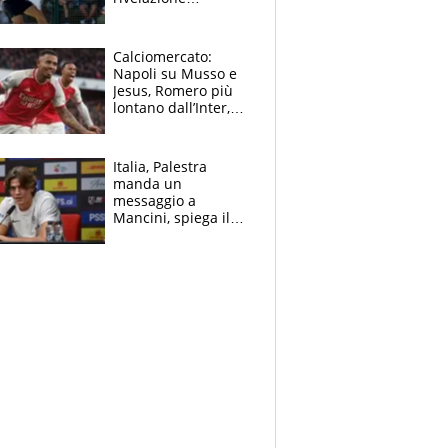
dell’amico
giornalista e il piano
B. Rune verso la
Calciomercato:
rinuncia
Napoli su Musso e
Jesus, Romero più
lontano dall’Inter,
delirio Mastantuono,
Juve su Trubin. Il
tabellone
Italia, Palestra
manda un
messaggio a
Mancini, spiega il
motivo del no
all’Inter e lancia
l'alleanza con
Donnarumma