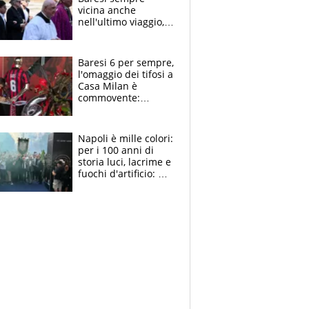
vicina anche
nell'ultimo viaggio,
la moglie Maura, i
figli e i suoi cari
circondati
Baresi 6 per sempre,
dall'affetto dei tifosi
l'omaggio dei tifosi a
Casa Milan è
commovente:
maglie, bandiere,
sciarpe, lacrime e
bigliettini
Napoli è mille colori:
per i 100 anni di
storia luci, lacrime e
fuochi d'artificio: De
Laurentiis salta al
coro anti-Juve