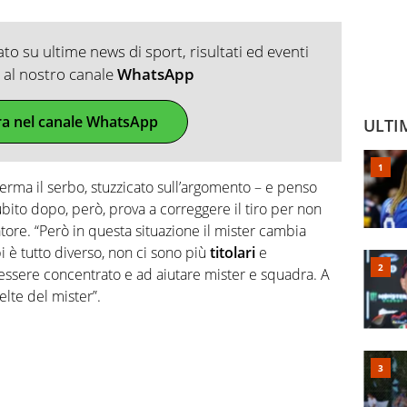
o su ultime news di sport, risultati ed eventi
ti al nostro canale
WhatsApp
ra nel canale WhatsApp
ULTI
erma il serbo, stuzzicato sull’argomento – e penso
ubito dopo, però, prova a correggere il tiro per non
atore. “Però in questa situazione il mister cambia
 è tutto diverso, non ci sono più
titolari
e
a essere concentrato e ad aiutare mister e squadra. A
elte del mister”.