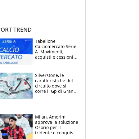
ORT TREND
Tabellone
Calciomercato Serie
A. Movimenti,
acquisti e cessioni:
estate 2026-27
Silverstone, le
caratteristiche del
circuito dove si
corre il Gp di Gran
Bretagna del
Motomondiale
Milan, Amorim
approva la soluzione
Osorio per il
tridente e conquista
Jashari: la frecciata