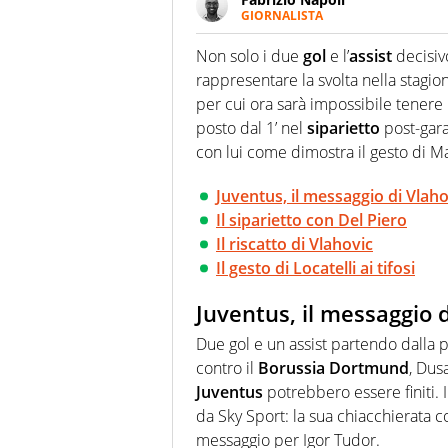
GIORNALISTA
Giornalista professionista, per 
pallanuoto che esalta compete
Non solo i due
gol
e l’
assist
decisivo
più grande festival di waterp
rappresentare la
svolta nella stagi
per cui ora sarà impossibile tenere il
posto dal 1’ nel
siparietto
post-gar
con lui come dimostra il gesto di 
Juventus, il messaggio di Vlah
Il siparietto con Del Piero
Il riscatto di Vlahovic
Il gesto di Locatelli ai tifosi
Juventus, il messaggio 
Due gol e un assist partendo dalla 
contro il
Borussia Dortmund
, Du
Juventus
potrebbero essere finiti. I
da Sky Sport: la sua chiacchierata c
messaggio per Igor Tudor.