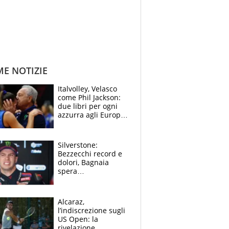
ME NOTIZIE
Italvolley, Velasco
come Phil Jackson:
due libri per ogni
azzurra agli Europei.
Quello per Sylla è
“geniale”
Silverstone:
Bezzecchi record e
dolori, Bagnaia
spera
nell'antidolorifico,
Marquez si tira fuori
e vota Aprilia
Alcaraz,
l’indiscrezione sugli
US Open: la
rivelazione