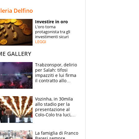
STORIE
lleria Delfino
SPECIALI
Investire in oro
L’oro torna
ESPERTI
protagonista tra gli
investimenti sicuri
LEGGI
CONTATTI
ME GALLERY
Trabzonspor, delirio
per Salah: tifosi
impazziti e lui firma
il contratto allo
stadio
Vozinha, in 30mila
allo stadio per la
presentazione al
Colo-Colo tra luci,
spettacolo, elicotteri
e paracadutisti
La famiglia di Franco
Baresi sempre