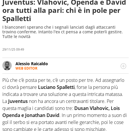
Juventus: Vlahovic, Openda e David
ora tutti alla pari: chi è in pole per
Spalletti
I bianconeri sperano che i segnali lanciati dagli attaccanti
trovino conferme. Intanto l'ex ct pensa a come poterli gestire.
Tutte le novità
29/11/25 09:49
Alessio Raicaldo
WEB EDITOR
Un figlio che si chiama Diego e la tesi di laurea sugli stadi
di proprietà in Italia. Il calcio quale filo conduttore
Più che c’è posta per te, c’è un posto per tre. Ad assegnarlo
irrinunciabile tra passione e professione. Per Virgilio
ci dovrà pensare
Luciano Spalletti
, forse la persona più
Sport indaga, approfondisce e scandaglia l'universo
indicata a trovare una soluzione a questa intricata matassa.
mondo dello sport per antonomasia
La
Juventus
non ha ancora un centravanti titolare. Per
questa maglia i candidati sono tre:
Dusan Vlahovic, Lois
Openda e Jonathan David
. In un primo momento a suon di
gol il serbo si era portato avanti nelle gerarchie, poi le cose
sono cambiate e le carte adesso si sono mischiate.