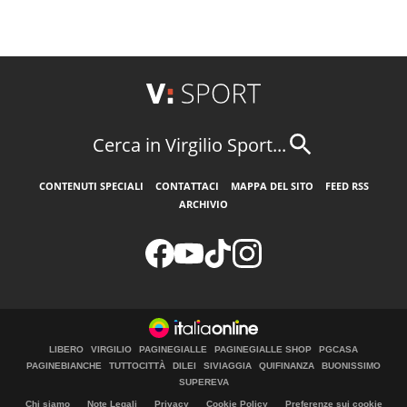
Cerca in Virgilio Sport...
CONTENUTI SPECIALI
CONTATTACI
MAPPA DEL SITO
FEED RSS
ARCHIVIO
LIBERO
VIRGILIO
PAGINEGIALLE
PAGINEGIALLE SHOP
PGCASA
PAGINEBIANCHE
TUTTOCITTÀ
DILEI
SIVIAGGIA
QUIFINANZA
BUONISSIMO
SUPEREVA
Chi siamo
Note Legali
Privacy
Cookie Policy
Preferenze sui cookie