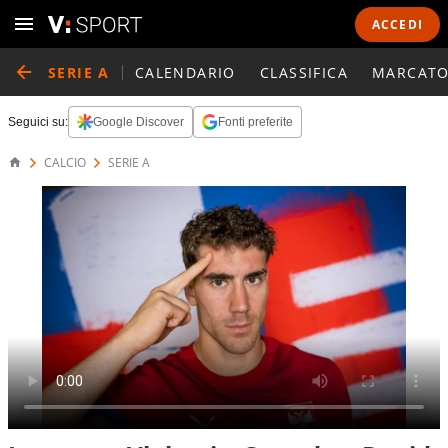
ACCEDI
SERIE A
CALENDARIO
CLASSIFICA
MARCATO
Seguici su:
Google Discover
Fonti preferite
CALCIO
SERIE A