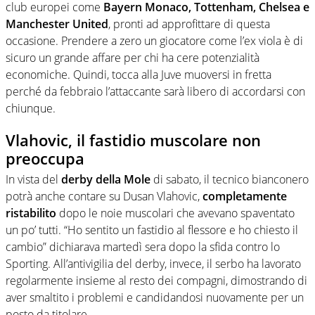
club europei come
Bayern Monaco, Tottenham, Chelsea e
Manchester United
, pronti ad approfittare di questa
occasione. Prendere a zero un giocatore come l’ex viola è di
sicuro un grande affare per chi ha cere potenzialità
economiche. Quindi, tocca alla Juve muoversi in fretta
perché da febbraio l’attaccante sarà libero di accordarsi con
chiunque.
Vlahovic, il fastidio muscolare non
preoccupa
In vista del
derby della Mole
di sabato, il tecnico bianconero
potrà anche contare su Dusan Vlahovic,
completamente
ristabilito
dopo le noie muscolari che avevano spaventato
un po’ tutti. “Ho sentito un fastidio al flessore e ho chiesto il
cambio” dichiarava martedì sera dopo la sfida contro lo
Sporting. All’antivigilia del derby, invece, il serbo ha lavorato
regolarmente insieme al resto dei compagni, dimostrando di
aver smaltito i problemi e candidandosi nuovamente per un
posto da titolare.