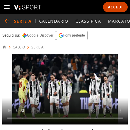
ACCEDI
SERIE A
CALENDARIO
CLASSIFICA
MARCATO
Seguici su:
Google Discover
Fonti preferite
CALCIO
SERIE A