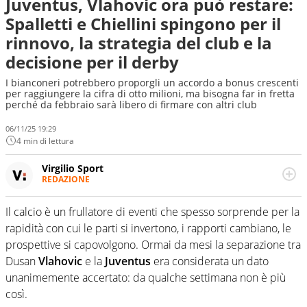
Juventus, Vlahovic ora può restare:
Spalletti e Chiellini spingono per il
rinnovo, la strategia del club e la
decisione per il derby
I bianconeri potrebbero proporgli un accordo a bonus crescenti
per raggiungere la cifra di otto milioni, ma bisogna far in fretta
perché da febbraio sarà libero di firmare con altri club
06/11/25 19:29
4 min di lettura
Virgilio Sport
REDAZIONE
Da oltre 20 anni informa in modo obiettivo e
appassionato su tutto il mondo dello sport. Calcio,
Il calcio è un frullatore di eventi che spesso sorprende per la
calciomercato, F1, Motomondiale ma anche tennis,
rapidità con cui le parti si invertono, i rapporti cambiano, le
volley, basket: su Virgilio Sport i tifosi e gli appassionati
sanno che troveranno sempre copertura completa e
prospettive si capovolgono. Ormai da mesi la separazione tra
zero faziosità. La squadra di Virgilio Sport è formata da
Dusan
Vlahovic
e la
Juventus
era considerata un dato
giornalisti ed esperti di sport abili sia nel gioco di
unanimemente accertato: da qualche settimana non è più
rimessa quando intercettano le notizie e le rilanciano
così.
verso la rete, sia nella costruzione dal basso quando