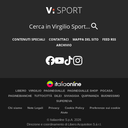
Cerca in Virgilio Sport...
CONTENUTI SPECIALI
CONTATTACI
MAPPA DEL SITO
FEED RSS
ARCHIVIO
LIBERO
VIRGILIO
PAGINEGIALLE
PAGINEGIALLE SHOP
PGCASA
PAGINEBIANCHE
TUTTOCITTÀ
DILEI
SIVIAGGIA
QUIFINANZA
BUONISSIMO
SUPEREVA
Chi siamo
Note Legali
Privacy
Cookie Policy
Preferenze sui cookie
Aiuto
© Italiaonline S.p.A. 2026
Direzione e coordinamento di Libero Acquisition S.á r.l.