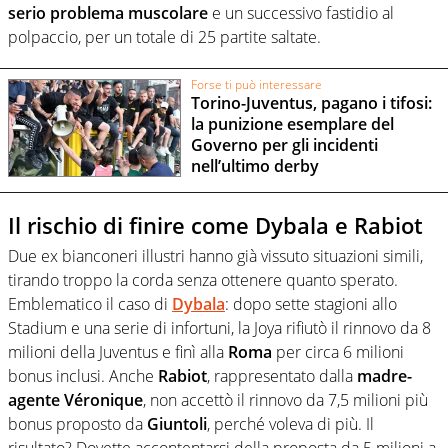
serio problema muscolare
e un successivo fastidio al
polpaccio, per un totale di 25 partite saltate.
Forse ti può interessare
Torino-Juventus, pagano i tifosi:
la punizione esemplare del
Governo per gli incidenti
nell’ultimo derby
Il rischio di finire come Dybala e Rabiot
Due ex bianconeri illustri hanno già vissuto situazioni simili,
tirando troppo la corda senza ottenere quanto sperato.
Emblematico il caso di
Dybala
: dopo sette stagioni allo
Stadium e una serie di infortuni, la Joya rifiutò il rinnovo da 8
milioni della Juventus e finì alla
Roma
per circa 6 milioni
bonus inclusi. Anche
Rabiot
, rappresentato dalla
madre-
agente Véronique
, non accettò il rinnovo da 7,5 milioni più
bonus proposto da
Giuntoli
, perché voleva di più. Il
risultato? Dovette accontentarsi della proposta da 5 milioni a