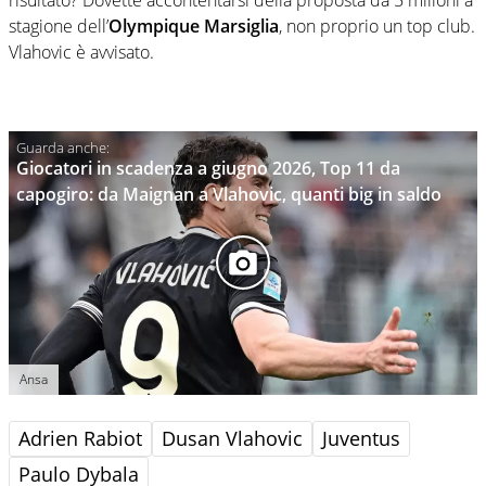
stagione dell’
Olympique Marsiglia
, non proprio un top club.
Vlahovic è avvisato.
Giocatori in scadenza a giugno 2026, Top 11 da
capogiro: da Maignan a Vlahovic, quanti big in saldo
Ansa
Adrien Rabiot
Dusan Vlahovic
Juventus
Paulo Dybala