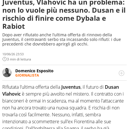
Juventus, Vlahovic ha un problema:
non lo vuole più nessuno. Dusan e il
rischio di finire come Dybala e
Rabiot
Dopo aver rifiutato anche l’ultima offerta di rinnovo della
Juventus, il centravanti serbo sta incassando solo rifiuti: i due
precedenti che dovrebbero aprirgli gli occhi.
10/06/26 23:53
3 min di lettura
Domenico Esposito
GIORNALISTA
Da vent’anni in campo e sul campo per vivere ogni evento
in tutte le sue sfaccettature. Passione smisurata per il
Rifiutata l’ultima offerta della
Juventus
, il futuro di
Dusan
calcio e per la sfera di cuoio. Il pallone è una cosa
Vlahovic
è sempre più avvolto nel mistero. Il contratto con i
serissima, guai a dirgli di no
bianconeri è ormai in scadenza, ma al momento l’attaccante
non ha ancora trovato una nuova squadra. E rischia di non
trovarla così facilmente. Nessuno, infatti, sembra
intenzionato a scommettere sull’ex Fiorentina alle sue
condizioni. Dall’Inghilterra alla Spagna, il serbo ha già