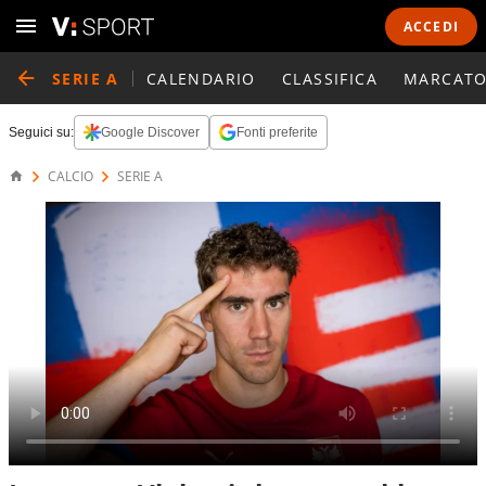
ACCEDI
SERIE A
CALENDARIO
CLASSIFICA
MARCATO
Seguici su:
Google Discover
Fonti preferite
CALCIO
SERIE A