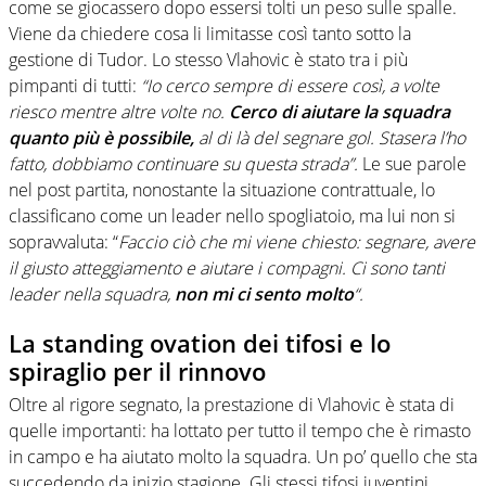
come se giocassero dopo essersi tolti un peso sulle spalle.
Viene da chiedere cosa li limitasse così tanto sotto la
gestione di Tudor. Lo stesso Vlahovic è stato tra i più
pimpanti di tutti:
“Io cerco sempre di essere così, a volte
riesco mentre altre volte no.
Cerco di aiutare la squadra
quanto più è possibile,
al di là del segnare gol. Stasera l’ho
fatto, dobbiamo continuare su questa strada”.
Le sue parole
nel post partita, nonostante la situazione contrattuale, lo
classificano come un leader nello spogliatoio, ma lui non si
sopravvaluta: “
Faccio ciò che mi viene chiesto: segnare, avere
il giusto atteggiamento e aiutare i compagni. Ci sono tanti
leader nella squadra,
non mi ci sento molto
“.
La standing ovation dei tifosi e lo
spiraglio per il rinnovo
Oltre al rigore segnato, la prestazione di Vlahovic è stata di
quelle importanti: ha lottato per tutto il tempo che è rimasto
in campo e ha aiutato molto la squadra. Un po’ quello che sta
succedendo da inizio stagione. Gli stessi tifosi juventini,