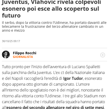
Juventus, Vlahovic rivela colpevoli
esonero poi esce allo scoperto sul
futuro
Il serbo, dopo la vittoria contro l'Udinese, ha portato davanti alle
telecamere la frustrazione del terzo allenatore cambiato in un
anno e mezzo
30/10/25 09:17
Filippo Rocchi
GIORNALISTA
Cresciuto tra una staccata di Alonso, un dritto di Federer
e un fade away di Kobe, il calcio ha la meglio. Ha seguito
Tutto pronto per l’inizio dell’avventura di Luciano Spalletti
diverse manifestazioni sportive e non. Ama scoprire
sulla panchina della Juventus. L’ex ct della Nazionale italiana
nuove storie e raccontarle.
e del Napoli raccoglierà l’eredità di
Igor Tudor
, esonerato
dopo appena otto giornate di campionato. L’umore
all’interno dello spogliatoio non è dei migliori, nonostante il
ritorno alla vittoria conto l’Udinese. I tre gol allo Stadium non
cancellano il fatto che i risultati della squadra hanno portato
all’
esonero del secondo allenatore nel giro di sette mesi
,