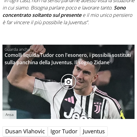
“In ogni caso, non ha senso parlarne adesso vista la situazione
in cui siamo. Bisogna parlare poco e lavorare tanto.
Sono
concentrato soltanto sul presente
e il mio unico pensiero
è far vincere il più possibile la Juventus”.
Comolli liquida Tudor con l'esonero, i possibili sostituti
sulla panchina della Juventus. Il sogno Zidane
Ansa
Dusan Vlahovic
Igor Tudor
Juventus