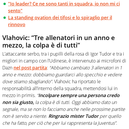
"Io leader? Ce ne sono tanti in squadra, io non mi ci
sento"
La standing ovation dei tifosi e lo spiraglio per il
rinnovo
Vlahovic: “Tre allenatori in un anno e
mezzo, la colpa è di tutti”
L’attaccante serbo, tra i pupilli della rosa di Igor Tudor e tra i
migliori in campo con l’Udinese, è intervenuto ai microfoni di
Dazn
nel post partita
:
“Abbiamo cambiato 3 allenatori in 1
anno e mezzo: dobbiamo guardarci allo specchio e vedere
dove stiamo sbagliando”
. Vlahovic ha riportato le
responsabilità all’interno della squadra, mettendosi lui in
mezzo in primis.
“
Incolpare sempre una persona credo
non sia giusto,
la colpa è di tutti. Oggi abbiamo dato un
segnale, ma se non lo facciamo anche nelle prossime partite
non è servito a niente.
Ringrazio mister Tudor
per quello
che ha fatto, per ciò che per lui rappresenta la Juventus”
.