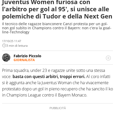
Juventus Women furiosa con
l'arbitro per gol al 95', si unisce alle
polemiche di Tudor e della Next Gen
Il tecnico delle ragazze bianconere Canzi protesta per un gol-
non gol subìto in Champions contro il Bayern: non c'era la goal-
line-Technology
17/10/25 11:47
3 min di lettura
Fabrizio Piccolo
GIORNALISTA
Nella sua carriera ha seguito numerose manifestazioni
sportive e collaborato con agenzie e testate. Esperienza,
Prima squadra, under 23 e ragazze unite sotto una stessa
competenza, conoscenza e memoria storica. Si occupa
voce:
basta con questi arbitri, troppi errori.
Al coro infatti
prevalentemente di calcio
si è aggiunta anche la Juventus Woman che ha vivacemente
protestato dopo un gol in pieno recupero che ha sancito il ko
in Champions League contro il Bayern Monaco.