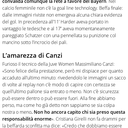
convalida comunque la rete a favore del Bayern
. Nel
calcio femminile non c’è la goal line technology. Beffa finale:
dalle immagini riviste non emergeva alcuna chiara evidenza
del gol. In precedenza all’11’ Harder aveva portato in
vantaggio le tedesche e al 17′ aveva momentaneamente
pareggiato Schatzer con una pennellata su punizione col
mancino sotto l’incrocio dei pali.
L’amarezza di Canzi
Furioso il tecnico della Juve Women Massimiliano Canzi:
«Sono felice della prestazione, però mi dispiace per quanto
accaduto all’ultimo minuto: rivedendolo le immagini un sacco
di volte al replay non c’è modo di capire con certezza se
quell’ultimo pallone sia entrato o meno. Non c’è sicurezza:
può essere dentro o può essere fuori. Alla fine abbiamo
perso, ma come ho già detto non sappiamo se sia colpa
nostra o meno
. Non ho ancora capito chi sia preso questa
responsabilità enorme
». Cristiana Girelli non fa drammi per
la beffarda sconfitta ma dice: «Credo che dobbiamo essere