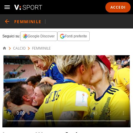
ACCEDI
FEMMINILE
Seguici su:
Google Discover
Fonti preferite
CALCIO
FEMMINILE