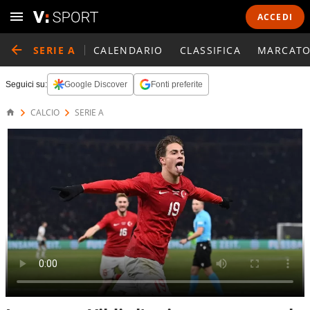
ACCEDI
SERIE A
CALENDARIO
CLASSIFICA
MARCATO
Seguici su:
Google Discover
Fonti preferite
CALCIO
SERIE A