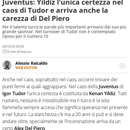
Juventus: Yildiz l'unica certezza nel
caos di Tudor e arriva anche la
carezza di Del Piero
Per il talento turco le parole più importanti arrivano dal suo più
grande sponsor. Nel turnover di Tudor non è contemplato
riposo per il numero 10
04/10/25 09:59
3 min di lettura
Alessio Raicaldo
WEB EDITOR
Un figlio che si chiama Diego e la tesi di laurea sugli stadi
di proprietà in Italia. Il calcio quale filo conduttore
Anche nel caos, soprattutto nel caos, occorre trovare dei
irrinunciabile tra passione e professione. Per Virgilio
punti fermi ai quali aggrapparsi. Nel caso della
Juventus
di
Sport indaga, approfondisce e scandaglia l'universo
Igor Tudor
l’unica certezza è costituita da
Kenan Yildiz
. Tutti
mondo dello sport per antonomasia
ruotano, nessuno è insostituibile ma il turco è la sola
fiammella sempre accesa che significa speranza nel presente
e nel futuro. La stanchezza c’è ma a 20 anni si può e si deve
andare oltre, specialmente se l’incoronazione arriva da un
certo
Alex Del Piero
.