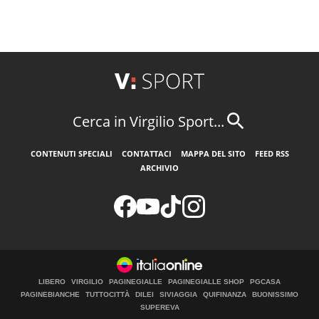
Cerca in Virgilio Sport...
CONTENUTI SPECIALI
CONTATTACI
MAPPA DEL SITO
FEED RSS
ARCHIVIO
LIBERO
VIRGILIO
PAGINEGIALLE
PAGINEGIALLE SHOP
PGCASA
PAGINEBIANCHE
TUTTOCITTÀ
DILEI
SIVIAGGIA
QUIFINANZA
BUONISSIMO
SUPEREVA