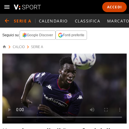
ACCEDI
SERIE A
CALENDARIO
CLASSIFICA
MARCATO
Seguici su:
Google Discover
Fonti preferite
CALCIO
SERIE A