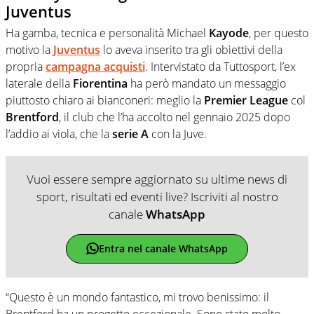
Juventus
Ha gamba, tecnica e personalità Michael
Kayode
, per questo
motivo la
Juventus
lo aveva inserito tra gli obiettivi della
propria
campagna
acquisti
. Intervistato da Tuttosport, l’ex
laterale della
Fiorentina
ha però mandato un messaggio
piuttosto chiaro ai bianconeri: meglio la
Premier
League
col
Brentford
, il club che l’ha accolto nel gennaio 2025 dopo
l’addio ai viola, che la
serie A
con la Juve.
Vuoi essere sempre aggiornato su ultime news di
sport, risultati ed eventi live? Iscriviti al nostro
canale
WhatsApp
Entra nel canale WhatsApp
“Questo è un mondo fantastico, mi trovo benissimo: il
Brentford ha un progetto eccezionale. Sono stato molto