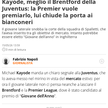
Kayode, meglio il Brentford della
Juventus: la Premier vuole
premiarlo, lui chiude la porta ai
bianconeri
Il giovane laterale snobba la corte della squadra di Spalletti, che
l’aveva inserito tra gli obiettivi di mercato. Intanto potrebbe
essere eletto “Giovane dell’anno” in Inghilterra
15/05/26 13:59
3 min di lettura
Fabrizio Napoli
GIORNALISTA
Giornalista professionista, per Virgilio Sport segue anche
il calcio ma è con la pallanuoto che esalta competenze e
Michael
Kayode
manda un chiaro segnale alla
Juventus
, che
passioni. Cura la comunicazione di HaBaWaBa, il più
lo aveva messo nel mirino in vista del
mercato
estivo: per
grande festival di waterpolo per bambini al mondo
ora il giovane laterale non ci pensa neanche a lasciare il
Brentford
e la
Premier
League
, dove è stato candidato al
premio di “
Giovane dell’Anno
”.