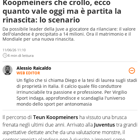
Koopmeiners che crollo, ecco
quanto vale oggi ma è partita la
rinascita: lo scenario
Da possibile leader della Juve a giocatore da rilanciare: il valore
dell'olandese è precipitato a 14 milioni. Ora il matrimonio e il
Mondiale per una nuova rinascita.
11/06/26 11:10
4 min di lettura
Alessio Raicaldo
WEB EDITOR
Un figlio che si chiama Diego e la tesi di laurea sugli stadi
di proprietà in Italia. Il calcio quale filo conduttore
irrinunciabile tra passione e professione. Per Virgilio
Sport indaga, approfondisce e scandaglia l'universo
mondo dello sport per antonomasia
Il percorso di
Teun Koopmeiners
ha vissuto una brusca
frenata negli ultimi due anni. Arrivato alla
Juventus
tra grandi
aspettative dettate anche da una valutazione monstre, il
centrocampista olandese non è riuscito a imporsi come