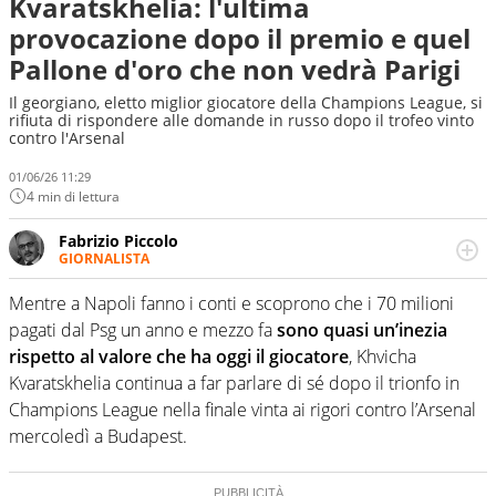
Kvaratskhelia: l'ultima
provocazione dopo il premio e quel
Pallone d'oro che non vedrà Parigi
Il georgiano, eletto miglior giocatore della Champions League, si
rifiuta di rispondere alle domande in russo dopo il trofeo vinto
contro l'Arsenal
01/06/26 11:29
4 min di lettura
Fabrizio Piccolo
GIORNALISTA
Nella sua carriera ha seguito numerose manifestazioni
sportive e collaborato con agenzie e testate. Esperienza,
Mentre a Napoli fanno i conti e scoprono che i 70 milioni
competenza, conoscenza e memoria storica. Si occupa
pagati dal Psg un anno e mezzo fa
sono quasi un’inezia
prevalentemente di calcio
rispetto al valore che ha oggi il giocatore
, Khvicha
Kvaratskhelia continua a far parlare di sé dopo il trionfo in
Champions League nella finale vinta ai rigori contro l’Arsenal
mercoledì a Budapest.