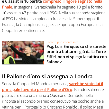
e 6 assist in 16 partite
compreso il rigore segnato nella
finale
.
In stagione Kvaratskhelia ha segnato 19 gol e fornito
10 assist in 47 partite con il PSG. Nella sua seconda stagione
al PSG ha vinto il campionato francese, la Supercoppa di
Francia, la Champions League, la Supercoppa Europea e la
Coppa Intercontinentale.
Forse ti può interessare
Psg, Luis Enrique: so che sareste
pronti a buttarmi giù dalla Torre
Eiffel, non vi spiego la tattica con
Safonov
Il Pallone d’oro si assegna a Londra
Senza la Coppa del Mondo americana,
sarebbe stato lui il
principale favorito per il Pallone d’Oro
. Paradossalmente
può avere dato una mano a Ousmane Dembele nella
rincorsa al secondo premio consecutivo ma occhio anche a
Vitinha per il Portogallo (o Cristiano Ronaldo), il solito Messi