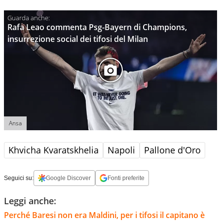
Rafa Leao commenta Psg-Bayern di Champions,
insurrezione social dei tifosi del Milan
Ansa
Khvicha Kvaratskhelia
Napoli
Pallone d'Oro
Seguici su:
Google Discover
Fonti preferite
Leggi anche:
Perché Baresi non era Maldini, per i tifosi il capitano è