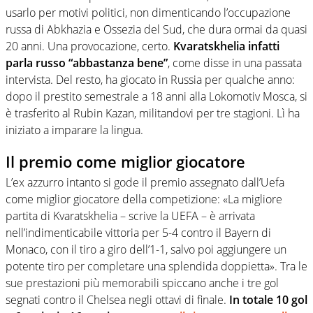
usarlo per motivi politici, non dimenticando l’occupazione
russa di Abkhazia e Ossezia del Sud, che dura ormai da quasi
20 anni. Una provocazione, certo.
Kvaratskhelia infatti
parla russo “abbastanza bene”
, come disse in una passata
intervista. Del resto, ha giocato in Russia per qualche anno:
dopo il prestito semestrale a 18 anni alla Lokomotiv Mosca, si
è trasferito al Rubin Kazan, militandovi per tre stagioni. Lì ha
iniziato a imparare la lingua.
Il premio come miglior giocatore
L’ex azzurro intanto si gode il premio assegnato dall’Uefa
come miglior giocatore della competizione: «La migliore
partita di Kvaratskhelia – scrive la UEFA – è arrivata
nell’indimenticabile vittoria per 5-4 contro il Bayern di
Monaco, con il tiro a giro dell’1-1, salvo poi aggiungere un
potente tiro per completare una splendida doppietta». Tra le
sue prestazioni più memorabili spiccano anche i tre gol
segnati contro il Chelsea negli ottavi di finale.
In totale 10 gol