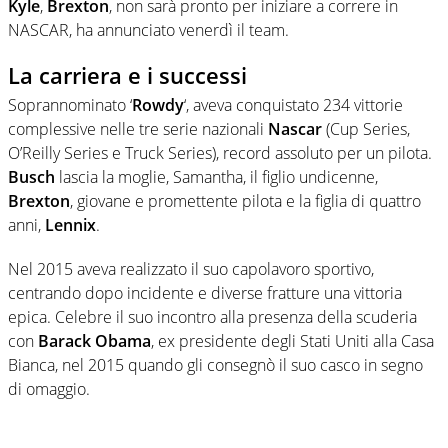
Kyle
,
Brexton
, non sarà pronto per iniziare a correre in
NASCAR, ha annunciato venerdì il team.
La carriera e i successi
Soprannominato ‘
Rowdy
‘, aveva conquistato 234 vittorie
complessive nelle tre serie nazionali
Nascar
(Cup Series,
O’Reilly Series e Truck Series), record assoluto per un pilota.
Busch
lascia la moglie, Samantha, il figlio undicenne,
Brexton
, giovane e promettente pilota e la figlia di quattro
anni,
Lennix
.
Nel 2015 aveva realizzato il suo capolavoro sportivo,
centrando dopo incidente e diverse fratture una vittoria
epica. Celebre il suo incontro alla presenza della scuderia
con
Barack Obama
, ex presidente degli Stati Uniti alla Casa
Bianca, nel 2015 quando gli consegnò il suo casco in segno
di omaggio.