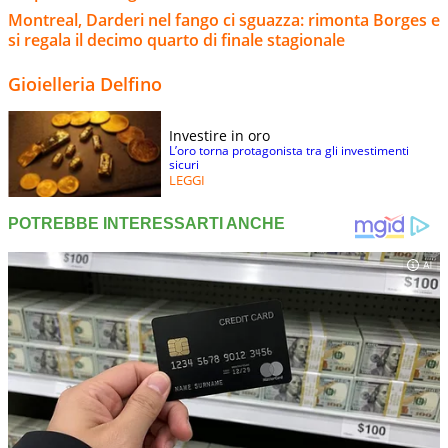
Montreal, Darderi nel fango ci sguazza: rimonta Borges e
si regala il decimo quarto di finale stagionale
Gioielleria Delfino
Investire in oro
L’oro torna protagonista tra gli investimenti
sicuri
LEGGI