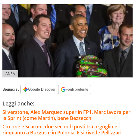
ANSA
Seguici su:
Google Discover
Fonti preferite
Leggi anche:
Silverstone, Alex Marquez super in FP1. Marc lavora per
la Sprint (come Martin), bene Bezzecchi
Ciccone e Scaroni, due secondi posti tra orgoglio e
rimpianto a Burgos e in Polonia. E si rivede Pellizzari