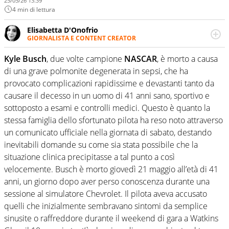
25/05/26 13:39
4 min di lettura
Elisabetta D'Onofrio
GIORNALISTA E CONTENT CREATOR
Giornalista professionista dal 2007, scrive per curiosità
personale e necessità: soprattutto di calcio, di sport e dei
Kyle Busch
, due volte campione
NASCAR
, è morto a causa
suoi protagonisti, concedendosi innocenti evasioni
di una grave polmonite degenerata in sepsi, che ha
nell'ambito della creazione di format. Un tempo ala
provocato complicazioni rapidissime e devastanti tanto da
destra, oggi si sente a suo agio nel ruolo di libero. Cura
causare il decesso in un uomo di 41 anni sano, sportivo e
una classifica riservata dei migliori 5 calciatori di sempre.
sottoposto a esami e controlli medici. Questo è quanto la
stessa famiglia dello sfortunato pilota ha reso noto attraverso
un comunicato ufficiale nella giornata di sabato, destando
inevitabili domande su come sia stata possibile che la
situazione clinica precipitasse a tal punto a così
velocemente. Busch è morto giovedì 21 maggio all’età di 41
anni, un giorno dopo aver perso conoscenza durante una
sessione al simulatore Chevrolet. Il pilota aveva accusato
quelli che inizialmente sembravano sintomi da semplice
sinusite o raffreddore durante il weekend di gara a Watkins