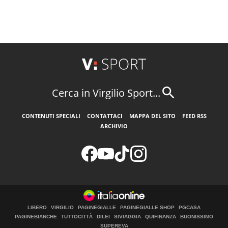
Cerca in Virgilio Sport...
CONTENUTI SPECIALI
CONTATTACI
MAPPA DEL SITO
FEED RSS
ARCHIVIO
LIBERO
VIRGILIO
PAGINEGIALLE
PAGINEGIALLE SHOP
PGCASA
PAGINEBIANCHE
TUTTOCITTÀ
DILEI
SIVIAGGIA
QUIFINANZA
BUONISSIMO
SUPEREVA