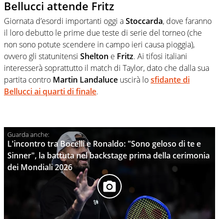
Bellucci attende Fritz
Giornata d’esordi importanti oggi a
Stoccarda
, dove faranno
il loro debutto le prime due teste di serie del torneo (che
non sono potute scendere in campo ieri causa pioggia),
ovvero gli statunitensi
Shelton
e
Fritz
. Ai tifosi italiani
interesserà soprattutto il match di Taylor, dato che dalla sua
partita contro
Martin Landaluce
uscirà lo
sfidante di
Bellucci
ai quarti di finale
.
L'incontro tra Bocelli e Ronaldo: "Sono geloso di te e
Sinner", la battuta nel backstage prima della cerimonia
dei Mondiali 2026