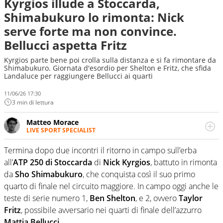
Kyrgios illude a Stoccarda,
Shimabukuro lo rimonta: Nick
serve forte ma non convince.
Bellucci aspetta Fritz
Kyrgios parte bene poi crolla sulla distanza e si fa rimontare da
Shimabukuro. Giornata d'esordio per Shelton e Fritz, che sfida
Landaluce per raggiungere Bellucci ai quarti
11/06/26 17:30
3 min di lettura
Matteo Morace
LIVE SPORT SPECIALIST
La multimedialità quale approccio personale e
professionale. Ama raccontare lo sport focalizzando ogni
Termina dopo due incontri il ritorno in campo sull’erba
attenzione sul tempo reale: la verità della dirette non
all’
ATP 250 di Stoccarda
di
Nick Kyrgios
, battuto in rimonta
sono opinioni ma fatti
da
Sho Shimabukuro
, che conquista così il suo primo
quarto di finale nel circuito maggiore. In campo oggi anche le
teste di serie numero 1,
Ben Shelton
, e 2, ovvero
Taylor
Fritz
, possibile avversario nei quarti di finale dell’azzurro
Mattia Bellucci
.