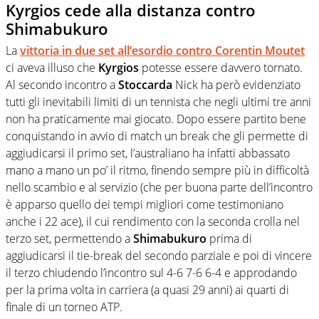
Kyrgios cede alla distanza contro
Shimabukuro
La
vittoria in due set all’esordio contro
Corentin Moutet
ci aveva illuso che
Kyrgios
potesse essere davvero tornato.
Al secondo incontro a
Stoccarda
Nick ha però evidenziato
tutti gli inevitabili limiti di un tennista che negli ultimi tre anni
non ha praticamente mai giocato. Dopo essere partito bene
conquistando in avvio di match un break che gli permette di
aggiudicarsi il primo set, l’australiano ha infatti abbassato
mano a mano un po’ il ritmo, finendo sempre più in difficoltà
nello scambio e al servizio (che per buona parte dell’incontro
è apparso quello dei tempi migliori come testimoniano
anche i 22 ace), il cui rendimento con la seconda crolla nel
terzo set, permettendo a
Shimabukuro
prima di
aggiudicarsi il tie-break del secondo parziale e poi di vincere
il terzo chiudendo l’incontro sul 4-6 7-6 6-4 e approdando
per la prima volta in carriera (a quasi 29 anni) ai quarti di
finale di un torneo ATP.