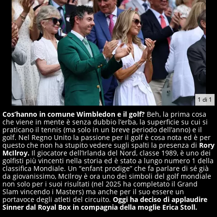
1
di
1
Cos’hanno in comune Wimbledon e il golf?
Beh, la prima cosa
che viene in mente è senza dubbio l’erba, la superficie su cui si
praticano il tennis (ma solo in un breve periodo dell’anno) e il
golf. Nel Regno Unito la passione per il golf è cosa nota ed è per
questo che non ha stupito vedere sugli spalti la presenza di
Rory
McIlroy.
Il giocatore dell’Irlanda del Nord, classe 1989, è uno dei
golfisti più vincenti nella storia ed è stato a lungo numero 1 della
classifica Mondiale. Un “enfant prodige” che fa parlare di sé già
da giovanissimo, McIlroy è ora uno dei simboli del golf mondiale
non solo per i suoi risultati (nel 2025 ha completato il Grand
Slam vincendo i Masters) ma anche per il suo essere un
portavoce degli atleti del circuito.
Oggi ha deciso di applaudire
Sinner dal Royal Box in compagnia della moglie Erica Stoll.