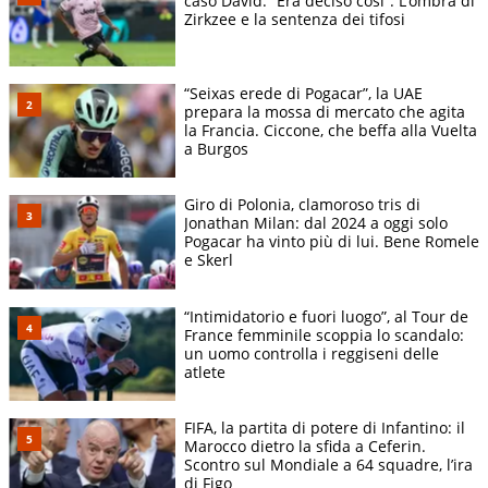
caso David: “Era deciso così”. L’ombra di
Zirkzee e la sentenza dei tifosi
“Seixas erede di Pogacar”, la UAE
prepara la mossa di mercato che agita
la Francia. Ciccone, che beffa alla Vuelta
a Burgos
Giro di Polonia, clamoroso tris di
Jonathan Milan: dal 2024 a oggi solo
Pogacar ha vinto più di lui. Bene Romele
e Skerl
“Intimidatorio e fuori luogo”, al Tour de
France femminile scoppia lo scandalo:
un uomo controlla i reggiseni delle
atlete
FIFA, la partita di potere di Infantino: il
Marocco dietro la sfida a Ceferin.
Scontro sul Mondiale a 64 squadre, l’ira
di Figo