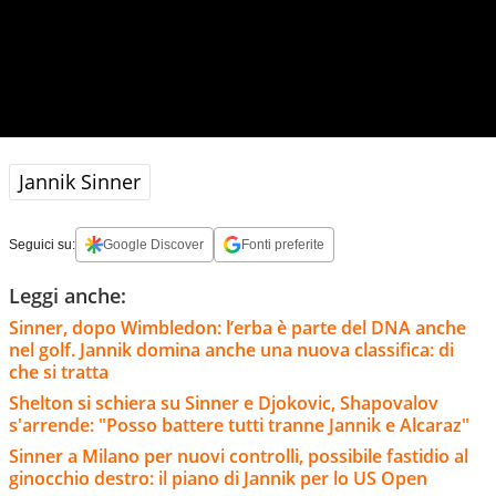
Jannik Sinner
Seguici su:
Google Discover
Fonti preferite
Leggi anche:
Sinner, dopo Wimbledon: l’erba è parte del DNA anche
nel golf. Jannik domina anche una nuova classifica: di
che si tratta
Shelton si schiera su Sinner e Djokovic, Shapovalov
s'arrende: "Posso battere tutti tranne Jannik e Alcaraz"
Sinner a Milano per nuovi controlli, possibile fastidio al
ginocchio destro: il piano di Jannik per lo US Open