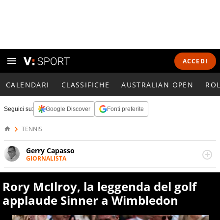
ACCEDI
CALENDARI
CLASSIFICHE
AUSTRALIAN OPEN
RO
Seguici su:
Google Discover
Fonti preferite
TENNIS
Gerry Capasso
GIORNALISTA
Per lui gli sport americani non hanno segreti: basket,
football, baseball e la capacità innata di trovare la notizia
Rory McIlroy, la leggenda del golf
dove altri non vedono granché
applaude Sinner a Wimbledon