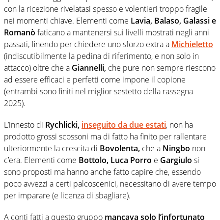
con la ricezione rivelatasi spesso e volentieri troppo fragile
nei momenti chiave. Elementi come
Lavia, Balaso, Galassi e
Romanò
faticano a mantenersi sui livelli mostrati negli anni
passati, finendo per chiedere uno sforzo extra a
Michieletto
(indiscutibilmente la pedina di riferimento, e non solo in
attacco) oltre che a
Giannelli,
che pure non sempre riescono
ad essere efficaci e perfetti come impone il copione
(entrambi sono finiti nel miglior sestetto della rassegna
2025).
L’innesto di
Rychlicki,
inseguito da due estati
, non ha
prodotto grossi scossoni ma di fatto ha finito per rallentare
ulteriormente la crescita di
Bovolenta,
che a
Ningbo
non
c’era. Elementi come
Bottolo, Luca Porro
e
Gargiulo
si
sono proposti ma hanno anche fatto capire che, essendo
poco avvezzi a certi palcoscenici, necessitano di avere tempo
per imparare (e licenza di sbagliare).
A conti fatti a questo gruppo
mancava solo l’infortunato