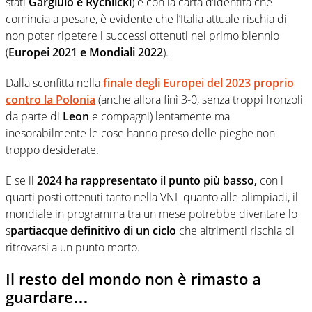
stati
Gargiulo e Rychlicki
) e con la carta d’identità che
comincia a pesare, è evidente che l’Italia attuale rischia di
non poter ripetere i successi ottenuti nel primo biennio
(
Europei 2021 e Mondiali 2022
).
Dalla sconfitta nella
finale degli Europei del 2023 proprio
contro la Polonia
(anche allora finì 3-0, senza troppi fronzoli
da parte di
Leon
e compagni) lentamente ma
inesorabilmente le cose hanno preso delle pieghe non
troppo desiderate.
E se il
2024
ha rappresentato il punto più basso,
con i
quarti posti ottenuti tanto nella VNL quanto alle olimpiadi, il
mondiale in programma tra un mese potrebbe diventare lo
s
partiacque definitivo di un ciclo
che altrimenti rischia di
ritrovarsi a un punto morto.
Il resto del mondo non è rimasto a
guardare…