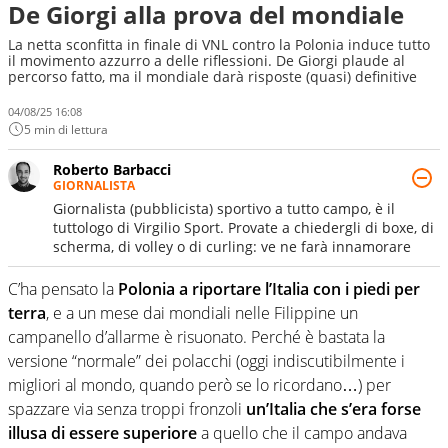
De Giorgi alla prova del mondiale
La netta sconfitta in finale di VNL contro la Polonia induce tutto
il movimento azzurro a delle riflessioni. De Giorgi plaude al
percorso fatto, ma il mondiale darà risposte (quasi) definitive
04/08/25 16:08
5 min di lettura
Roberto Barbacci
GIORNALISTA
Giornalista (pubblicista) sportivo a tutto campo, è il
tuttologo di Virgilio Sport. Provate a chiedergli di boxe, di
scherma, di volley o di curling: ve ne farà innamorare
C’ha pensato la
Polonia
a riportare l’Italia con i piedi per
terra
, e a un mese dai mondiali nelle Filippine un
campanello d’allarme è risuonato. Perché è bastata la
versione “normale” dei polacchi (oggi indiscutibilmente i
migliori al mondo, quando però se lo ricordano…) per
spazzare via senza troppi fronzoli
un’Italia che s’era forse
illusa di essere superiore
a quello che il campo andava