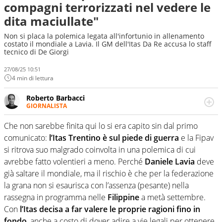
compagni terrorizzati nel vedere le
dita maciullate"
Non si placa la polemica legata all'infortunio in allenamento
costato il mondiale a Lavia. Il GM dell'Itas Da Re accusa lo staff
tecnico di De Giorgi
27/08/25 10:51
4 min di lettura
Roberto Barbacci
GIORNALISTA
Giornalista (pubblicista) sportivo a tutto campo, è il
tuttologo di Virgilio Sport. Provate a chiedergli di boxe, di
Che non sarebbe finita qui lo si era capito sin dal primo
scherma, di volley o di curling: ve ne farà innamorare
comunicato:
l’Itas Trentino è sul piede di guerra
e la Fipav
si ritrova suo malgrado coinvolta in una polemica di cui
avrebbe fatto volentieri a meno. Perché
Daniele Lavia
deve
già saltare il mondiale, ma il rischio è che per la federazione
la grana non si esaurisca con l’assenza (pesante) nella
rassegna in programma nelle
Filippine
a metà settembre.
Con
l’Itas decisa a far valere le proprie ragioni fino in
fondo
, anche a costo di dover adire a vie legali per ottenere