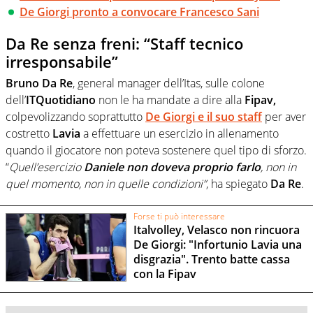
De Giorgi pronto a convocare Francesco Sani
Da Re senza freni: “Staff tecnico
irresponsabile”
Bruno Da Re
, general manager dell’Itas, sulle colone
dell’
ITQuotidiano
non le ha mandate a dire alla
Fipav,
colpevolizzando soprattutto
De Giorgi e il suo staff
per aver
costretto
Lavia
a effettuare un esercizio in allenamento
quando il giocatore non poteva sostenere quel tipo di sforzo.
“
Quell’esercizio
Daniele non doveva proprio farlo
, non in
quel momento, non in quelle condizioni”
, ha spiegato
Da Re
.
Forse ti può interessare
Italvolley, Velasco non rincuora
De Giorgi: "Infortunio Lavia una
disgrazia". Trento batte cassa
con la Fipav