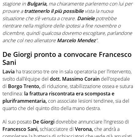
stagione in
Bulgaria,
ma chiaramente parleremo con lui per
provare a
trattenerlo il più possibile
vista la nuova
situazione che s’è venuta a creare.
Daniele
potrebbe
rientrare nella migliore delle ipotesi a fine novembre o
dicembre, quindi qualcosa dovremo escogitare, parlandone
anche col neo allenatore
Marcelo Mendez
”.
De Giorgi pronto a convocare Francesco
Sani
Lavia
ha trascorso tre ore in sala operatoria per l’intervento,
svolto dall’équipe del
dott. Massimo Corain
dell’ospedale
di
Borgo Trento,
di riduzione, stabilizzazione ossea e sutura
tendinea:
la frattura riscontrata era scomposta e
pluriframmentaria,
con associate lesioni tendinee, sia del
quarto che del quinto dito della mano destra.
Al suo posato
De Giorgi
dovrebbe annunciare l’ingresso di
Francesco Sani,
schiacciatore di
Verona,
che andrà a
completare la batteria di schiacciatori che vede già arruolati