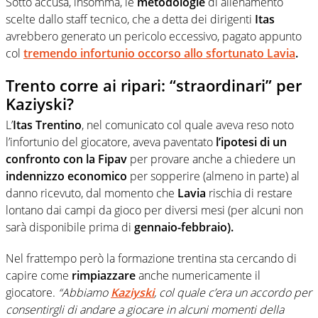
Sotto accusa, insomma, le
metodologie
di allenamento
scelte dallo staff tecnico, che a detta dei dirigenti
Itas
avrebbero generato un pericolo eccessivo, pagato appunto
col
tremendo infortunio occorso allo sfortunato Lavia
.
Trento corre ai ripari: “straordinari” per
Kaziyski?
L’
Itas Trentino
, nel comunicato col quale aveva reso noto
l’infortunio del giocatore, aveva paventato
l’ipotesi di un
confronto con la Fipav
per provare anche a chiedere un
indennizzo economico
per sopperire (almeno in parte) al
danno ricevuto, dal momento che
Lavia
rischia di restare
lontano dai campi da gioco per diversi mesi (per alcuni non
sarà disponibile prima di
gennaio-febbraio).
Nel frattempo però la formazione trentina sta cercando di
capire come
rimpiazzare
anche numericamente il
giocatore.
“Abbiamo
Kaziyski
, col quale c’era un accordo per
consentirgli di andare a giocare in alcuni momenti della