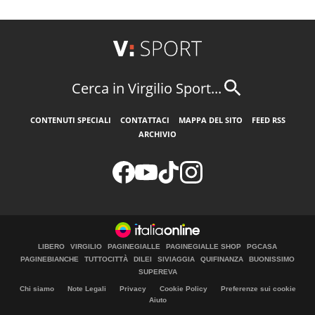
Cerca in Virgilio Sport...
CONTENUTI SPECIALI
CONTATTACI
MAPPA DEL SITO
FEED RSS
ARCHIVIO
LIBERO
VIRGILIO
PAGINEGIALLE
PAGINEGIALLE SHOP
PGCASA
PAGINEBIANCHE
TUTTOCITTÀ
DILEI
SIVIAGGIA
QUIFINANZA
BUONISSIMO
SUPEREVA
Chi siamo
Note Legali
Privacy
Cookie Policy
Preferenze sui cookie
Aiuto