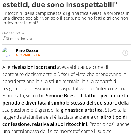
estetici, due sono insospettabili"
I ritocchini della campionessa di ginnastica svelati a sorpresa in
una diretta social: "Non solo il seno, ne ho ho fatti altri che non
indovinerete mai".
06/11/25 22:52
3 min di lettura
Rino Dazzo
GIORNALISTA
Se mai ci fosse modo di traslare il glossario del calcio in
una nicchia di esperti, lui ne farebbe parte. Non si perde
Alle
rivelazioni scottanti
aveva abituato, alcune di
una svista arbitrale né gli umori social del mondo delle
contenuto decisamente più “serio” visto che prendevano in
curve
considerazione la sua salute mentale, la sua capacità di
reggere alle pressioni e alle aspettative di un’intera nazione.
E non solo, visto che
Simone Biles – di fatto – per un certo
periodo è diventata il simbolo stesso del suo sport
, della
sua passione più grande: la
ginnastica artistica
. Stavolta la
leggenda statunitense si è lasciata andare a un
altro tipo di
confessione, relativa ai suoi ritocchini
. Proprio così: anche
una campionessa dal fisico “perfetto” come il suo s’è