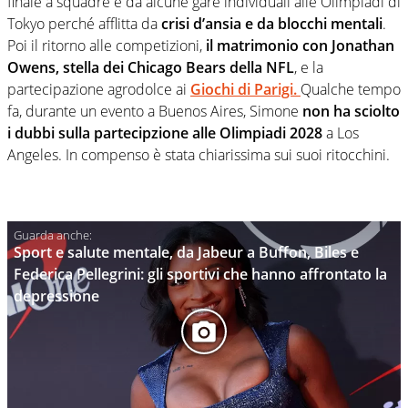
finale a squadre e da alcune gare individuali alle Olimpiadi di
Tokyo perché afflitta da
crisi d’ansia e da blocchi mentali
.
Poi il ritorno alle competizioni,
il matrimonio con Jonathan
Owens, stella dei Chicago Bears della NFL
, e la
partecipazione agrodolce ai
Giochi di Parigi.
Qualche tempo
fa, durante un evento a Buenos Aires, Simone
non ha sciolto
i dubbi sulla partecipzione alle Olimpiadi 2028
a Los
Angeles. In compenso è stata chiarissima sui suoi ritocchini.
Sport e salute mentale, da Jabeur a Buffon, Biles e
Federica Pellegrini: gli sportivi che hanno affrontato la
depressione