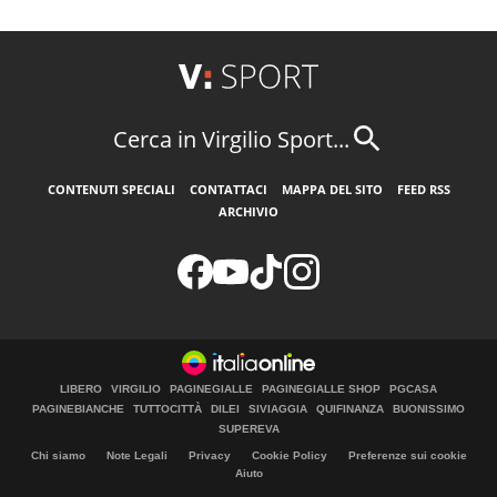
Cerca in Virgilio Sport...
CONTENUTI SPECIALI
CONTATTACI
MAPPA DEL SITO
FEED RSS
ARCHIVIO
LIBERO
VIRGILIO
PAGINEGIALLE
PAGINEGIALLE SHOP
PGCASA
PAGINEBIANCHE
TUTTOCITTÀ
DILEI
SIVIAGGIA
QUIFINANZA
BUONISSIMO
SUPEREVA
Chi siamo
Note Legali
Privacy
Cookie Policy
Preferenze sui cookie
Aiuto